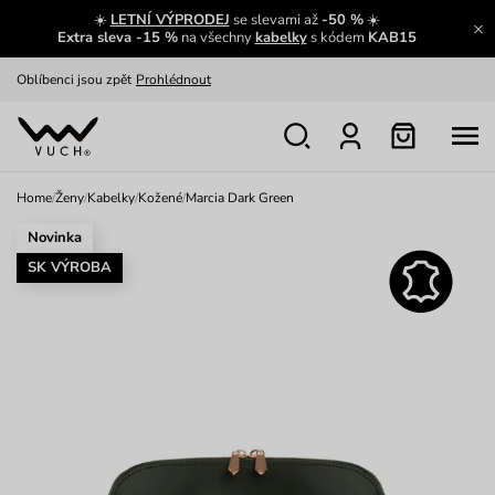
☀️
LETNÍ VÝPRODEJ
se slevami až
-50 %
☀️
Výměna a vrácení zdarma
Zobrazit
Extra sleva -15 %
na všechny
kabelky
s kódem
KAB15
Oblíbenci jsou zpět
Prohlédnout
Nech se inspirovat
Ukázat
Home
/
Ženy
/
Kabelky
/
Kožené
/
Marcia Dark Green
Novinka
SK VÝROBA