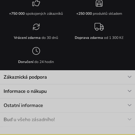
+750 000
spokojených zákazníků
+250 000
produktů skladem
Vrácení zdarma
do 30 dnů
Doprava zdarma
od 1 300 Kč
Doručení
do 24 hodin
Zákaznická podpora
V pracovních dnech Po-Pá: 8-17h
Informace o nákupu
info@vuch.cz
Kontakt
Ostatní informace
+420 466 566 493
Doprava a platba
O nás
Buď u všeho zásadního!
Materiály a údržba
Kariéra
Nejčastější dotazy
Novinky
Slevy
Akce
Velkoobchod