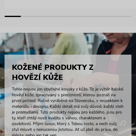
KOŽENÉ PRODUKTY Z
HOVĚZÍ KŮŽE
Tohle nejsou jen obyčejné kousky z kůže. To je výběr italské
hovězí kůže, zpracovaný s precizností, kterou poznáš na
první pohled. Ručně vyráběné na Slovensku, s respektem k
materiálu i designu. Každý detail má svůj důvod, každý steh
je promyšlený. Tyto produkty nejsou pro každého, jsou pro
ty, kteří chtějí nosit kvalitu s váhou, charakterem a
osobitostí. Přijmi luxus, který s Tebou roste, a nech svůj
styl mluvit s nenucenou jistotou. Ať už jdeš do práce, do
města, nebo jen tak ven.