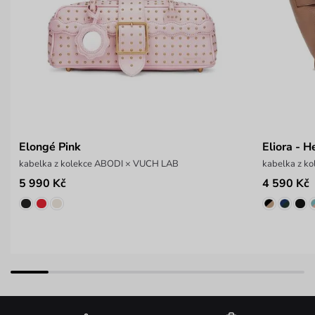
Elongé Pink
Eliora - H
kabelka z kolekce ABODI × VUCH LAB
kabelka z 
5 990 Kč
4 590 Kč