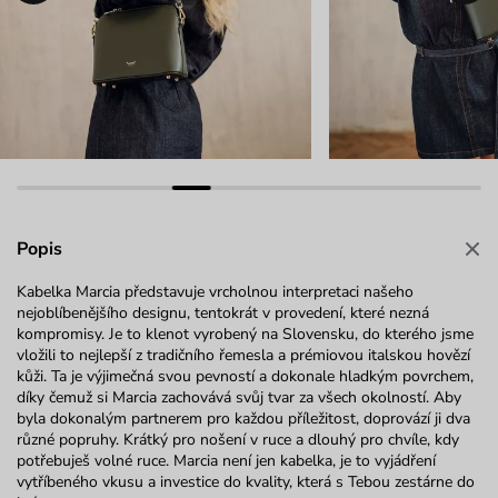
Popis
Kabelka Marcia představuje vrcholnou interpretaci našeho
nejoblíbenějšího designu, tentokrát v provedení, které nezná
kompromisy. Je to klenot vyrobený na Slovensku, do kterého jsme
vložili to nejlepší z tradičního řemesla a prémiovou italskou hovězí
kůži. Ta je výjimečná svou pevností a dokonale hladkým povrchem,
díky čemuž si Marcia zachovává svůj tvar za všech okolností. Aby
byla dokonalým partnerem pro každou příležitost, doprovází ji dva
různé popruhy. Krátký pro nošení v ruce a dlouhý pro chvíle, kdy
potřebuješ volné ruce. Marcia není jen kabelka, je to vyjádření
vytříbeného vkusu a investice do kvality, která s Tebou zestárne do