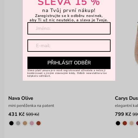
SLEVA 15 %
na Tvůj první nákup!
Zaregistrujte se k odběru novinek,
aby Ti už nic neuteklo, a sleva je Tvoje.
PŘIHLÁSIT ODBĚR
Sleva platí pouze pro nově registrované uživatele a nelze ji
kombinovat s jinými slevovými kódy. Odběr newsletteru lze
kdykoliv odhlásit.
Nava Olive
Carys Dus
mini peněženka na patent
elegantní k
431 Kč
799 Kč
599 Kč
99