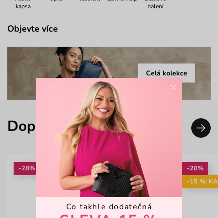
kapsa
balení
Objevte více
Celá kolekce
×
Doplň svůj look
-28%
-20%
-15 %: K
Co takhle dodatečná