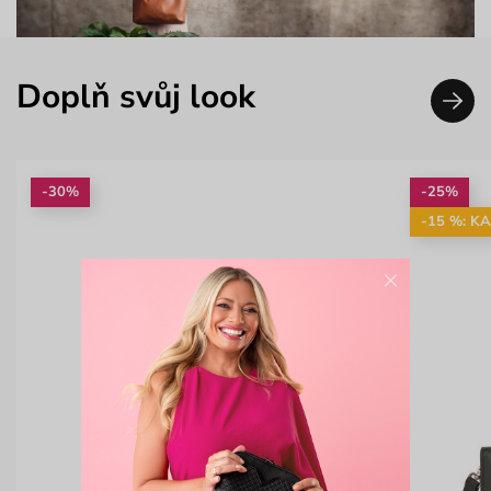
Doplň svůj look
-30%
-25%
-15 %: K
×