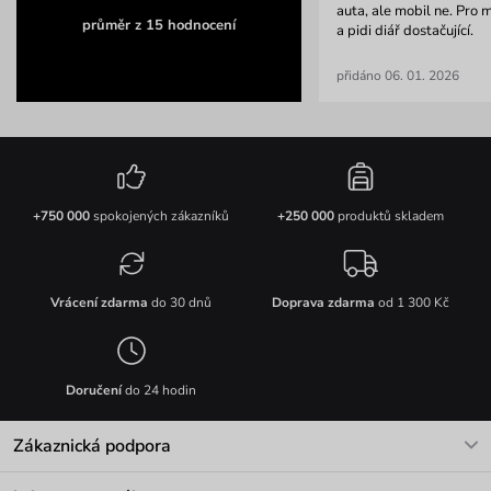
auta, ale mobil ne. Pro 
průměr z 15 hodnocení
a pidi diář dostačující.
přidáno 06. 01. 2026
+750 000
spokojených zákazníků
+250 000
produktů skladem
Vrácení zdarma
do 30 dnů
Doprava zdarma
od 1 300 Kč
Doručení
do 24 hodin
Zákaznická podpora
V pracovních dnech Po-Pá: 8-17h