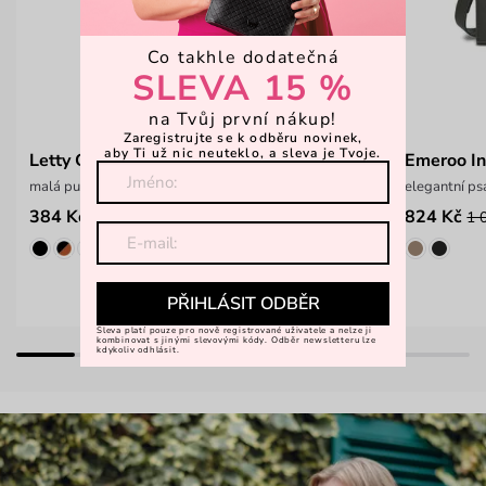
Co takhle dodatečná
SLEVA 15 %
na Tvůj první nákup!
Zaregistrujte se k odběru novinek,
aby Ti už nic neuteklo, a sleva je Tvoje.
Letty Green
Emeroo In
malá puntíkatá peněženka na patent
elegantní p
384 Kč
824 Kč
549 Kč
1 
PŘIHLÁSIT ODBĚR
Sleva platí pouze pro nově registrované uživatele a nelze ji
kombinovat s jinými slevovými kódy. Odběr newsletteru lze
kdykoliv odhlásit.