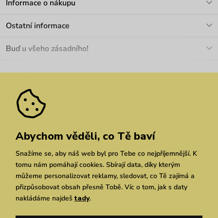
Informace o nákupu
info@vuch.cz
Kontakt
Ostatní informace
+420 466 566 493
Doprava a platba
O nás
Buď u všeho zásadního!
Materiály a údržba
Kariéra
Nejčastější dotazy
Novinky
Slevy
Akce
Velkoobchod
Vrácení a reklamace
We Care
Odebírat
Pozáruční opravy
Dárkové poukazy
Zásady ochrany osobních údajů
zde
Vuchlook
Prodejny
Praha
Brno
Chrudim
Abychom věděli, co Tě baví
Snažíme se, aby náš web byl pro Tebe co nejpříjemnější. K
tomu nám pomáhají cookies. Sbírají data, díky kterým
můžeme personalizovat reklamy, sledovat, co Tě zajímá a
přizpůsobovat obsah přesně Tobě. Víc o tom, jak s daty
nakládáme najdeš
tady
.
Copyright © 2026 Vuch s.r.o. Všechna práva vyhrazena. Technicky zajišťuje
Simplia.cz