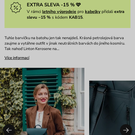
EXTRA SLEVA -15 % 🩷
V rámci
letního výprodeje
pro
kabelky
přidali
extra
slevu −15 %
s kódem
KAB15
.
Tuhle barvičku na batohu jen tak nenajdeš. Krásná petrolejová barva
zaujme a vytáhne outfit v jinak neutrálních barvách do jiného kosmíru.
Tak nahoď Linton Kerosene na…
Více informací