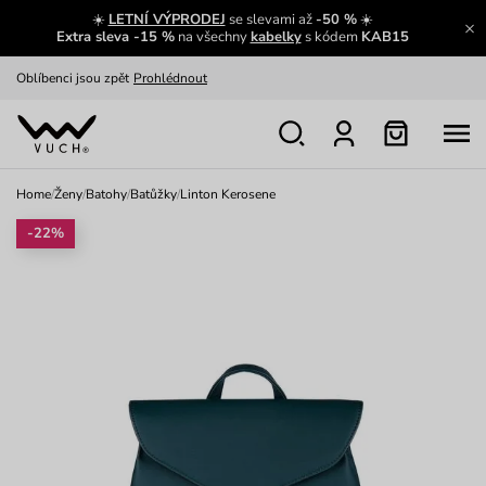
☀️
LETNÍ VÝPRODEJ
se slevami až
-50 %
☀️
Výměna a vrácení zdarma
Zobrazit
Extra sleva -15 %
na všechny
kabelky
s kódem
KAB15
Oblíbenci jsou zpět
Prohlédnout
Nech se inspirovat
Ukázat
Home
/
Ženy
/
Batohy
/
Batůžky
/
Linton Kerosene
-22%