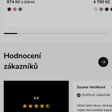
974 Kč
4 790 Kč
1 299 Kč
Hodnocení
zákazníků
Zuzana Vachková
Ověřený zákazník
4.5
Velmi úzký otvor, do kap
vejde max balíček kapesn