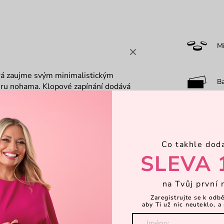
M
erá zaujme svým minimalistickým
B
ru nohama. Klopové zapínání dodává
cky rozvržený prostor na karty,
le promyšlená – přesně taková, jakou
F
Co takhle dod
7-
SLEVA 
na Tvůj první 
Dá
Zaregistrujte se k odb
aby Ti už nic neuteklo, a 