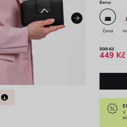
Barvy:
Černá
H
599 Kč
449 Kč
E
V 
k