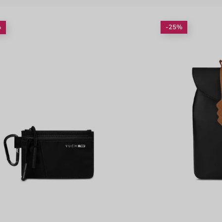
%
-25%