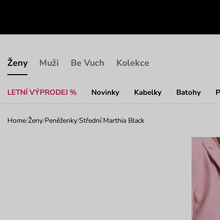
Ženy
Muži
Be Vuch
Kolekce
LETNÍ VÝPRODEJ %
Novinky
Kabelky
Batohy
P
Home
/
Ženy
/
Peněženky
/
Střední
/
Marthia Black