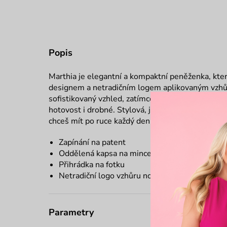
Popis
Marthia je elegantní a kompaktní peněženka, kt
designem a netradičním logem aplikovaným vzhů
sofistikovaný vzhled, zatímco uvnitř najdeš prakti
hotovost i drobné. Stylová, jednoduchá a dokona
chceš mít po ruce každý den.
Zapínání na patent
Oddělená kapsa na mince na zip
Přihrádka na fotku
Netradiční logo vzhůru nohama
Parametry