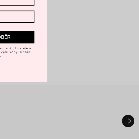
DBĚR
rované uživatele a
vovými kódy. Odběr
.