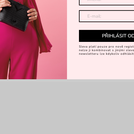
PŘIHLÁSIT O
Sleva platí pouze pro nově regist
nelze ji kombinovat s jinými sle
newsletteru lze kdykoliv odhlásit