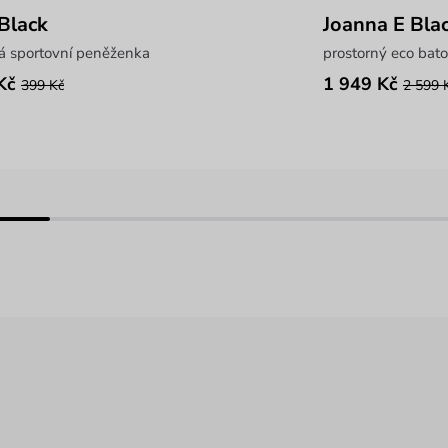
 Black
Joanna E Bla
á sportovní peněženka
prostorný eco bato
Kč
1 949 Kč
399 Kč
2 599 