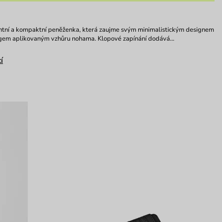
antní a kompaktní peněženka, která zaujme svým minimalistickým designem
ogem aplikovaným vzhůru nohama. Klopové zapínání dodává…
í