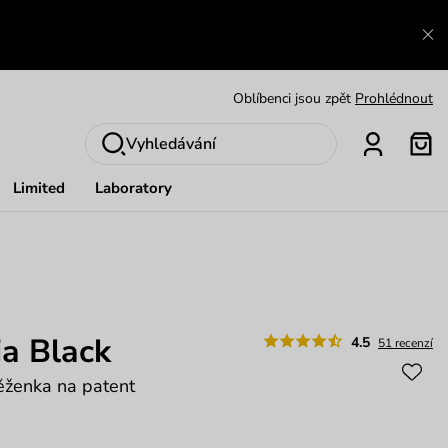
Výměna a vrácení zdarma
Zobrazit
Oblíbenci jsou zpět
Prohlédnout
Nech se inspirovat
Ukázat
Vyhledávání
Limited
Laboratory
a Black
4.5
51 recenzí
ěženka na patent