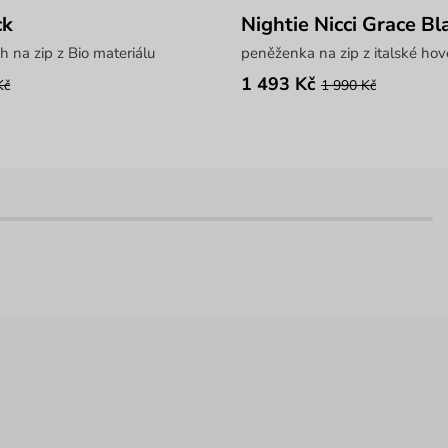
ck
Nightie Nicci Grace Bl
h na zip z Bio materiálu
peněženka na zip z italské hov
1 493 Kč
Kč
1 990 Kč