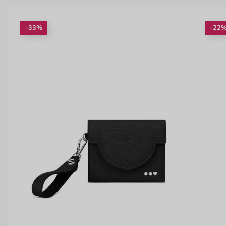
-33%
-22