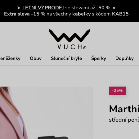
☀️
LETNÍ VÝPRODEJ
se slevami až
-50
% ☀️
Extra sleva -15 %
na všechny
kabelky
s kódem
KAB15
eněženky
Obuv
Sluneční brýle
Šperky
Doplňky
-25%
Marthi
střední pen