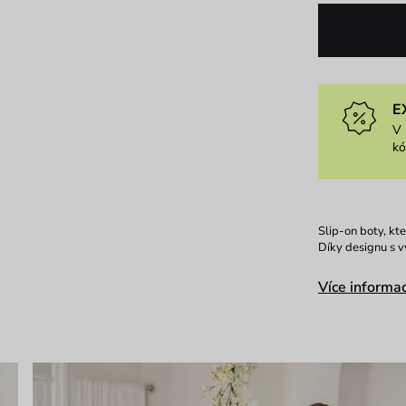
E
V 
k
Slip-on boty, kt
Díky designu s v
Více informac