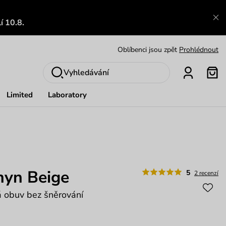
Výměna a vrácení zdarma
Zobrazit
í 10.8.
Oblíbenci jsou zpět
Prohlédnout
Nech se inspirovat
Ukázat
Vyhledávání
Limited
Laboratory
hyn Beige
5
2 recenzí
 obuv bez šněrování