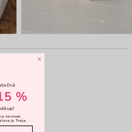
×
atečná
15 %
nákup!
ěru novinek,
sleva je Tvoje.