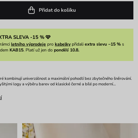
Přidat do košíku
XTRA SLEVA -15 % 🩷
rámci
letního výprodeje
pro
kabelky
přidali
extra slevu −15 %
s
ódem
KAB15
. Platí už jen do
pondělí 10.8.
eré kombinují univerzálnost a maximální pohodlí bez zbytečného šněrování.
yšitými logy a výběru barev od klasické černé a bílé po moderní…
í