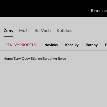
Extra sl
Ženy
Muži
Be Vuch
Kolekce
LETNÍ VÝPRODEJ %
Novinky
Kabelky
Batohy
P
Home
/
Ženy
/
Obuv
/
Slip-on
/
Seraphyn Beige