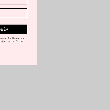
DBĚR
rované uživatele a
vovými kódy. Odběr
.