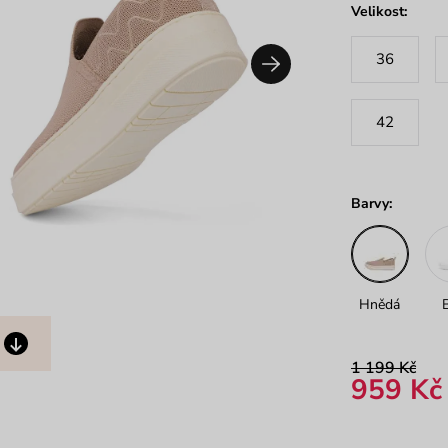
Velikost:
36
42
Barvy:
Hnědá
1 199 Kč
959 Kč