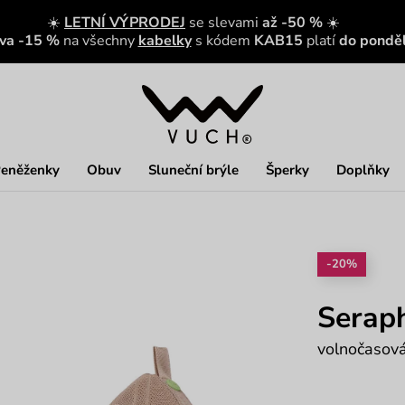
☀️
LETNÍ VÝPRODEJ
se slevami
až -50 %
☀️
eva -15 %
na všechny
kabelky
s kódem
KAB15
platí
do ponděl
eněženky
Obuv
Sluneční brýle
Šperky
Doplňky
-20%
Serap
volnočasová