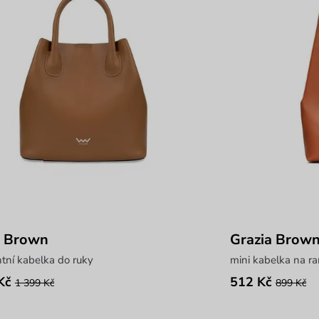
i Brown
Grazia Brow
tní kabelka do ruky
mini kabelka na r
Kč
512 Kč
1 399 Kč
899 Kč