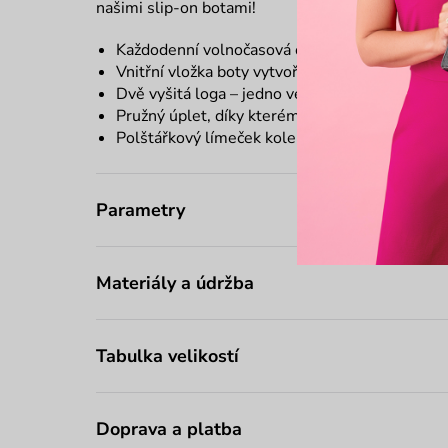
našimi slip-on botami!
Každodenní volnočasová obuv bez šněrování
Vnitřní vložka boty vytvořena pomocí AI
Dvě vyšitá loga – jedno velké v lince na boční
Pružný úplet, díky kterému boty pěkně drží n
Polštářkový límeček kolem paty zaručí pohodlí
Parametry
Materiály a údržba
Tabulka velikostí
Doprava a platba