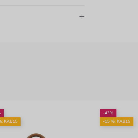
%
-43%
%: KAB15
-15 %: KAB15