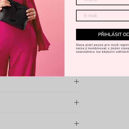
m díle a plné malé na nártu boty
a nohou
PŘIHLÁSIT O
 po celý den
Sleva platí pouze pro nově regist
nelze ji kombinovat s jinými sle
newsletteru lze kdykoliv odhlásit