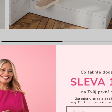
Co takhle dod
SLEVA 
ximální pohodlí bez zbytečného
barev od klasické černé a bílé po
na Tvůj první 
tyl. Pružný úplet a polštářkový
Zaregistrujte se k odb
elý den, zatímco vnitřní vložky s
aby Ti už nic neuteklo, a 
noř se do světa pohodlí a stylu s