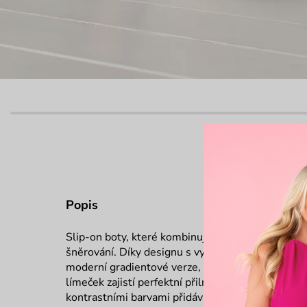
Popis
Slip-on boty, které kombinují univerzálnost a ma
šněrování. Díky designu s vyšitými logy a výběru 
moderní gradientové verze, snadno doladíš svůj s
límeček zajistí perfektní přilnavost a komfort po c
kontrastními barvami přidávají unikátní šmrnc. Po