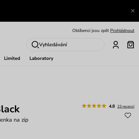
Zajímavosti ze světa Vuch:
Přečíst
Výměna a vrácení zdarma
Zobrazit
Oblíbenci jsou zpět
Prohlédnout
Nech se inspirovat
Ukázat
Vyhledávání
Limited
Laboratory
lack
4.8
23 recenzí
enka na zip