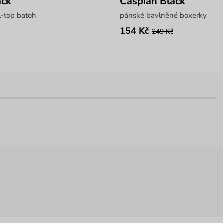
ack
Caspian Black
ll-top batoh
pánské bavlněné boxerky
154 Kč
249 Kč