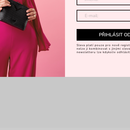
PŘIHLÁSIT O
Sleva platí pouze pro nově regist
nelze ji kombinovat s jinými sle
newsletteru lze kdykoliv odhlásit