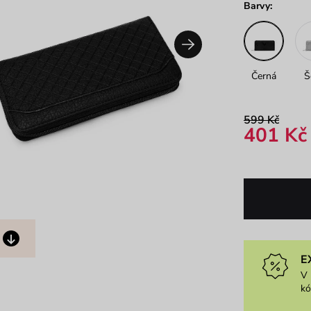
Barvy:
Černá
Š
599 Kč
401 Kč
E
V 
k