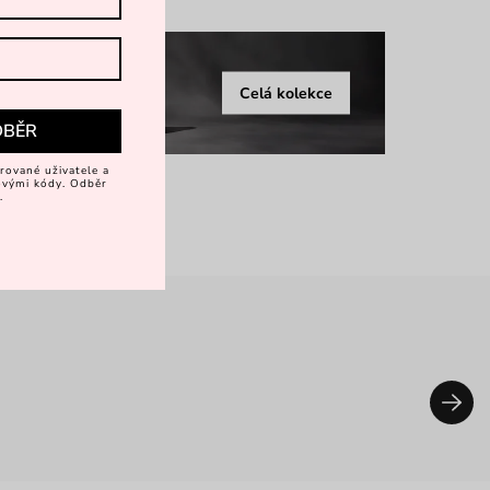
Celá kolekce
DBĚR
rované uživatele a
vovými kódy. Odběr
.