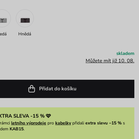
edá
Hnědá
skladem
Můžete mít již 10. 08.
Přidat do košíku
XTRA SLEVA -15 % 🩷
rámci
letního výprodeje
pro
kabelky
přidali
extra slevu −15 %
s
ódem
KAB15
.