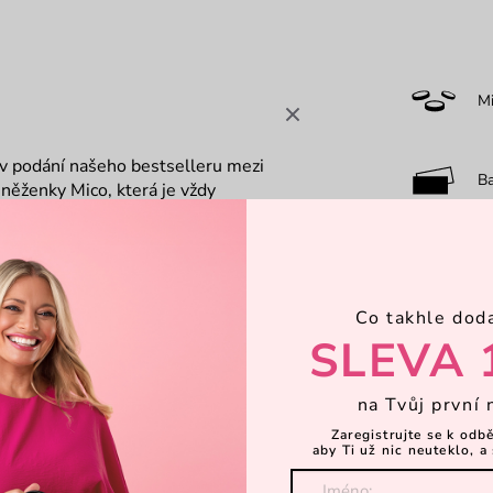
M
 v podání našeho bestselleru mezi
B
eněženky Mico, která je vždy
p a víš, že máš všechno důležitý v
O
ínání
Co takhle dod
7-
SLEVA 
na Tvůj první 
Dá
Zaregistrujte se k odb
aby Ti už nic neuteklo, a 
Objevte 