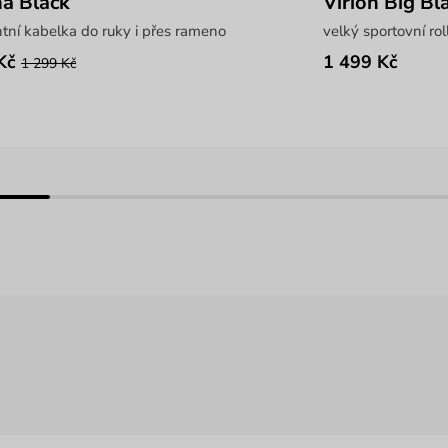
a Black
Virion Big Bl
tní kabelka do ruky i přes rameno
velký sportovní ro
Kč
1 499 Kč
1 299 Kč