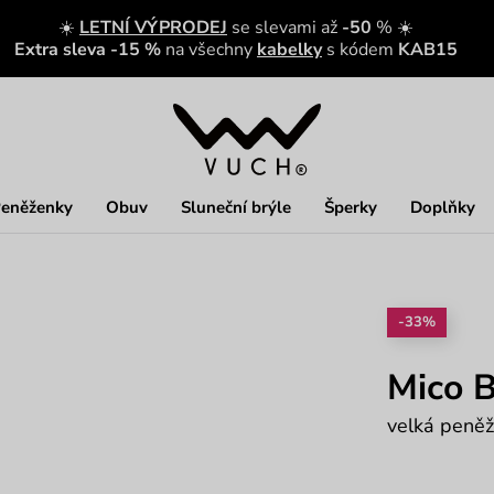
☀️
LETNÍ VÝPRODEJ
se slevami až
-50
% ☀️
Extra sleva -15 %
na všechny
kabelky
s kódem
KAB15
eněženky
Obuv
Sluneční brýle
Šperky
Doplňky
-33%
Mico B
velká peněž