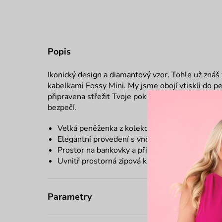
Popis
Ikonický design a diamantový vzor. Tohle už znáš
kabelkami Fossy Mini. My jsme obojí vtiskli do p
připravena střežit Tvoje poklady. Stačí zapnout zi
bezpečí.
Velká peněženka z kolekce Shape of Diamond
Elegantní provedení s vnější kapsičkou bez zap
Prostor na bankovky a přihrádky na karty
Uvnitř prostorná zipová kapsička na drobáky
Parametry