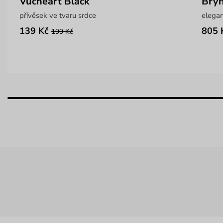
Vucheart Black
Bryn
přívěsek ve tvaru srdce
elegan
139 Kč
805 
199 Kč