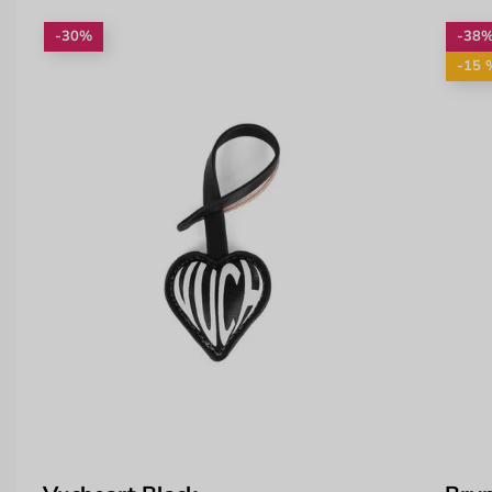
-30%
-38
-15 