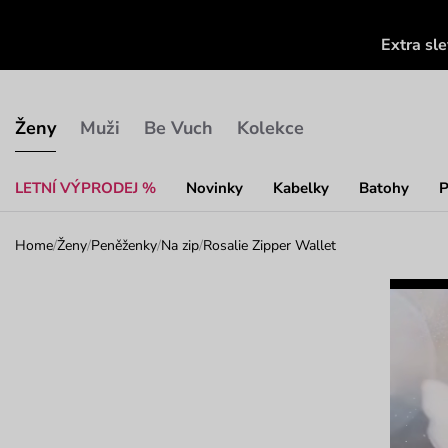
Extra sl
Ženy
Muži
Be Vuch
Kolekce
LETNÍ VÝPRODEJ %
Novinky
Kabelky
Batohy
P
Home
/
Ženy
/
Peněženky
/
Na zip
/
Rosalie Zipper Wallet