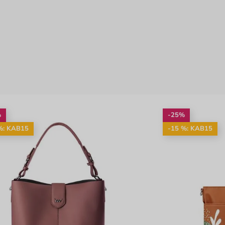
%
-25%
%: KAB15
-15 %: KAB15