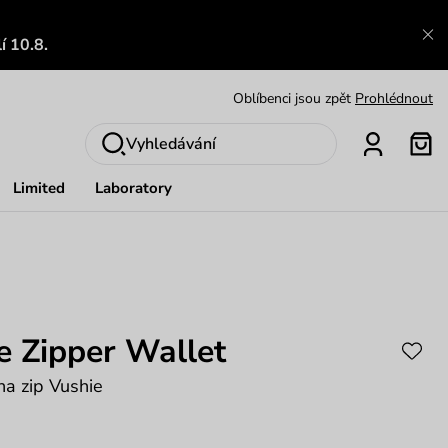
Výměna a vrácení zdarma
Zobrazit
í 10.8.
Oblíbenci jsou zpět
Prohlédnout
Nech se inspirovat
Ukázat
Vyhledávání
Limited
Laboratory
e Zipper Wallet
a zip Vushie