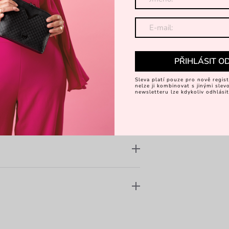
 a okatá panenka Rosalie
PŘIHLÁSIT O
Sleva platí pouze pro nově regist
nelze ji kombinovat s jinými sle
newsletteru lze kdykoliv odhlásit