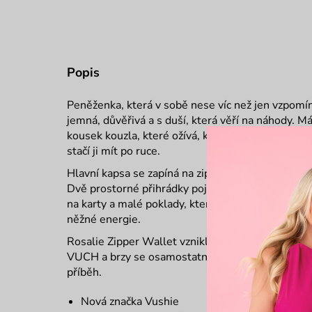
Popis
Peněženka, která v sobě nese víc než jen vzpomín
jemná, důvěřivá a s duší, která věří na náhody.
Má
kousek kouzla, které ožívá, když si něco potichu p
stačí ji mít po ruce.
Hlavní kapsa se zapíná na zip a ukrývá vnitřní kap
Dvě prostorné přihrádky pojmou bankovky bez nut
na karty a malé poklady, které si s sebou neseš k
něžné energie.
Rosalie Zipper Wallet vznikla pod značkou Vushie,
VUCH a brzy se osamostatnila. Jemná, tichá a sv
příběh.
Nová značka Vushie