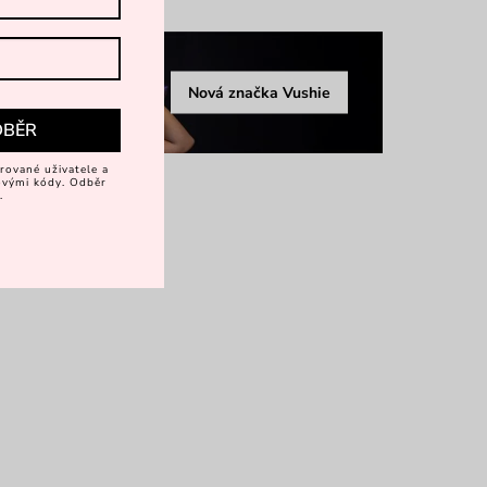
Nová značka Vushie
DBĚR
rované uživatele a
vovými kódy. Odběr
.