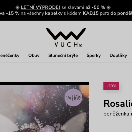
☀️
LETNÍ VÝPRODEJ
se slevami
až -50 %
☀️
eva -15 %
na všechny
kabelky
s kódem
KAB15
platí
do ponděl
eněženky
Obuv
Sluneční brýle
Šperky
Doplňky
-20%
Rosali
peněženka n