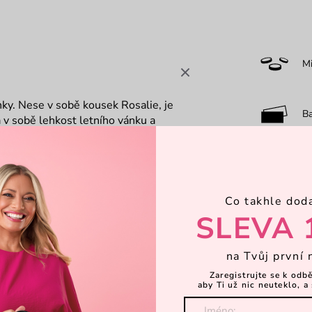
M
ky.
Nese v sobě kousek Rosalie
,
je
B
 v sobě lehkost letního vánku a
řeješ.
Neokázalá, a přesto výjimečná
,
7-
su na mince, která je rovněž na zip.
nosti je skládat a nechybí ani místo
Co takhle dod
aždý den.
Lehká, elegantní a plná
Dá
SLEVA 
 která se zrodila z kolekce značky
na Tvůj první 
obodná, kde každý kousek vypráví svůj
N
Zaregistrujte se k odb
aby Ti už nic neuteklo, a 
Objevte 