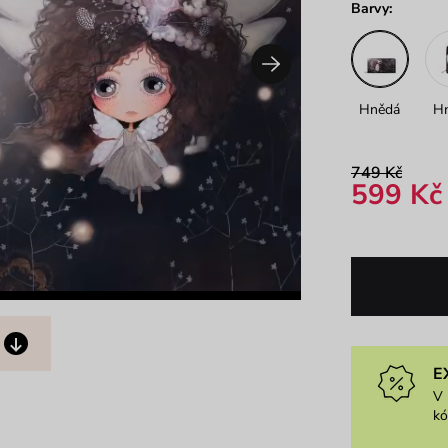
Barvy:
Hnědá
H
749 Kč
599 Kč
E
V 
k