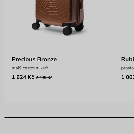
Precious Bronze
Rub
malý cestovní kufr
prosto
1 624 Kč
1 00
2 499 Kč