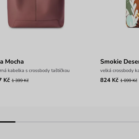
ia Mocha
Smokie Dese
rná kabelka s crossbody taštičkou
velká crossbody k
7 Kč
824 Kč
1 399 Kč
1 099 Kč