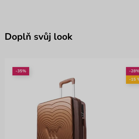
Doplň svůj look
-35%
-28
-15 