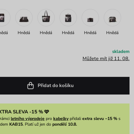
nědá
Hnědá
Hnědá
Hnědá
Hnědá
Hnědá
skladem
Můžete mít již 11. 08.
Přidat do košíku
XTRA SLEVA -15 % 🩷
rámci
letního výprodeje
pro
kabelky
přidali
extra slevu −15 %
s
ódem
KAB15
. Platí už jen do
pondělí 10.8.