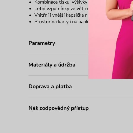
Kombinace tisku, výšivky a kovových prvků
Letní vzpomínky ve větru, pár drobných květů
Vnitřní i vnější kapsička na zip
Prostor na karty i na bankovky
Parametry
Materiály a údržba
Doprava a platba
Náš zodpovědný přístup