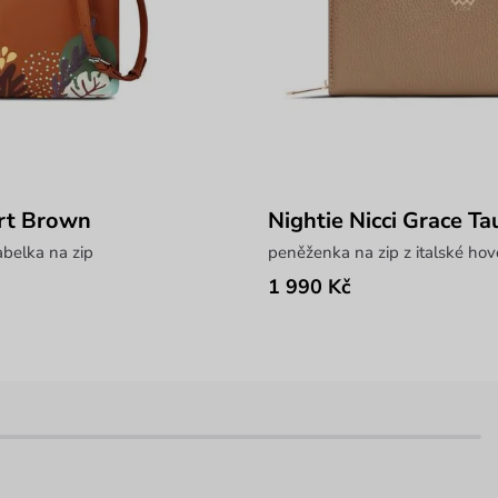
rt Brown
Nightie Nicci Grace T
abelka na zip
peněženka na zip z italské hov
1 990 Kč