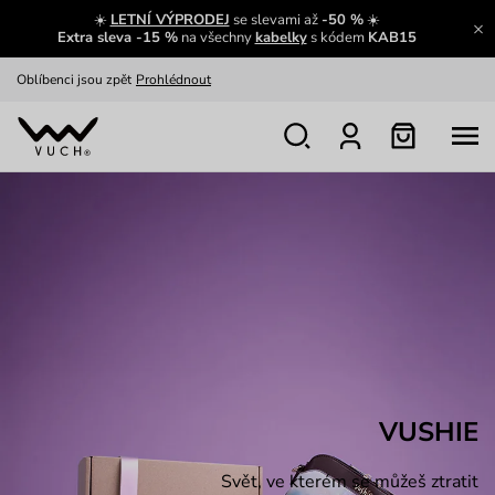
☀️
LETNÍ VÝPRODEJ
se slevami až
-50 %
☀️
Výměna a vrácení zdarma
Zobrazit
Extra sleva -15 %
na všechny
kabelky
s kódem
KAB15
Oblíbenci jsou zpět
Prohlédnout
Nech se inspirovat
Ukázat
VUSHIE
Svět, ve kterém se můžeš ztratit