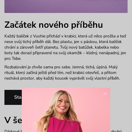
Začátek nového příběhu
Každý balíček z Vushie přichází v krabici, která už něco prožila a teď
nese svůj tichý příběh dál. Bez plastu, jen s páskou, která balíček
chrání a zároveň šetří planetu. Tvůj nový batůžek, kabelka nebo
boty tak dorazí připravené na svůj okamžik – klidný, nenápadný, jen
pro Tebe.
Rozbalování je chvíle sama pro sebe. Jemná, tichá, úplná. Malý
rituál, který začíná ještě před tím, než krabici otevřeš, a přitom
nechává prostor, aby každý kousek vyprávěl svůj vlastní příběh.
×
Stačí jen vybrat
V šepotu přírody
Dárkové balení Vushie je kouzlo na první pohled. A na ten druhý