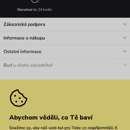
Doručení
do 24 hodin
Zákaznická podpora
V pracovních dnech Po-Pá: 8-17h
Informace o nákupu
info@vuch.cz
Kontakt
Ostatní informace
+420 466 566 493
Doprava a platba
O nás
Buď u všeho zásadního!
Materiály a údržba
Kariéra
Nejčastější dotazy
Novinky
Slevy
Akce
Velkoobchod
Vrácení a reklamace
We Care
Odebírat
Pozáruční opravy
Dárkové poukazy
Zásady ochrany osobních údajů
zde
Vuchlook
Prodejny
Praha
Brno
Chrudim
Abychom věděli, co Tě baví
Snažíme se, aby náš web byl pro Tebe co nejpříjemnější. K