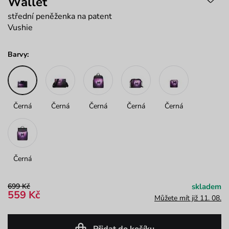
Wallet
střední peněženka na patent
Vushie
Barvy:
Černá
Černá
Černá
Černá
Černá
Černá
699 Kč
skladem
559 Kč
Můžete mít již 11. 08.
Přidat do košíku