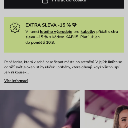
EXTRA SLEVA -15 % 🩷
V rámci
letního výprodeje
pro
kabelky
přidali
extra
slevu −15 %
s kódem
KAB15
. Platí už jen
do
pondělí 10.8.
Peněženka, která v sobě nese šepot města po setmění. V jejích liniích se
odráží světla oken, stíny uliček i příběhy, které ožívají, když všichni spí.
Je v ní kousek…
Více informací