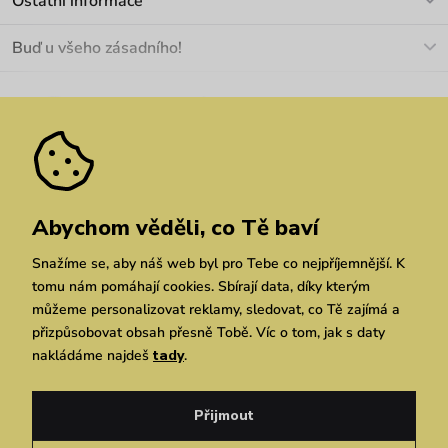
Ostatní informace
+420 466 566 493
Doprava a platba
O nás
Buď u všeho zásadního!
Materiály a údržba
Kariéra
Nejčastější dotazy
Novinky
Slevy
Akce
Velkoobchod
Vrácení a reklamace
We Care
Odebírat
Pozáruční opravy
Dárkové poukazy
Zásady ochrany osobních údajů
zde
Vuchlook
Prodejny
Praha
Brno
Chrudim
Abychom věděli, co Tě baví
Snažíme se, aby náš web byl pro Tebe co nejpříjemnější. K
tomu nám pomáhají cookies. Sbírají data, díky kterým
můžeme personalizovat reklamy, sledovat, co Tě zajímá a
přizpůsobovat obsah přesně Tobě. Víc o tom, jak s daty
nakládáme najdeš
tady
.
Copyright © 2026 Vuch s.r.o. Všechna práva vyhrazena. Technicky zajišťuje
Simplia.cz
Přijmout
Obchodní podmínky
Zásady ochrany osobních údajů