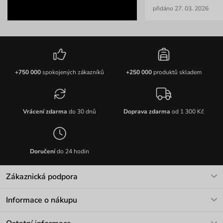
přidáno 27. 03. 2026
+750 000
spokojených zákazníků
+250 000
produktů skladem
Vrácení zdarma
do 30 dnů
Doprava zdarma
od 1 300 Kč
Doručení
do 24 hodin
Zákaznická podpora
V pracovních dnech Po-Pá: 8-17h
Informace o nákupu
info@vuch.cz
Kontakt