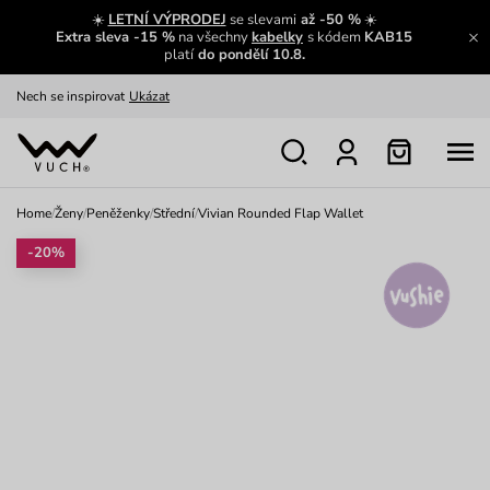
Výměna a vrácení zdarma
Zobrazit
☀️
LETNÍ VÝPRODEJ
se slevami
až -50 %
☀️
Extra sleva -15 %
na všechny
kabelky
s kódem
KAB15
Oblíbenci jsou zpět
Prohlédnout
platí
do pondělí 10.8.
Nech se inspirovat
Ukázat
Home
/
Ženy
/
Peněženky
/
Střední
/
Vivian Rounded Flap Wallet
-20%