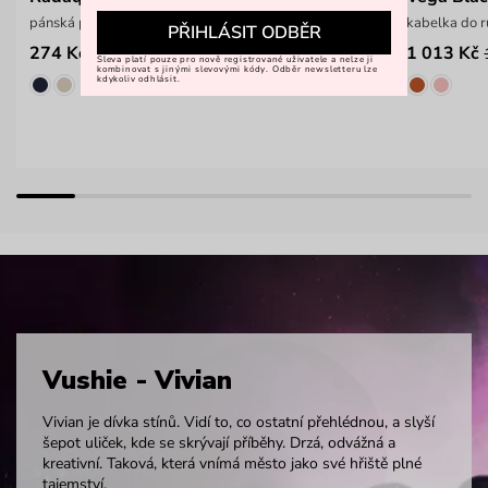
pánská peněženka na zip z hladkého materiálu
kabelka do 
PŘIHLÁSIT ODBĚR
274 Kč
1 013 Kč
499 Kč
Sleva platí pouze pro nově registrované uživatele a nelze ji
kombinovat s jinými slevovými kódy. Odběr newsletteru lze
kdykoliv odhlásit.
Vushie - Vivian
Vivian je dívka stínů. Vidí to, co ostatní přehlédnou, a slyší
šepot uliček, kde se skrývají příběhy. Drzá, odvážná a
kreativní. Taková, která vnímá město jako své hřiště
plné
tajemství.