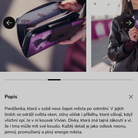
Popis
Peněženka, která v sobě nese šepot města po setmění.
V jejích
liniích se odráží světla oken, stíny uliček i příběhy, které ožívají, když
všichni spí.
Je v ní kousek Vivian. D
ívky, která zná tajná zákoutí a ví,
že i tma může mít své kouzlo.
Každý detail je jako odlesk neonu
,
j
emný, promyšlený a plný energie města.