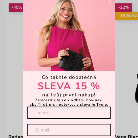
×
-45%
-22%
-15 %: K
Co takhle dodatečná
SLEVA 15 %
na Tvůj první nákup!
Zaregistrujte se k odběru novinek,
aby Ti už nic neuteklo, a sleva je Tvoje.
Radaq E Black
Vega Bla