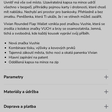
Uvnitř má vše své místo.
Uzavíratelná kapsa na mince udrží
všechno v bezpečí, přihrádky pojmou karty i drobnosti, které chceš
mít nablízku.
Nechybí ani prostor pro bankovky. Přehledně a bez
zmatku.
Peněženka, která Ti ukáže, že i ve stínech můžeš zazářit.
Vivian Rounded Flap Wallet vznikla pod značkou Vushie, která se
zrodila z kolekce značky VUCH a brzy se osamostatnila. Jemná,
tichá a svobodná, kde každý kousek vypráví svůj příběh.
Nová značka Vushie
Kombinace tisku, výšivky a kovových prvků
Tajemná zákoutí města, ticho noci a okatá panenka Vivian
Hlavní zapínání na patent
Oddělená kapsa na mince na zip
Parametry
Materiály a údržba
Doprava a platba