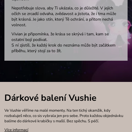
Nepotřebuje slova, aby Ti ukázala, co je důležité. V jejích
očích se zrcadlí odvaha, zvědavost a jistota, že i tma může
být krásná.
Je jako stín, který Tě
ochrání,
a přitom nechá
volnost.
Vivian je připomínka, že krása se skrývá i tam, kam se
ostatní bojí podívat.
S ní zjistíš, že každý krok do neznáma může být začátkem
příběhu, který stojí za to žít.
Dárkové balení Vushie
Ve Vushie věříme na malé momenty. Na ten tichý okamžik, kdy
rozbaluješ něco, co sis vybrala jen pro sebe. Proto každou objednávku
balíme do dárkové krabičky s mašlí. Bez spěchu. S péčí.
Více informací