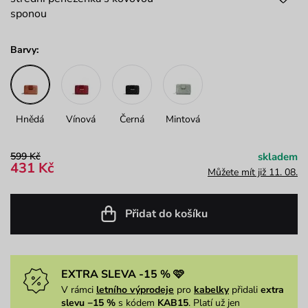
sponou
Barvy:
Hnědá
Vínová
Černá
Mintová
599 Kč
skladem
431 Kč
Můžete mít již 11. 08.
Přidat do košíku
EXTRA SLEVA -15 % 🩷
V rámci
letního výprodeje
pro
kabelky
přidali
extra
slevu −15 %
s kódem
KAB15
. Platí už jen