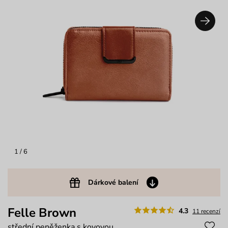
1
/ 6
Dárkové balení
Felle Brown
4.3
11 recenzí
střední peněženka s kovovou