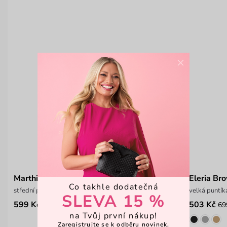
×
Marthia Brown
Eleria Br
Co takhle dodatečná
střední peněženka na patent
velká puntík
SLEVA 15 %
599 Kč
503 Kč
69
na Tvůj první nákup!
Zaregistrujte se k odběru novinek,