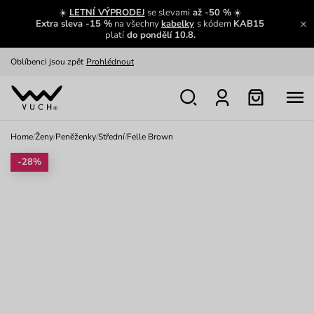
Zajímavosti ze světa Vuch:
Přečíst
☀️
LETNÍ VÝPRODEJ
se slevami
až -50 %
☀️
Extra sleva -15 %
na všechny
kabelky
s kódem
KAB15
Výměna a vrácení zdarma
Zobrazit
platí
do pondělí 10.8.
Oblíbenci jsou zpět
Prohlédnout
Nech se inspirovat
Ukázat
Home
/
Ženy
/
Peněženky
/
Střední
/
Felle Brown
-28%