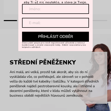
aby Ti už nic neuteklo, a sleva je Tvoje.
PŘIHLÁSIT ODBĚR
Sleva platí pouze pro nově registrované uživatele a nelze ji
kombinovat s jinými slevovými kódy. Odběr newsletteru lze
kdykoliv odhlásit.
STŘEDNÍ PĚNĚŽENKY
Ani malá, ani velká, prostě tak akorát, aby sis do ní
vyskládala vše, co potřebuješ, ale zároveň se v pohodě
vešla do každé tvé kabelky i batůžku. V kategorii středních
peněženek najdeš pestrobarevné kousky, ale i střídmé a
decentní peněženky, které v klidu můžeš vytáhnout na
business obědě největších hlavounů zeměkoule.