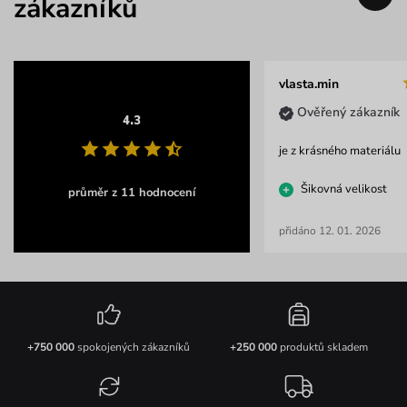
zákazníků
vlasta.min
Ověřený zákazník
4.3
je z krásného materiálu
Šikovná velikost
průměr z 11 hodnocení
přidáno 12. 01. 2026
+750 000
spokojených zákazníků
+250 000
produktů skladem