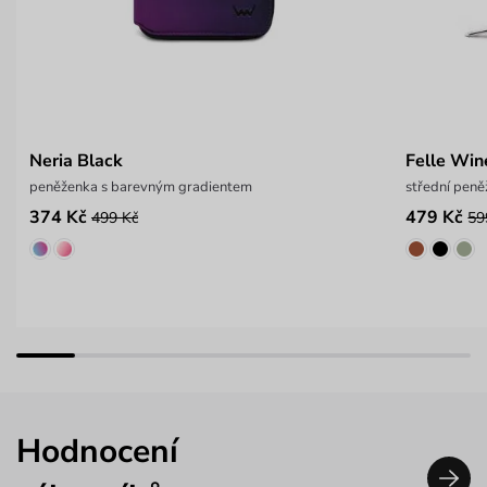
Neria Black
Felle Win
peněženka s barevným gradientem
střední pen
374 Kč
479 Kč
499 Kč
59
Hodnocení