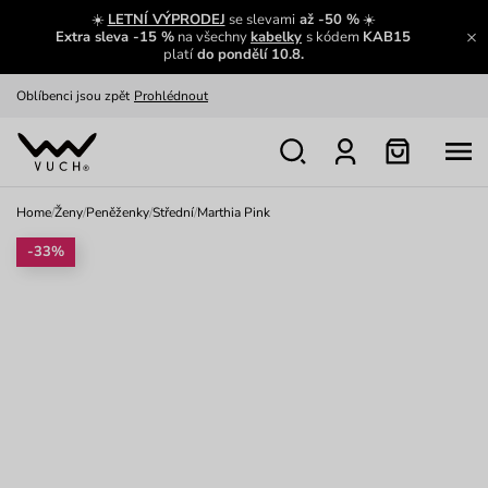
Zajímavosti ze světa Vuch:
Přečíst
☀️
LETNÍ VÝPRODEJ
se slevami
až -50 %
☀️
Extra sleva -15 %
na všechny
kabelky
s kódem
KAB15
Výměna a vrácení zdarma
Zobrazit
platí
do pondělí 10.8.
Oblíbenci jsou zpět
Prohlédnout
Nech se inspirovat
Ukázat
Home
/
Ženy
/
Peněženky
/
Střední
/
Marthia Pink
-33%