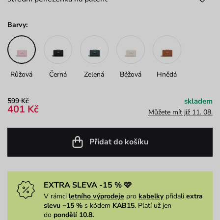
Barvy:
Růžová
Černá
Zelená
Béžová
Hnědá
599 Kč
skladem
401 Kč
Můžete mít již 11. 08.
Přidat do košíku
EXTRA SLEVA -15 % 🩷
V rámci
letního výprodeje
pro
kabelky
přidali
extra
slevu −15 %
s kódem
KAB15
. Platí už jen
do
pondělí 10.8.