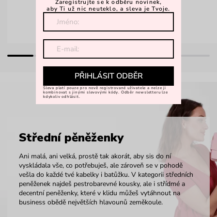
Zaregistrujte se k odběru novinek,
aby Ti už nic neuteklo, a sleva je Tvoje.
PŘIHLÁSIT ODBĚR
Sleva platí pouze pro nově registrované uživatele a nelze ji
kombinovat s jinými slevovými kódy. Odběr newsletteru lze
kdykoliv odhlásit.
Střední pěněženky
Ani malá, ani velká, prostě tak akorát, aby sis do ní
vyskládala vše, co potřebuješ, ale zároveň se v pohodě
vešla do každé tvé kabelky i batůžku. V kategorii středních
peněženek najdeš pestrobarevné kousky, ale i střídmé a
decentní peněženky, které v klidu můžeš vytáhnout na
business obědě největších hlavounů zeměkoule.