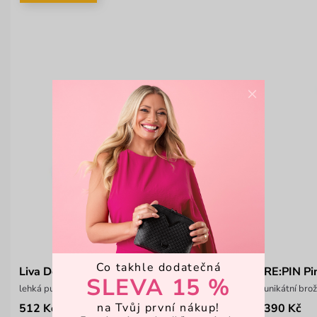
×
Co takhle dodatečná
Liva Dotty Pink
RE:PIN Pi
SLEVA 15 %
lehká puntíkovaná crossbody kabelka
unikátní bro
na Tvůj první nákup!
512 Kč
390 Kč
899 Kč