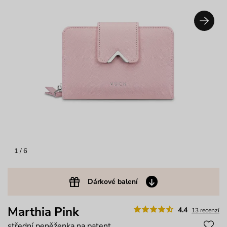
1
/ 6
Dárkové balení
Marthia Pink
4.4
13 recenzí
střední peněženka na patent