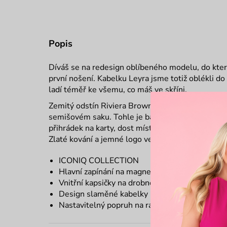
Popis
Díváš se na redesign oblíbeného modelu, do kte
první nošení. Kabelku Leyra jsme totiž oblékli d
ladí téměř ke všemu, co máš ve skříni.
Zemitý odstín Riviera Brown Tě vezme na festival
semišovém saku. Tohle je barva, co ladí ke každé
přihrádek na karty, dost místa na nezbytnosti a p
Zlaté kování a jemné logo ve tvaru hada jsou už j
ICONIQ COLLECTION
Hlavní zapínání na magnet
Vnitřní kapsičky na drobnosti
Design slaměné kabelky
Nastavitelný popruh na rameno