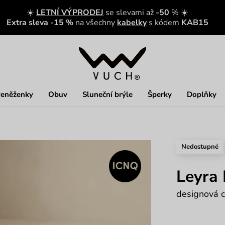
☀️
LETNÍ VÝPRODEJ
se slevami až
-50
% ☀️
Extra sleva -15 %
na všechny
kabelky
s kódem
KAB15
eněženky
Obuv
Sluneční brýle
Šperky
Doplňky
Nedostupné
Leyra 
designová 