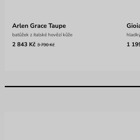
Arlen Grace Taupe
Gioi
batůžek z italské hovězí kůže
hladk
2 843 Kč
1 19
3 790 Kč