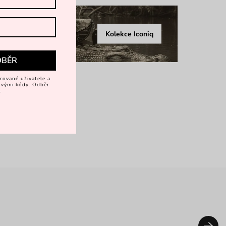
Kolekce Iconiq
DBĚR
rované uživatele a
vovými kódy. Odběr
.