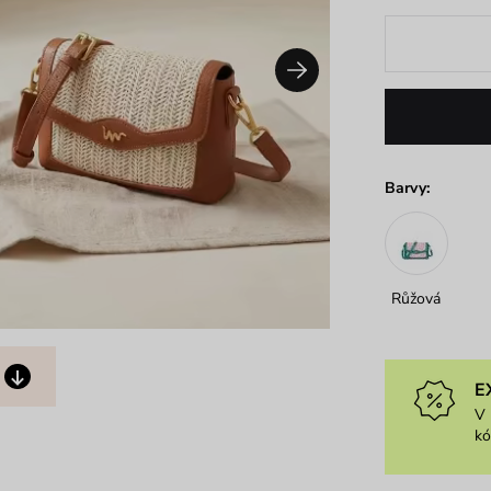
Barvy:
Růžová
E
V 
k