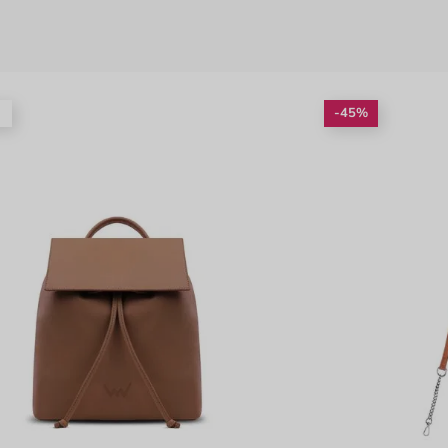
é
-45%