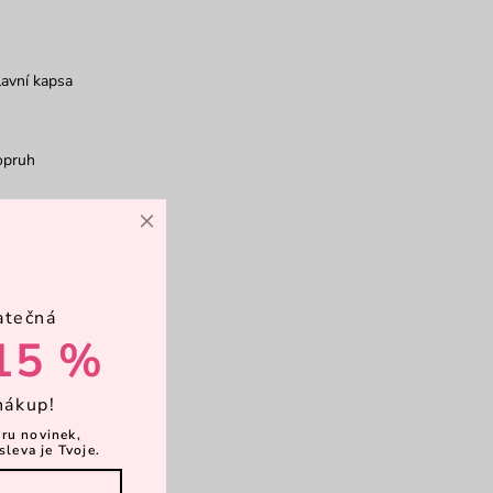
avní kapsa
opruh
×
psičky
atečná
vírání magnet
15 %
rkové balení
nákup!
ěru novinek,
sleva je Tvoje.
více