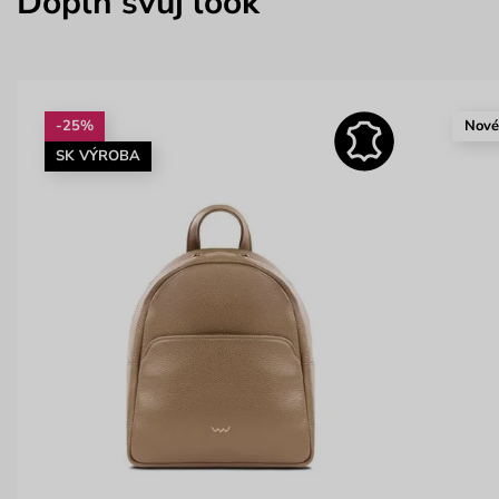
Doplň svůj look
-25%
Nov
SK VÝROBA