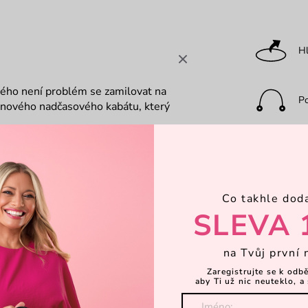
Hl
rého není problém se zamilovat na
P
o nového nadčasového kabátu, který
 v teniskách i do kavárny v
Ka
 Tvé náladě.
Kabelka má osm
opruh, který si nastavíš podle sebe.
en třešničkou na dortu.
Co takhle dod
Za
SLEVA 
Dá
na Tvůj první 
Zaregistrujte se k odb
aby Ti už nic neuteklo, a 
Objevte 