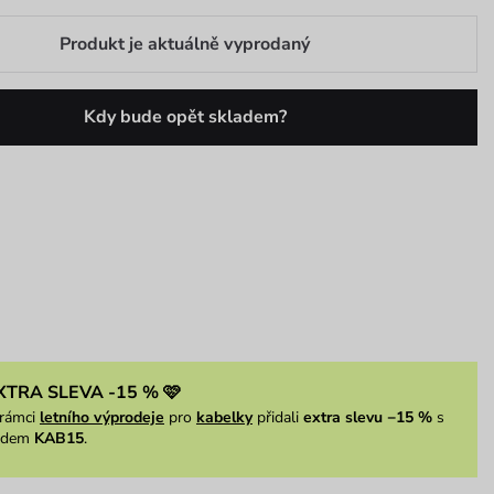
Produkt je aktuálně vyprodaný
Kdy bude opět skladem?
XTRA SLEVA -15 % 🩷
rámci
letního výprodeje
pro
kabelky
přidali
extra slevu −15 %
s
ódem
KAB15
.