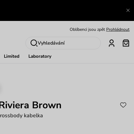
Výměna a vrácení zdarma
Zobrazit
Oblíbenci jsou zpět
Prohlédnout
Nech se inspirovat
Ukázat
Vyhledávání
Limited
Laboratory
Riviera Brown
crossbody kabelka