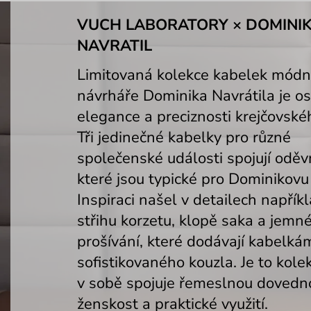
VUCH LABORATORY × DOMINI
NAVRATIL
Limitovaná kolekce kabelek módn
návrháře Dominika Navrátila je o
elegance a preciznosti krejčovské
Tři jedinečné kabelky pro různé
společenské události spojují oděvn
které jsou typické pro Dominikovu
Inspiraci našel v detailech napřík
střihu korzetu, klopě saka a jem
prošívání, které dodávají kabelká
sofistikovaného kouzla.
Je to kole
v sobě spojuje řemeslnou dovedn
ženskost a praktické využití.