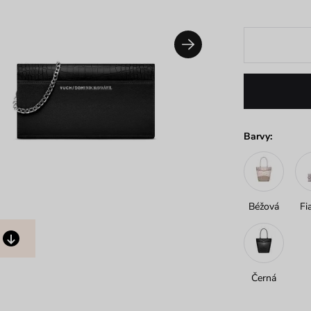
Barvy:
Béžová
Fi
Černá