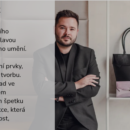
K
ího
slavou
ho umění.
í prvky,
 tvorbu.
lad ve
ném
m špetku
kce, která
ost,