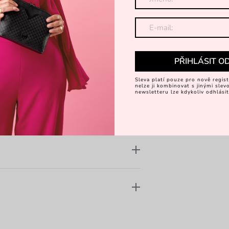
Dominikovu tvorbu typické
Objevte 
iálu
Dominikem Navrátilem
PŘIHLÁSIT O
Sleva platí pouze pro nově regist
nelze ji kombinovat s jinými sle
newsletteru lze kdykoliv odhlásit