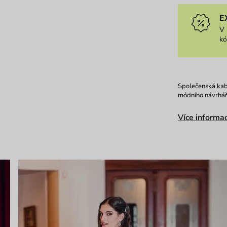
E
V 
k
Společenská kab
módního návrháře
Více informac