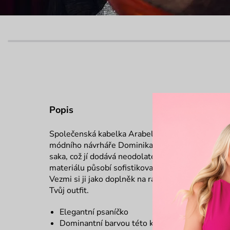
Popis
Společenská kabelka Arabella je dokonalým spoj
módního návrháře Dominika Navrátila. Její silueta 
saka, což jí dodává neodolatelný vzhled. Kombin
materiálu působí sofistikovaně, zatímco lila pod
Vezmi si ji jako doplněk na rande nebo do divadl
Tvůj outfit.
Elegantní psaníčko
Dominantní barvou této kolekce je lila, která j