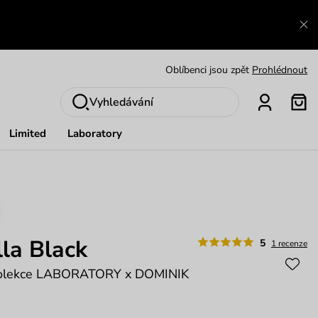
Výměna a vrácení zdarma
Zobrazit
Oblíbenci jsou zpět
Prohlédnout
Nech se inspirovat
Ukázat
Vyhledávání
Limited
Laboratory
la Black
5
1 recenze
kolekce LABORATORY x DOMINIK