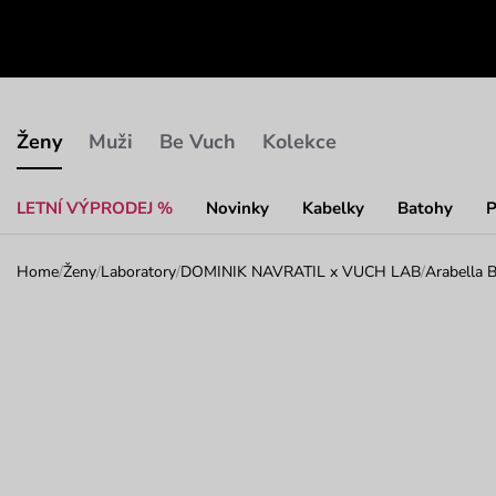
Ženy
Muži
Be Vuch
Kolekce
LETNÍ VÝPRODEJ %
Novinky
Kabelky
Batohy
P
Home
/
Ženy
/
Laboratory
/
DOMINIK NAVRATIL x VUCH LAB
/
Arabella B