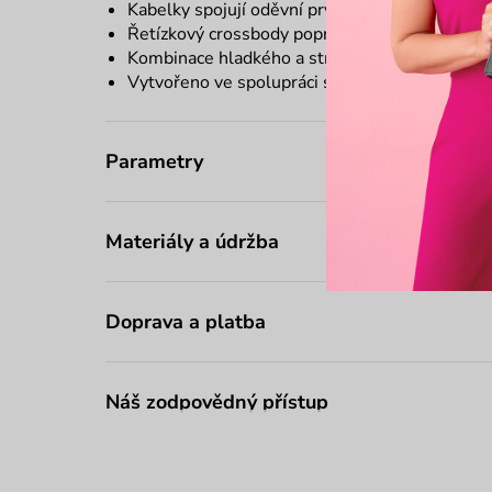
Kabelky spojují oděvní prvky, které jsou pro 
Řetízkový crossbody popruh
Kombinace hladkého a strukturovaného mater
Vytvořeno ve spolupráci s českým návrhářem
Parametry
Materiály a údržba
Doprava a platba
Náš zodpovědný přístup