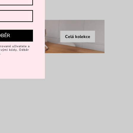
více
DBĚR
Celá kolekce
rované uživatele a
vovými kódy. Odběr
.