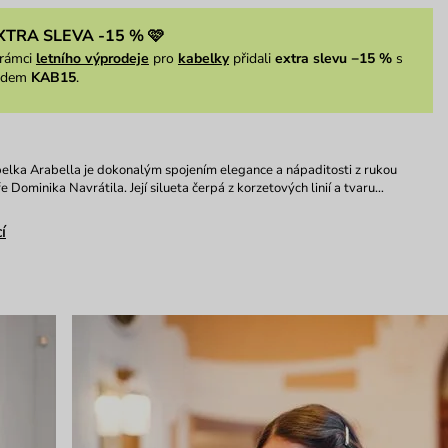
XTRA SLEVA -15 % 🩷
rámci
letního výprodeje
pro
kabelky
přidali
extra slevu −15 %
s
ódem
KAB15
.
elka Arabella je dokonalým spojením elegance a nápaditosti z rukou
 Dominika Navrátila. Její silueta čerpá z korzetových linií a tvaru…
í