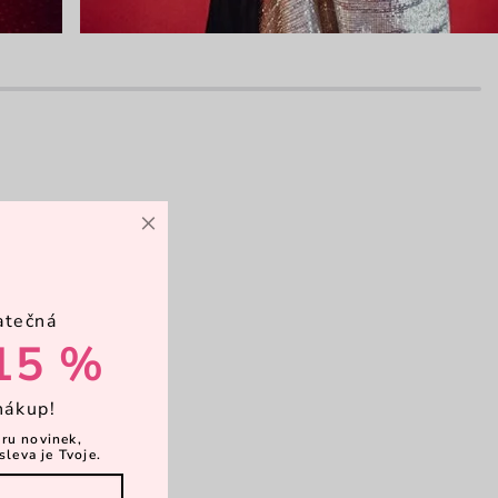
×
avní kapsa
opruh
atečná
15 %
vírání magnet
nákup!
ěru novinek,
sleva je Tvoje.
rkové balení