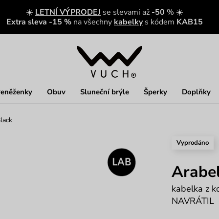
☀️
LETNÍ VÝPRODEJ
se slevami až
-50
% ☀️
Extra sleva -15 %
na všechny
kabelky
s kódem
KAB15
eněženky
Obuv
Sluneční brýle
Šperky
Doplňky
lack
Vyprodáno
Arabel
kabelka z 
NAVRÁTIL