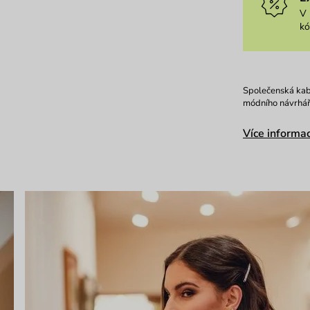
V 
k
Společenská kab
módního návrháře
Více informac