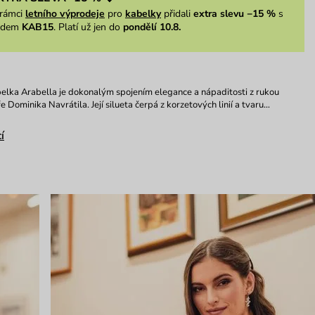
rámci
letního výprodeje
pro
kabelky
přidali
extra slevu −15 %
s
ódem
KAB15
. Platí už jen do
pondělí 10.8.
elka Arabella je dokonalým spojením elegance a nápaditosti z rukou
 Dominika Navrátila. Její silueta čerpá z korzetových linií a tvaru…
í