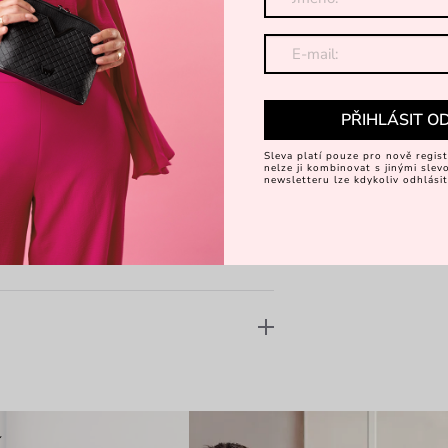
iálu
Dominikem Navrátilem
PŘIHLÁSIT O
Sleva platí pouze pro nově regist
nelze ji kombinovat s jinými sle
newsletteru lze kdykoliv odhlásit
K