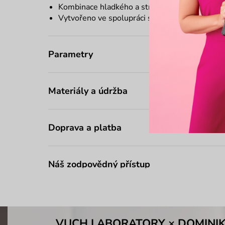
Kombinace hladkého a strukturovaného mater
Vytvořeno ve spolupráci s českým návrhářem
Parametry
Materiály a údržba
Doprava a platba
Náš zodpovědný přístup
VUCH LABORATORY × DOMINI