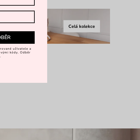
Celá kolekce
DBĚR
rované uživatele a
vovými kódy. Odběr
.