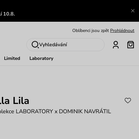
Zajímavosti ze světa Vuch:
Přečíst
í 10.8.
Výměna a vrácení zdarma
Zobrazit
Oblíbenci jsou zpět
Prohlédnout
Nech se inspirovat
Ukázat
Vyhledávání
Limited
Laboratory
la Lila
kolekce LABORATORY x DOMINIK NAVRÁTIL