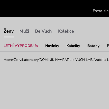
Extra sl
Ženy
Muži
Be Vuch
Kolekce
LETNÍ VÝPRODEJ %
Novinky
Kabelky
Batohy
P
Home
/
Ženy
/
Laboratory
/
DOMINIK NAVRATIL x VUCH LAB
/
Arabella L