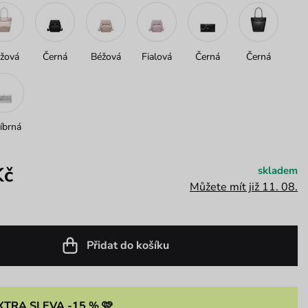
žová
Černá
Béžová
Fialová
Černá
Černá
íbrná
Kč
skladem
Můžete mít již 11. 08.
Přidat do košíku
XTRA SLEVA -15 % 🩷