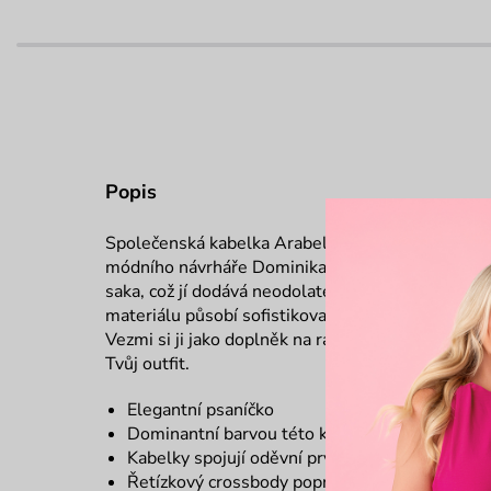
Popis
Společenská kabelka Arabella je dokonalým spoj
módního návrháře Dominika Navrátila. Její silueta 
saka, což jí dodává neodolatelný vzhled. Kombin
materiálu působí sofistikovaně, zatímco lila pod
Vezmi si ji jako doplněk na rande nebo do divadl
Tvůj outfit.
Elegantní psaníčko
Dominantní barvou této kolekce je lila, která j
Kabelky spojují oděvní prvky, které jsou pro 
Řetízkový crossbody popruh