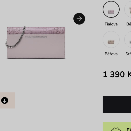
Fialová
Bé
Béžová
Stř
1 390 
E