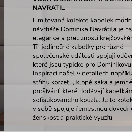
NAVRATIL
Limitovaná kolekce kabelek módn
návrháře Dominika Navrátila je o
elegance a preciznosti krejčovské
Tři jedinečné kabelky pro různé
společenské události spojují oděvn
které jsou typické pro Dominikovu
Inspiraci našel v detailech napřík
střihu korzetu, klopě saka a jem
prošívání, které dodávají kabelká
sofistikovaného kouzla.
Je to kole
v sobě spojuje řemeslnou dovedn
ženskost a praktické využití.