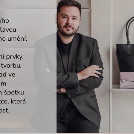
ího
slavou
ho umění.
í prvky,
 tvorbu.
lad ve
ném
m špetku
kce, která
ost,