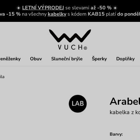
☀️
LETNÍ VÝPRODEJ
se slevami
až -50 %
☀️
eva -15 %
na všechny
kabelky
s kódem
KAB15
platí
do ponděl
eněženky
Obuv
Sluneční brýle
Šperky
Doplňky
ila
Arabel
kabelka z 
Barvy: