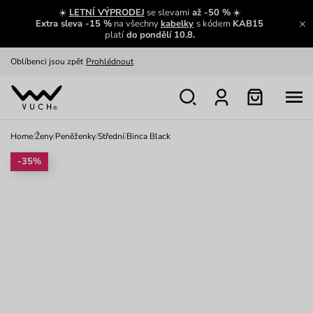
Výměna a vrácení zdarma
Zobrazit
☀️
LETNÍ VÝPRODEJ
se slevami
až -50 %
☀️
Extra sleva -15 %
na všechny
kabelky
s kódem
KAB15
Oblíbenci jsou zpět
Prohlédnout
platí
do pondělí 10.8.
Nech se inspirovat
Ukázat
Home
/
Ženy
/
Peněženky
/
Střední
/
Binca Black
-35%