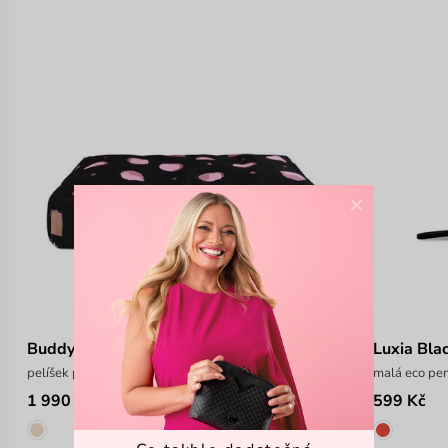
×
Buddys Dotty Black
Luxia Bla
pelíšek pro psa
malá eco pen
1 990 Kč
599 Kč