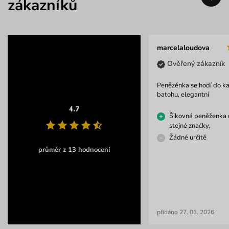
zákazníků
marcelaloudova
Ověřený zákazník
Penězěnka se hodí do k
batohu, elegantní
4.7
Šikovná peněženka 
stejné značky,
Žádné určitě
průměr z 13 hodnocení
přidáno 27. 03. 2026