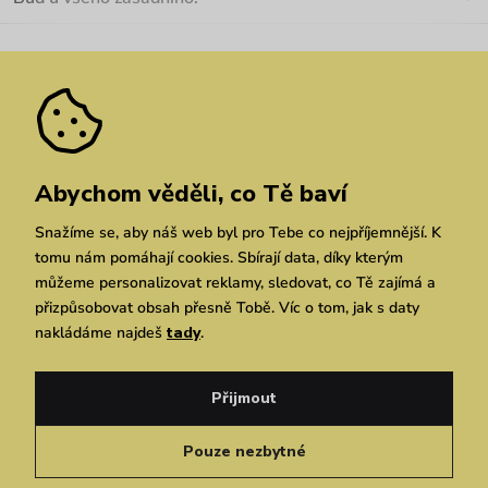
Kariéra
Nejčastější dotazy
Novinky
Slevy
Akce
Velkoobchod
Vrácení a reklamace
We Care
Odebírat
Pozáruční opravy
Dárkové poukazy
Zásady ochrany osobních údajů
zde
Vuchlook
Prodejny
Praha
Brno
Chrudim
Abychom věděli, co Tě baví
Snažíme se, aby náš web byl pro Tebe co nejpříjemnější. K
tomu nám pomáhají cookies. Sbírají data, díky kterým
můžeme personalizovat reklamy, sledovat, co Tě zajímá a
přizpůsobovat obsah přesně Tobě. Víc o tom, jak s daty
nakládáme najdeš
tady
.
Copyright © 2026 Vuch s.r.o. Všechna práva vyhrazena. Technicky zajišťuje
Simplia.cz
Přijmout
Obchodní podmínky
Zásady ochrany osobních údajů
Pouze nezbytné
Čeština