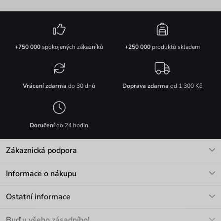
+750 000
spokojených zákazníků
+250 000
produktů skladem
Vrácení zdarma
do 30 dnů
Doprava zdarma
od 1 300 Kč
Doručení
do 24 hodin
Zákaznická podpora
V pracovních dnech Po-Pá: 8-17h
Informace o nákupu
info@vuch.cz
Kontakt
Ostatní informace
+420 466 566 493
Doprava a platba
O nás
Buď u všeho zásadního!
Materiály a údržba