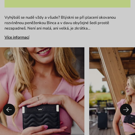
Vyhýbáš se nudě vždy a všude? Blýskni se při placení okovanou
rozvlněnou peněženkou Binca a v davu obyčejné šedi prostě
nezapadneš. Není ani malá, ani velká, je zkrátka…
Více informací