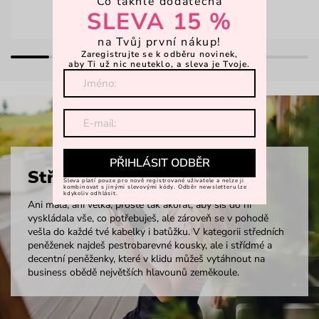
Co takhle dodatečná
SLEVA 15 %
na Tvůj první nákup!
Zaregistrujte se k odběru novinek,
aby Ti už nic neuteklo, a sleva je Tvoje.
PŘIHLÁSIT ODBĚR
Střední pěněženky
Sleva platí pouze pro nově registrované uživatele a nelze ji
kombinovat s jinými slevovými kódy. Odběr newsletteru lze
kdykoliv odhlásit.
Ani malá, ani velká, prostě tak akorát, aby sis do ní
vyskládala vše, co potřebuješ, ale zároveň se v pohodě
vešla do každé tvé kabelky i batůžku. V kategorii středních
peněženek najdeš pestrobarevné kousky, ale i střídmé a
decentní peněženky, které v klidu můžeš vytáhnout na
business obědě největších hlavounů zeměkoule.