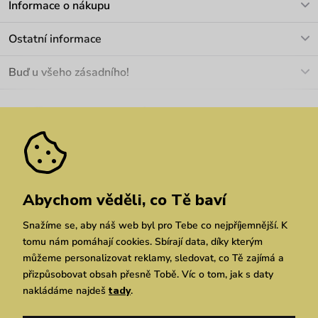
Informace o nákupu
info@vuch.cz
Kontakt
Ostatní informace
+420 466 566 493
Doprava a platba
O nás
Buď u všeho zásadního!
Materiály a údržba
Kariéra
Nejčastější dotazy
Novinky
Slevy
Akce
Velkoobchod
Vrácení a reklamace
We Care
Odebírat
Pozáruční opravy
Dárkové poukazy
Zásady ochrany osobních údajů
zde
Vuchlook
Prodejny
Praha
Brno
Chrudim
Abychom věděli, co Tě baví
Snažíme se, aby náš web byl pro Tebe co nejpříjemnější. K
tomu nám pomáhají cookies. Sbírají data, díky kterým
můžeme personalizovat reklamy, sledovat, co Tě zajímá a
přizpůsobovat obsah přesně Tobě. Víc o tom, jak s daty
nakládáme najdeš
tady
.
Copyright © 2026 Vuch s.r.o. Všechna práva vyhrazena. Technicky zajišťuje
Simplia.cz