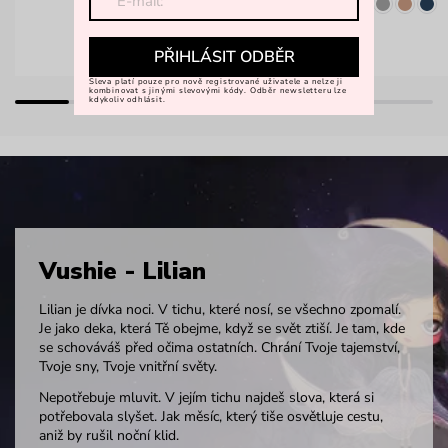
PŘIHLÁSIT ODBĚR
Sleva platí pouze pro nově registrované uživatele a nelze ji
kombinovat s jinými slevovými kódy. Odběr newsletteru lze
kdykoliv odhlásit.
Vushie - Lilian
Lilian je dívka noci. V tichu, které nosí, se všechno zpomalí.
Je jako deka, která Tě obejme, když se svět ztiší. Je tam, kde
se schováváš před očima ostatních. Chrání Tvoje tajemství,
Tvoje sny, Tvoje vnitřní světy.
Nepotřebuje mluvit. V jejím tichu najdeš slova, která si
potřebovala slyšet. Jak měsíc, který tiše osvětluje cestu,
aniž by rušil noční klid.