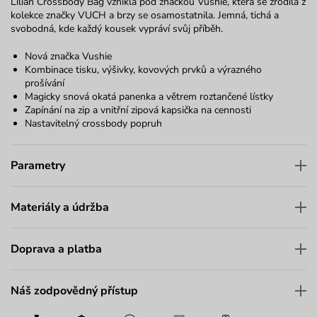
Lilian Crossbody Bag vznikla pod značkou Vushie, která se zrodila z
kolekce značky VUCH a brzy se osamostatnila. Jemná, tichá a
svobodná, kde každý kousek vypráví svůj příběh.
Nová značka Vushie
Kombinace tisku, výšivky, kovových prvků a výrazného
prošívání
Magicky snová okatá panenka a větrem roztančené lístky
Zapínání na zip a vnitřní zipová kapsička na cennosti
Nastavitelný crossbody popruh
Parametry
Materiály a údržba
Doprava a platba
Náš zodpovědný přístup