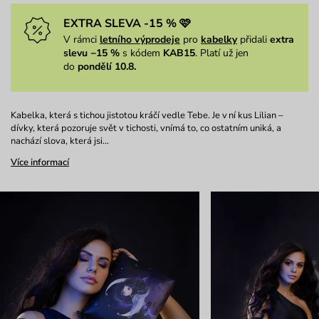
EXTRA SLEVA -15 % 🩷
V rámci
letního výprodeje
pro
kabelky
přidali
extra
slevu −15 %
s kódem
KAB15
. Platí už jen
do
pondělí 10.8.
Kabelka, která s tichou jistotou kráčí vedle Tebe. Je v ní kus Lilian –
dívky, která pozoruje svět v tichosti, vnímá to, co ostatním uniká, a
nachází slova, která jsi…
Více informací