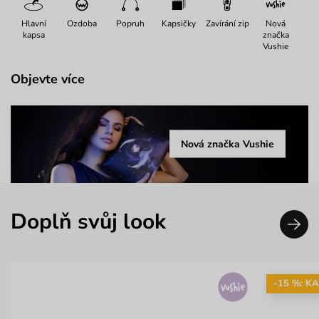
Hlavní
Ozdoba
Popruh
Kapsičky
Zavírání zip
Nová
kapsa
značka
Vushie
Objevte více
Nová značka Vushie
Doplň svůj look
-15 %: K