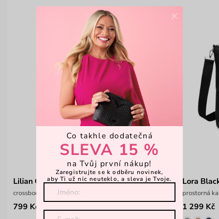
×
Co takhle dodatečná
SLEVA 15 %
na Tvůj první nákup!
Zaregistrujte se k odběru novinek,
aby Ti už nic neuteklo, a sleva je Tvoje.
Lilian Crossbody Wallet
Lora Blac
crossbody peněženka Vushie
prostorná ka
799 Kč
1 299 Kč