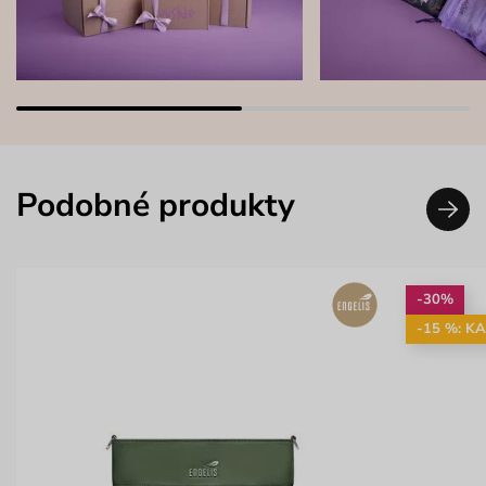
Podobné produkty
-30%
-15 %: K