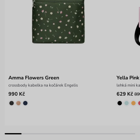
Amma Flowers Green
Yella Pink
crossbody kabelka na kočárek Engelis
lehká mini k
990 Kč
629 Kč
89