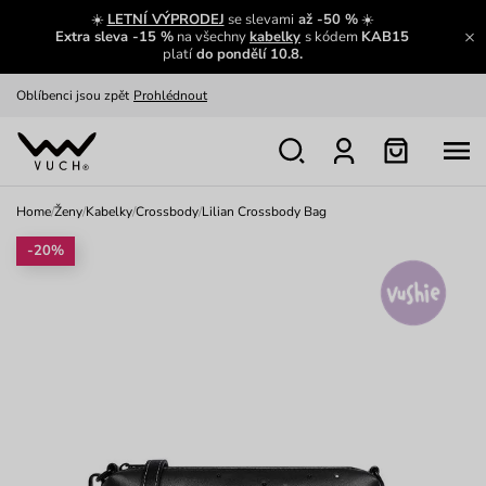
Výměna a vrácení zdarma
Zobrazit
☀️
LETNÍ VÝPRODEJ
se slevami
až -50 %
☀️
Extra sleva -15 %
na všechny
kabelky
s kódem
KAB15
platí
do pondělí 10.8.
Oblíbenci jsou zpět
Prohlédnout
Nech se inspirovat
Ukázat
Home
/
Ženy
/
Kabelky
/
Crossbody
/
Lilian Crossbody Bag
-20%