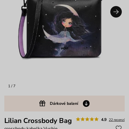
1
/ 7
Dárkové balení
Lilian Crossbody Bag
4.9
22 recenzí
crossbody kabelka Vushie