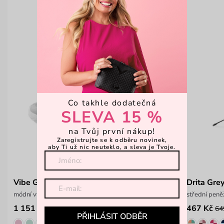
Co takhle dodatečná
SLEVA 15 %
na Tvůj první nákup!
Zaregistrujte se k odběru novinek,
aby Ti už nic neuteklo, a sleva je Tvoje.
Vibe Grey
Drita Gre
módní vycházková obuv
střední peně
1 151 Kč
467 Kč
1 599 Kč
64
PŘIHLÁSIT ODBĚR