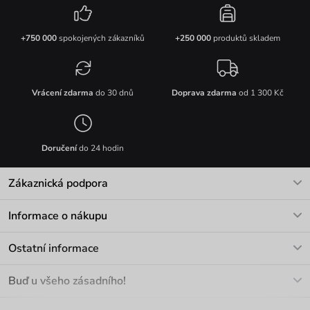
+750 000
spokojených zákazníků
+250 000
produktů skladem
Vrácení zdarma
do 30 dnů
Doprava zdarma
od 1 300 Kč
Doručení
do 24 hodin
Zákaznická podpora
V pracovních dnech Po-Pá: 8-17h
Informace o nákupu
info@vuch.cz
Kontakt
Ostatní informace
+420 466 566 493
Doprava a platba
O nás
Buď u všeho zásadního!
Materiály a údržba
Kariéra
Nejčastější dotazy
Novinky
Slevy
Akce