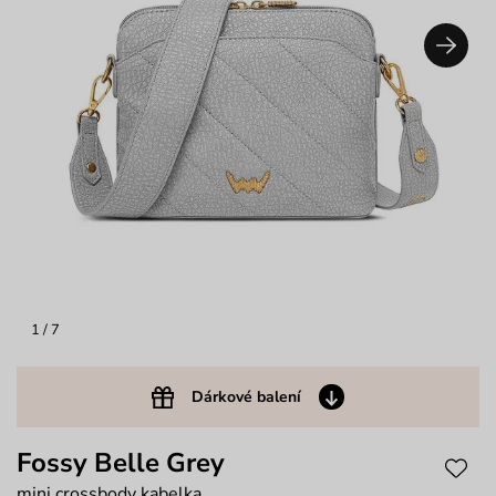
1
/ 7
Dárkové balení
Fossy Belle Grey
mini crossbody kabelka