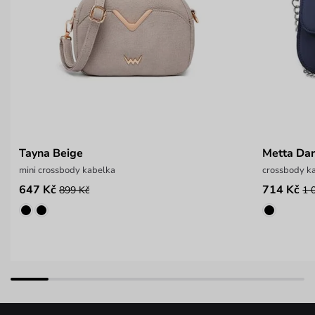
Tayna Beige
Metta Dar
mini crossbody kabelka
crossbody ka
647 Kč
714 Kč
899 Kč
1 