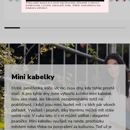
Sleva platí pouze pro nově registrované uživatele a nelze ji
kombinovat s jinými slevovými kódy. Odběr newsletteru lze
kdykoliv odhlásit.
Mini kabelky
Mobil, peněženka, klíče, víc nic. Jsou dny, kdy tohle prostě
stačí. A pro tyhle dny jsme vytvořili kolekci mini kabelek.
Jsou sice malé, ale šikovné, nezapomínáme totiž na
praktičnost. I když jsou mini, budeš mít i v těch pár věcech
pořádek. Využiješ i popruh, díky kterému můžeš mít stále
volné ruce. V cuku letu si z ní můžeš udělat i elegantní
psaníčko. Mini kabelku využiješ na rande, procházku
městem nebo třeba na povyražení za kulturou. Teď už je