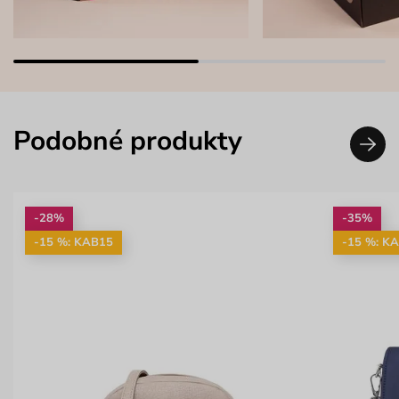
Podobné produkty
-28%
-35%
-15 %: KAB15
-15 %: K