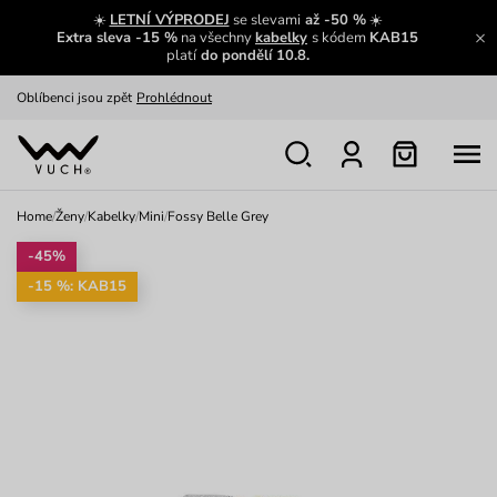
Výměna a vrácení zdarma
Zobrazit
☀️
LETNÍ VÝPRODEJ
se slevami
až -50 %
☀️
Extra sleva -15 %
na všechny
kabelky
s kódem
KAB15
Oblíbenci jsou zpět
Prohlédnout
platí
do pondělí 10.8.
Nech se inspirovat
Ukázat
Home
/
Ženy
/
Kabelky
/
Mini
/
Fossy Belle Grey
-45%
-15 %: KAB15