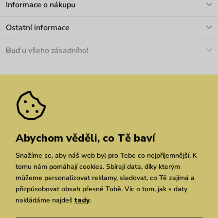
Informace o nákupu
info@vuch.cz
Kontakt
Ostatní informace
+420 466 566 493
Doprava a platba
O nás
Buď u všeho zásadního!
Materiály a údržba
Kariéra
Nejčastější dotazy
Novinky
Slevy
Akce
Velkoobchod
Vrácení a reklamace
We Care
Odebírat
Pozáruční opravy
Dárkové poukazy
Zásady ochrany osobních údajů
zde
Vuchlook
Prodejny
Praha
Brno
Chrudim
Abychom věděli, co Tě baví
Snažíme se, aby náš web byl pro Tebe co nejpříjemnější. K
tomu nám pomáhají cookies. Sbírají data, díky kterým
můžeme personalizovat reklamy, sledovat, co Tě zajímá a
přizpůsobovat obsah přesně Tobě. Víc o tom, jak s daty
nakládáme najdeš
tady
.
Copyright © 2026 Vuch s.r.o. Všechna práva vyhrazena. Technicky zajišťuje
Simplia.cz