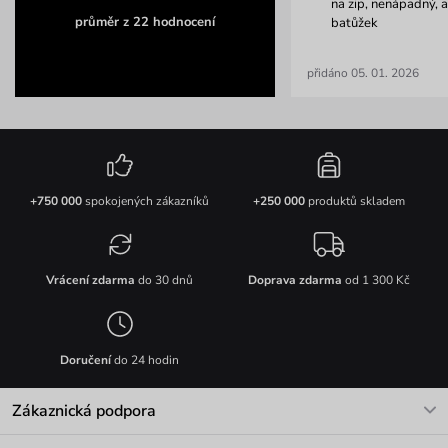
na zip, nenápadný, 
průměr z 22 hodnocení
batůžek
přidáno 05. 01. 2026
+750 000
spokojených zákazníků
+250 000
produktů skladem
Vrácení zdarma
do 30 dnů
Doprava zdarma
od 1 300 Kč
Doručení
do 24 hodin
Zákaznická podpora
V pracovních dnech Po-Pá: 8-17h