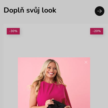
Doplň svůj look
-30%
-20%
×