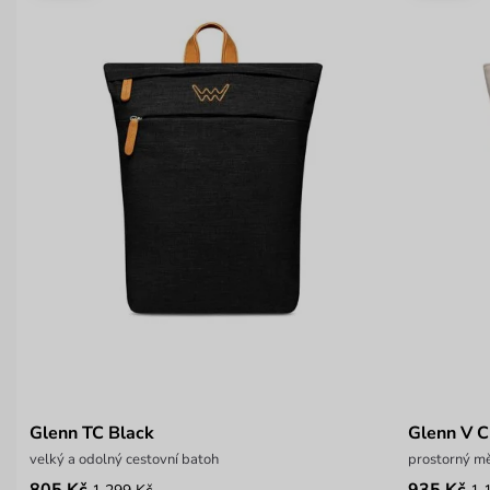
Glenn TC Black
Glenn V 
velký a odolný cestovní batoh
prostorný m
805 Kč
935 Kč