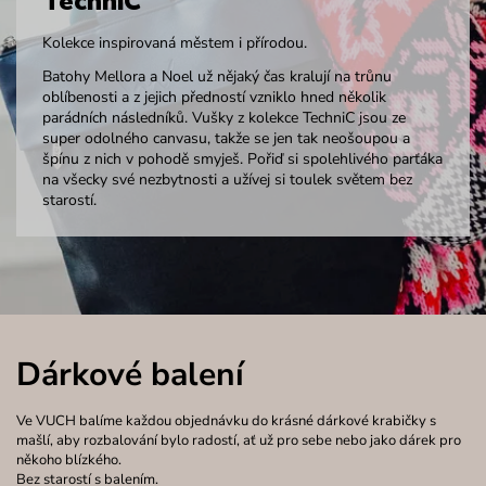
TechniC
Kolekce inspirovaná městem i přírodou.
Batohy Mellora a Noel už nějaký čas kralují na trůnu
oblíbenosti a z jejich předností vzniklo hned několik
parádních následníků. Vušky z kolekce TechniC jsou ze
super odolného canvasu, takže se jen tak neošoupou a
špínu z nich v pohodě smyješ. Pořiď si spolehlivého parťáka
na všecky své nezbytnosti a užívej si toulek světem bez
starostí.
Dárkové balení
Ve VUCH balíme každou objednávku do krásné dárkové krabičky s
mašlí, aby rozbalování bylo radostí, ať už pro sebe nebo jako dárek pro
někoho blízkého.
Bez starostí s balením.