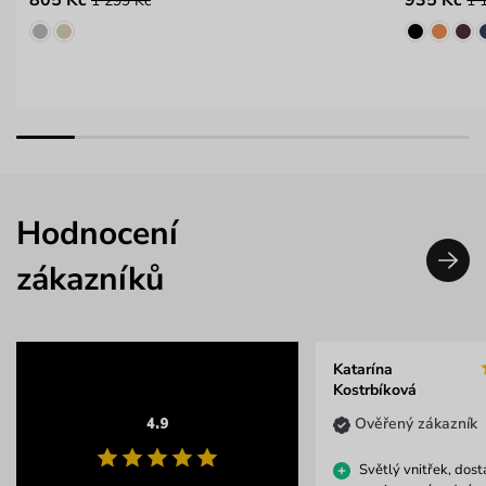
1 299 Kč
1 
Hodnocení
zákazníků
Katarína
Kostrbíková
Ověřený zákazník
4.9
Světlý vnitřek, dos