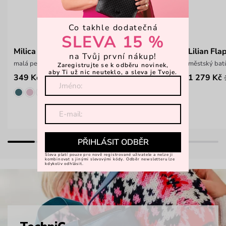
Co takhle dodatečná
SLEVA 15 %
Milica
Lilian Fl
na Tvůj první nákup!
malá peněženka z hladkého materiálu
městský bat
Zaregistrujte se k odběru novinek,
aby Ti už nic neuteklo, a sleva je Tvoje.
349 Kč
1 279 Kč
499 Kč
PŘIHLÁSIT ODBĚR
Sleva platí pouze pro nově registrované uživatele a nelze ji
kombinovat s jinými slevovými kódy. Odběr newsletteru lze
kdykoliv odhlásit.