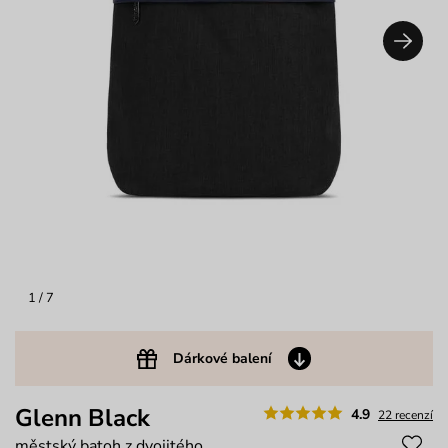
1
/ 7
Dárkové balení
Glenn Black
4.9
22 recenzí
městský batoh z dvojitého