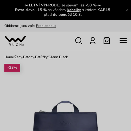
Zajímavosti ze světa Vuch:
Přečíst
☀️
LETNÍ VÝPRODEJ
se slevami
až -50 %
☀️
Extra sleva -15 %
na všechny
kabelky
s kódem
KAB15
Výměna a vrácení zdarma
Zobrazit
platí
do pondělí 10.8.
Oblíbenci jsou zpět
Prohlédnout
Nech se inspirovat
Ukázat
Home
/
Ženy
/
Batohy
/
Batůžky
/
Glenn Black
-33%