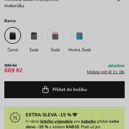
materiálu
Barvy:
Černá
Šedá
Šedá
Modrá, Šedá
999 Kč
skladem
669 Kč
Můžete mít již 11. 08.
Přidat do košíku
EXTRA SLEVA -15 % 🩷
V rámci
letního výprodeje
pro
kabelky
přidali
extra
slevu −15 %
s kódem
KAB15
. Platí už jen