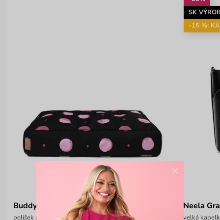
SK VÝRO
-15 %: K
×
Buddys Dotty Black
Neela Gra
pelíšek pro psa
velká kabelk