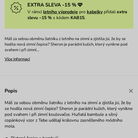
EXTRA SLEVA -15 % 🩷
V rámci
letního výprodeje
pro
kabelky
přidali
extra
slevu −15 %
s kódem
KAB15
.
Máš za sebou obměnu šatníku z letního na zimní a zjistila jsi, že by se
hodila nová zimní čepice? Sheron je parádní kulich, který vynikne pod
svahem i při zimní…
Více informací
Popis
Máš za sebou obměnu šatníku z letního na zimní a zjistila jsi, že by
se hodila nová zimní čepice? Sheron je parádní kulich, který vynikne
pod svahem i při zimní koulovačce. Huňatá bambule a silný
copánkový vzor z Tebe udělají královnu zasněženého módního
mola.