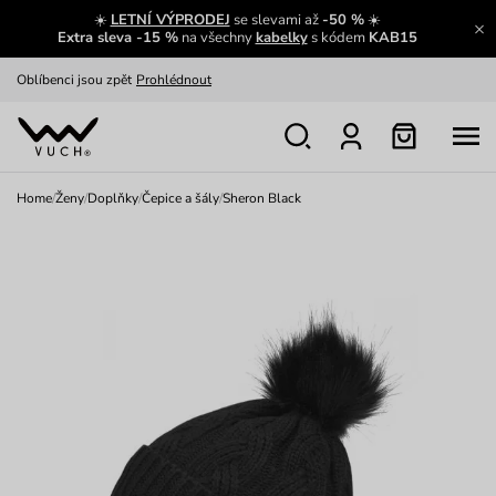
☀️
LETNÍ VÝPRODEJ
se slevami až
-50 %
☀️
Výměna a vrácení zdarma
Zobrazit
Extra sleva -15 %
na všechny
kabelky
s kódem
KAB15
Oblíbenci jsou zpět
Prohlédnout
Nech se inspirovat
Ukázat
Home
/
Ženy
/
Doplňky
/
Čepice a šály
/
Sheron Black