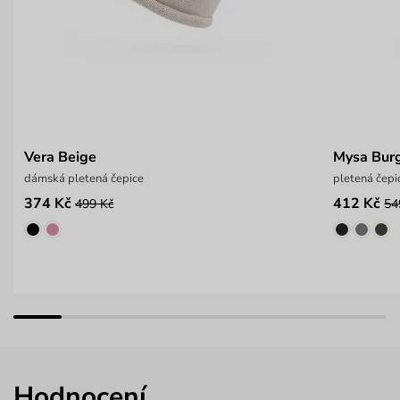
Vera Beige
Mysa Bur
dámská pletená čepice
pletená čep
374 Kč
412 Kč
499 Kč
54
Hodnocení