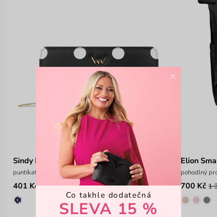
×
Sindy Black
Elion Sma
puntíkatá peněženka na zip
pohodlný pr
401 Kč
700 Kč
599 Kč
1 
Co takhle dodatečná
SLEVA 15 %