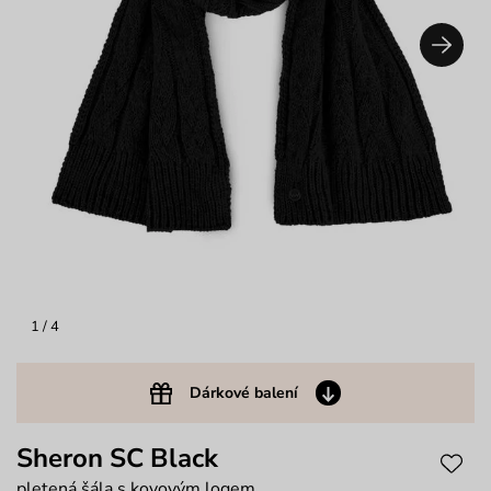
1
/ 4
Dárkové balení
Sheron SC Black
pletená šála s kovovým logem