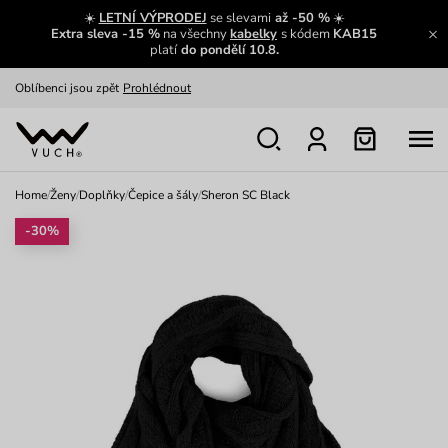
Zajímavosti ze světa Vuch:
Přečíst
☀️
LETNÍ VÝPRODEJ
se slevami
až -50 %
☀️
Extra sleva -15 %
na všechny
kabelky
s kódem
KAB15
Výměna a vrácení zdarma
Zobrazit
platí
do pondělí 10.8.
Oblíbenci jsou zpět
Prohlédnout
Nech se inspirovat
Ukázat
Home
/
Ženy
/
Doplňky
/
Čepice a šály
/
Sheron SC Black
-30%