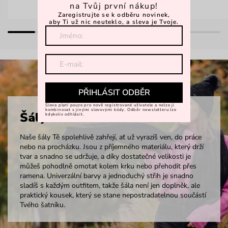
na Tvůj první nákup!
Zaregistrujte se k odběru novinek,
aby Ti už nic neuteklo, a sleva je Tvoje.
PŘIHLÁSIT ODBĚR
Sleva platí pouze pro nově registrované uživatele a nelze ji
kombinovat s jinými slevovými kódy. Odběr newsletteru lze
Šály
kdykoliv odhlásit.
Naše šály Tě spolehlivě zahřejí, ať už vyrazíš ven, do práce
nebo na procházku. Jsou z příjemného materiálu, který drží
tvar a snadno se udržuje, a díky dostatečné velikosti je
můžeš pohodlně omotat kolem krku nebo přehodit přes
ramena. Univerzální barvy a jednoduchý střih je snadno
sladíš s každým outfitem, takže šála není jen doplněk, ale
praktický kousek, který se stane nepostradatelnou součástí
Tvého šatníku.