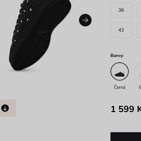
36
42
Barvy:
Černá
1 599 