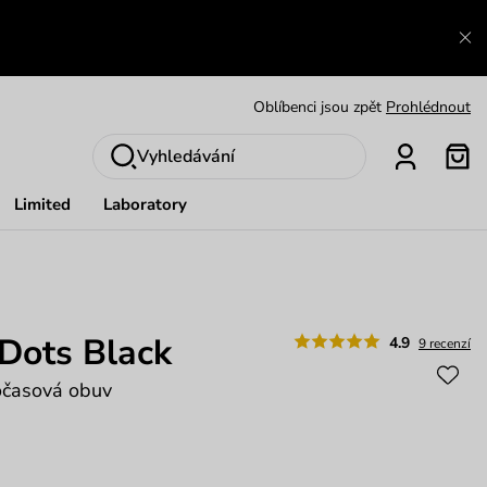
Výměna a vrácení zdarma
Zobrazit
Oblíbenci jsou zpět
Prohlédnout
Nech se inspirovat
Ukázat
Vyhledávání
Limited
Laboratory
Dots Black
4.9
9 recenzí
očasová obuv