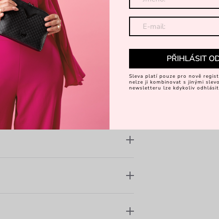
zným bílým puntíkem, bílou patou a
 u off-white modelu (špinavě bílá),
malismus a hravost v jednom – Lucky
PŘIHLÁSIT O
Sleva platí pouze pro nově regist
nelze ji kombinovat s jinými sle
newsletteru lze kdykoliv odhlásit
lodenním nošení
rnou