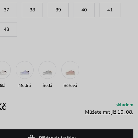
37
38
39
40
41
43
Bílá
Modrá
Šedá
Béžová
Kč
skladem
Můžete mít již 10. 08.