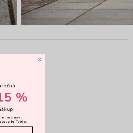
×
atečná
15 %
nákup!
ěru novinek,
sleva je Tvoje.