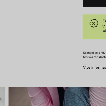
E
V 
k
Seznam se s novo
teniska teď dost
Více informac