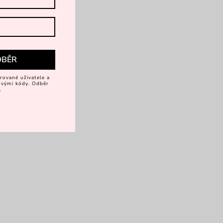
DBĚR
rované uživatele a
vovými kódy. Odběr
.