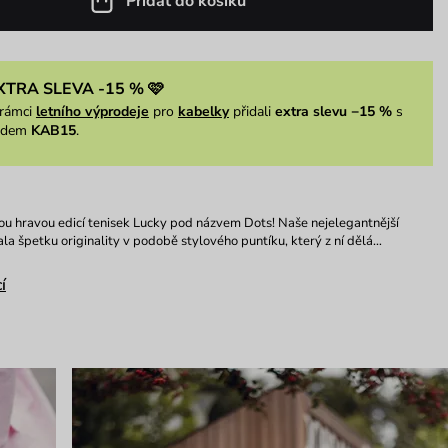
Přidat do košíku
XTRA SLEVA -15 % 🩷
rámci
letního výprodeje
pro
kabelky
přidali
extra slevu −15 %
s
ódem
KAB15
.
u hravou edicí tenisek Lucky pod názvem Dots! Naše nejelegantnější
ala špetku originality v podobě stylového puntíku, který z ní dělá…
í