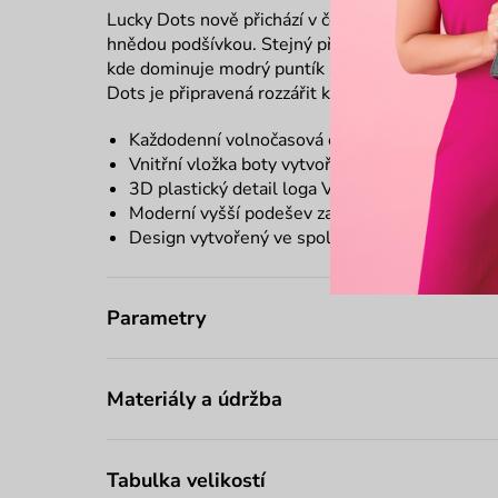
Lucky Dots nově přichází v černé variantě s výra
hnědou podšívkou. Stejný příjemný detail najdeš i
kde dominuje modrý puntík s modrou patou. Mini
Dots je připravená rozzářit každý Tvůj krok!
Každodenní volnočasová obuv
Vnitřní vložka boty vytvořena pomocí AI
3D plastický detail loga Vuch
Moderní vyšší podešev zajistí pohodlí i při ce
Design vytvořený ve spolupráci s
Martinem B
Parametry
Materiály a údržba
Tabulka velikostí