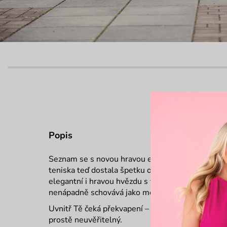
Popis
Seznam se s novou hravou edicí tenisek Lucky p
teniska teď dostala špetku originality v podobě st
elegantní i hravou hvězdu s vlastním charakter
nenápadně schovává jako módní kamufláž, takže čis
Uvnitř Tě čeká překvapení – vnitřní vložku navrhl
prostě neuvěřitelný.