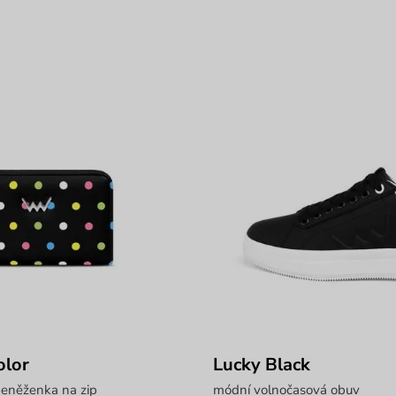
olor
Lucky Black
peněženka na zip
módní volnočasová obuv