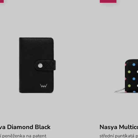
va Diamond Black
Nasya Multic
í peněženka na patent
střední puntíkatá 