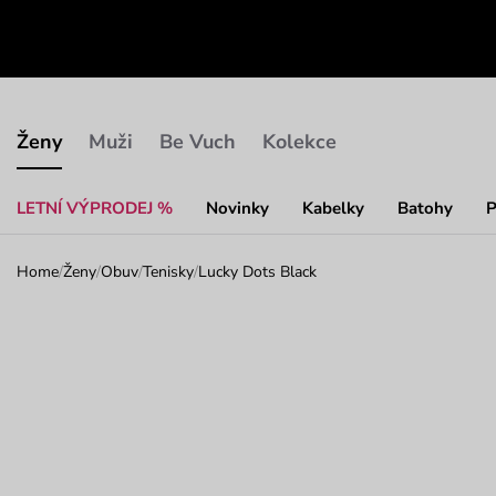
Ženy
Muži
Be Vuch
Kolekce
LETNÍ VÝPRODEJ %
Novinky
Kabelky
Batohy
P
Home
/
Ženy
/
Obuv
/
Tenisky
/
Lucky Dots Black