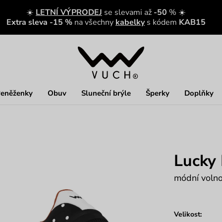
☀️
LETNÍ VÝPRODEJ
se slevami až
-50
% ☀️
Extra sleva -15 %
na všechny
kabelky
s kódem
KAB15
eněženky
Obuv
Sluneční brýle
Šperky
Doplňky
Lucky 
módní voln
Velikost: