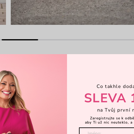
Co takhle dod
SLEVA 
od názvem Dots! Naše nejelegantnější
ylového puntíku, který z ní dělá
em. 3D logo VUCH se v designu
na Tvůj první 
tý styl zůstává stále v hlavní roli.
Zaregistrujte se k odb
a umělá inteligence a komfort v ní je
aby Ti už nic neuteklo, a 