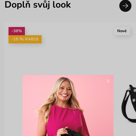
Doplň svůj look
-38%
Nové
-15 %: KAB15
×