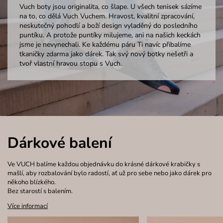
Vuch boty jsou originalita, co šlape. U všech tenisek sázíme
na to, co dělá Vuch Vuchem. Hravost, kvalitní zpracování,
neskutečný pohodlí a boží design vyladěný do posledního
puntíku. A protože puntíky milujeme, ani na našich keckách
jsme je nevynechali. Ke každému páru Ti navíc přibalíme
tkaničky zdarma jako dárek. Tak svý nový botky nešetři a
tvoř vlastní hravou stopu s Vuch.
Dárkové balení
Ve VUCH balíme každou objednávku do krásné dárkové krabičky s
mašlí, aby rozbalování bylo radostí, ať už pro sebe nebo jako dárek pro
někoho blízkého.
Bez starostí s balením.
Více informací