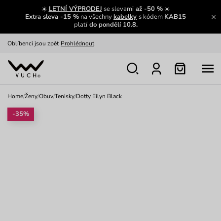
Zajímavosti ze světa Vuch:
Přečíst
☀️
LETNÍ VÝPRODEJ
se slevami
až -50 %
☀️
Extra sleva -15 %
na všechny
kabelky
s kódem
KAB15
Výměna a vrácení zdarma
Zobrazit
platí
do pondělí 10.8.
Oblíbenci jsou zpět
Prohlédnout
Nech se inspirovat
Ukázat
Home
/
Ženy
/
Obuv
/
Tenisky
/
Dotty Eilyn Black
-35%