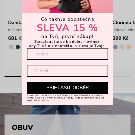
Co takhle dodatečná
Danita Safi Black
Clorinda 
SLEVA 15 %
mini crossbody kabelka
látková ledv
na Tvůj první nákup!
681 Kč
899 Kč
1 099 Kč
Zaregistrujte se k odběru novinek,
aby Ti už nic neuteklo, a sleva je Tvoje.
PŘIHLÁSIT ODBĚR
Sleva platí pouze pro nově registrované uživatele a nelze ji
kombinovat s jinými slevovými kódy. Odběr newsletteru lze
kdykoliv odhlásit.
OBUV