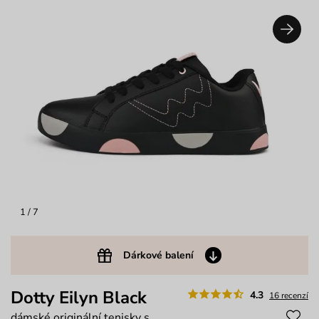
1
/ 7
Dárkové balení
Dotty Eilyn Black
4.3
16 recenzí
dámské originální tenisky s