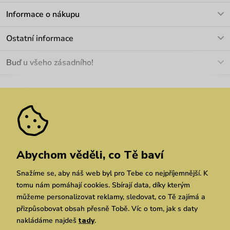
V pracovních dnech Po-Pá: 8-17h
Informace o nákupu
info@vuch.cz
Kontakt
Ostatní informace
+420 466 566 493
Doprava a platba
O nás
Buď u všeho zásadního!
Materiály a údržba
Kariéra
Nejčastější dotazy
Novinky
Slevy
Akce
Velkoobchod
Vrácení a reklamace
We Care
Odebírat
Pozáruční opravy
Dárkové poukazy
Zásady ochrany osobních údajů
zde
Vuchlook
Prodejny
Praha
Brno
Chrudim
Abychom věděli, co Tě baví
Snažíme se, aby náš web byl pro Tebe co nejpříjemnější. K
tomu nám pomáhají cookies. Sbírají data, díky kterým
můžeme personalizovat reklamy, sledovat, co Tě zajímá a
přizpůsobovat obsah přesně Tobě. Víc o tom, jak s daty
nakládáme najdeš
tady
.
Copyright © 2026 Vuch s.r.o. Všechna práva vyhrazena. Technicky zajišťuje