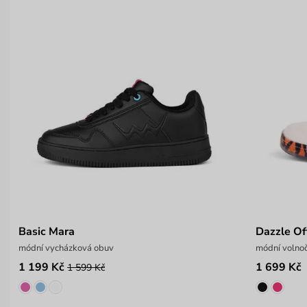
Basic Mara
Dazzle Of
módní vycházková obuv
módní volno
1 199 Kč
1 699 Kč
1 599 Kč