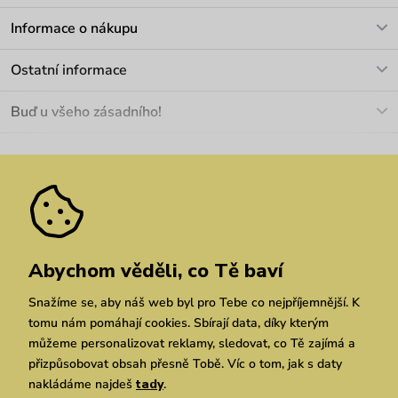
V pracovních dnech Po-Pá: 8-17h
Informace o nákupu
info@vuch.cz
Kontakt
Ostatní informace
+420 466 566 493
Doprava a platba
O nás
Buď u všeho zásadního!
Materiály a údržba
Kariéra
Nejčastější dotazy
Novinky
Slevy
Akce
Velkoobchod
Vrácení a reklamace
We Care
Odebírat
Pozáruční opravy
Dárkové poukazy
Zásady ochrany osobních údajů
zde
Vuchlook
Prodejny
Praha
Brno
Chrudim
Abychom věděli, co Tě baví
Snažíme se, aby náš web byl pro Tebe co nejpříjemnější. K
tomu nám pomáhají cookies. Sbírají data, díky kterým
můžeme personalizovat reklamy, sledovat, co Tě zajímá a
přizpůsobovat obsah přesně Tobě. Víc o tom, jak s daty
nakládáme najdeš
tady
.