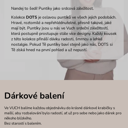
Nandej to šedi! Puntíky jako srdcová záležitost.
Kolekce
DOTS
je oslavou puntíků ve všech jejich podobách.
Hravé, roztomilé a nepřehlédnutelné, přesně takové, jaké
mají být. Puntíky jsou u nás ve Vuch srdeční záležitostí,
která postupně prostupuje stále více designy. Každý kousek
z této kolekce přináší dávku radosti, šmrncu a lehké
nostalgie. Pokud Tě puntíky baví stejně jako nás, DOTS si
Tě získá hned na první pohled a už nepustí.
Dárkové balení
Ve VUCH balíme každou objednávku do krásné dárkové krabičky s
mašlí, aby rozbalování bylo radostí, ať už pro sebe nebo jako dárek pro
někoho blízkého.
Bez starostí s balením.