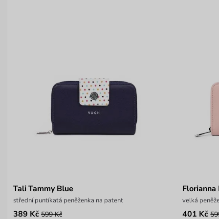
Tali Tammy Blue
Florianna
střední puntíkatá peněženka na patent
velká peněže
389 Kč
401 Kč
599 Kč
59