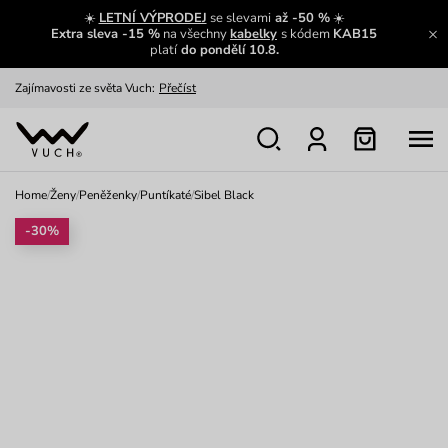
☀️
LETNÍ VÝPRODEJ
se slevami
až -50 %
☀️
Extra sleva -15 %
na všechny
kabelky
s kódem
KAB15
Zajímavosti ze světa Vuch:
Přečíst
platí
do pondělí 10.8.
Výměna a vrácení zdarma
Zobrazit
Oblíbenci jsou zpět
Prohlédnout
Nech se inspirovat
Ukázat
Home
/
Ženy
/
Peněženky
/
Puntíkaté
/
Sibel Black
-30%