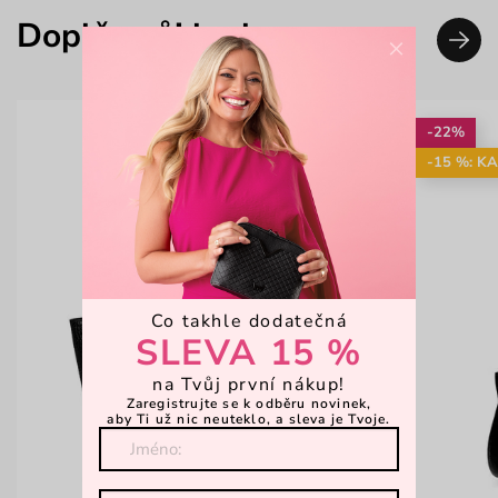
Doplň svůj look
×
-22%
-15 %: K
Co takhle dodatečná
SLEVA 15 %
na Tvůj první nákup!
Zaregistrujte se k odběru novinek,
aby Ti už nic neuteklo, a sleva je Tvoje.