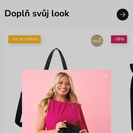
Doplň svůj look
-15 %: KAB15
-35%
×