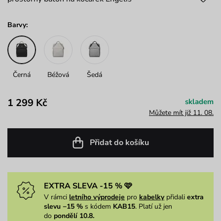
Barvy:
Černá
Béžová
Šedá
1 299 Kč
skladem
Můžete mít již 11. 08.
Přidat do košíku
EXTRA SLEVA -15 % 🩷
V rámci
letního výprodeje
pro
kabelky
přidali
extra
slevu −15 %
s kódem
KAB15
. Platí už jen
do
pondělí 10.8.