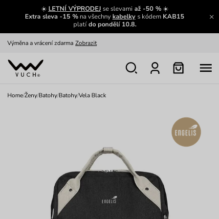
☀️
LETNÍ VÝPRODEJ
se slevami
až -50 %
☀️
Extra sleva -15 %
na všechny
kabelky
s kódem
KAB15
Zajímavosti ze světa Vuch:
Přečíst
platí
do pondělí 10.8.
Výměna a vrácení zdarma
Zobrazit
Oblíbenci jsou zpět
Prohlédnout
Nech se inspirovat
Ukázat
Home
/
Ženy
/
Batohy
/
Batohy
/
Vela Black