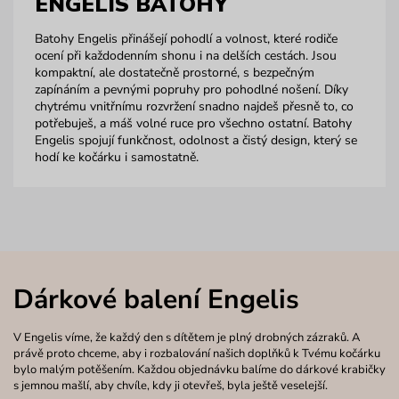
ENGELIS BATOHY
Batohy Engelis přinášejí pohodlí a volnost, které rodiče
ocení při každodenním shonu i na delších cestách. Jsou
kompaktní, ale dostatečně prostorné, s bezpečným
zapínáním a pevnými popruhy pro pohodlné nošení. Díky
chytrému vnitřnímu rozvržení snadno najdeš přesně to, co
potřebuješ, a máš volné ruce pro všechno ostatní. Batohy
Engelis spojují funkčnost, odolnost a čistý design, který se
hodí ke kočárku i samostatně.
Dárkové balení Engelis
V Engelis víme, že každý den s dítětem je plný drobných zázraků. A
právě proto chceme, aby i rozbalování našich doplňků k Tvému kočárku
bylo malým potěšením. Každou objednávku balíme do dárkové krabičky
s jemnou mašlí, aby chvíle, kdy ji otevřeš, byla ještě veselejší.