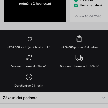
průměr z 2 hodnocení
Hezky zabalená
přidáno 16. 04. 2026
+750 000
spokojených zákazníků
+250 000
produktů skladem
Vrácení zdarma
do 30 dnů
Doprava zdarma
od 1 300 Kč
Doručení
do 24 hodin
Zákaznická podpora
V pracovních dnech Po-Pá: 8-17h