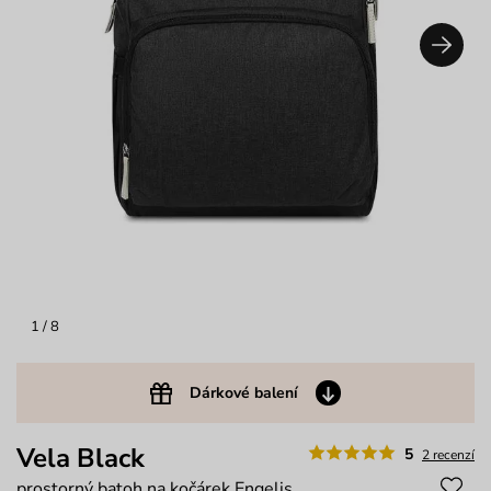
1
/ 8
Dárkové balení
Vela Black
5
2 recenzí
prostorný batoh na kočárek Engelis