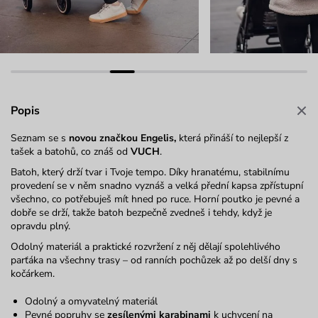
Popis
Seznam se s
novou značkou Engelis,
která přináší to nejlepší z
tašek a batohů, co znáš od
VUCH
.
Batoh, který drží tvar i Tvoje tempo. Díky hranatému, stabilnímu
provedení se v něm snadno vyznáš a velká přední kapsa zpřístupní
všechno, co potřebuješ mít hned po ruce. Horní poutko je pevné a
dobře se drží, takže batoh bezpečně zvedneš i tehdy, když je
opravdu plný.
Odolný materiál a praktické rozvržení z něj dělají spolehlivého
parťáka na všechny trasy – od ranních pochůzek až po delší dny s
kočárkem.
Odolný a omyvatelný materiál
Pevné popruhy se
zesílenými karabinami
k uchycení na