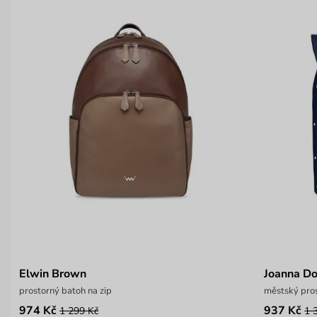
Elwin Brown
Joanna Do
prostorný batoh na zip
městský pros
974 Kč
937 Kč
1 299 Kč
1 