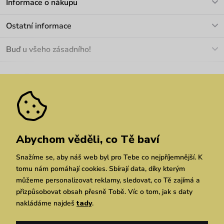
Informace o nákupu
info@vuch.cz
Kontakt
Ostatní informace
+420 466 566 493
Doprava a platba
O nás
Buď u všeho zásadního!
Materiály a údržba
Kariéra
Nejčastější dotazy
Novinky
Slevy
Akce
Velkoobchod
Vrácení a reklamace
We Care
Odebírat
Pozáruční opravy
Dárkové poukazy
Zásady ochrany osobních údajů
zde
Vuchlook
Prodejny
Praha
Brno
Chrudim
Abychom věděli, co Tě baví
Snažíme se, aby náš web byl pro Tebe co nejpříjemnější. K
tomu nám pomáhají cookies. Sbírají data, díky kterým
můžeme personalizovat reklamy, sledovat, co Tě zajímá a
přizpůsobovat obsah přesně Tobě. Víc o tom, jak s daty
nakládáme najdeš
tady
.
Copyright © 2026 Vuch s.r.o. Všechna práva vyhrazena. Technicky zajišťuje
Simplia.cz