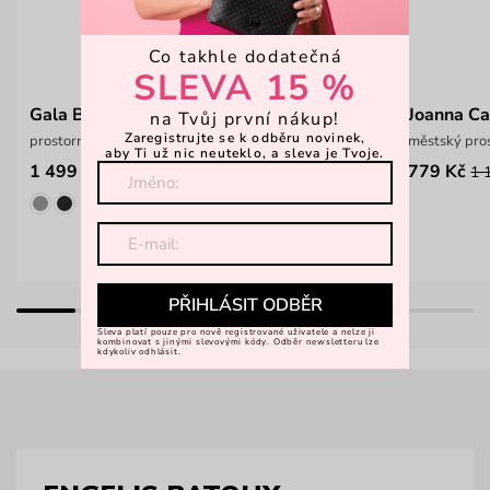
Co takhle dodatečná
SLEVA 15 %
Gala Black
Joanna Ca
na Tvůj první nákup!
Zaregistrujte se k odběru novinek,
prostorná kabelka na kočárek Engelis
městský pros
aby Ti už nic neuteklo, a sleva je Tvoje.
1 499 Kč
779 Kč
1 
PŘIHLÁSIT ODBĚR
Sleva platí pouze pro nově registrované uživatele a nelze ji
kombinovat s jinými slevovými kódy. Odběr newsletteru lze
kdykoliv odhlásit.