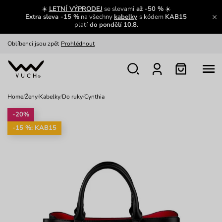
Výměna a vrácení zdarma
Zobrazit
☀️
LETNÍ VÝPRODEJ
se slevami
až -50 %
☀️
Extra sleva -15 %
na všechny
kabelky
s kódem
KAB15
Oblíbenci jsou zpět
Prohlédnout
platí
do pondělí 10.8.
Nech se inspirovat
Ukázat
Home
/
Ženy
/
Kabelky
/
Do ruky
/
Cynthia
-20%
-15 %: KAB15