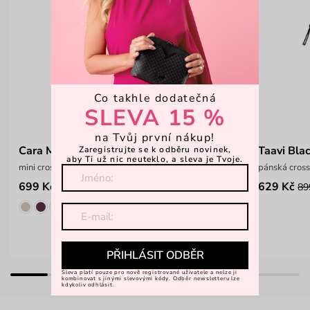
Co takhle dodatečná
SLEVA 15 %
na Tvůj první nákup!
Cara Mini Black
Taavi Bla
Zaregistrujte se k odběru novinek,
aby Ti už nic neuteklo, a sleva je Tvoje.
mini crossbody kabelka
pánská cros
699 Kč
629 Kč
999 Kč
89
PŘIHLÁSIT ODBĚR
Sleva platí pouze pro nově registrované uživatele a nelze ji
kombinovat s jinými slevovými kódy. Odběr newsletteru lze
kdykoliv odhlásit.