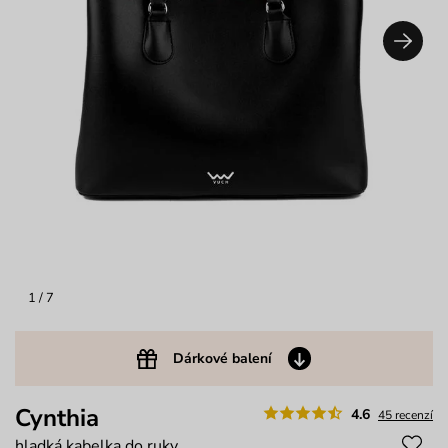
1
/ 7
Dárkové balení
Cynthia
4.6
45 recenzí
hladká kabelka do ruky