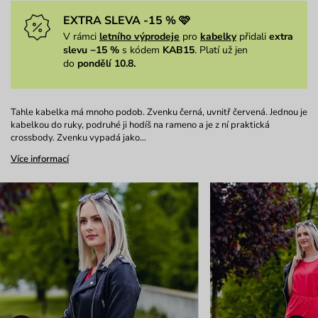
EXTRA SLEVA -15 % 🩷
V rámci
letního výprodeje
pro
kabelky
přidali
extra
slevu −15 %
s kódem
KAB15
. Platí už jen
do
pondělí 10.8.
Tahle kabelka má mnoho podob. Zvenku černá, uvnitř červená. Jednou je
kabelkou do ruky, podruhé ji hodíš na rameno a je z ní praktická
crossbody. Zvenku vypadá jako…
Více informací