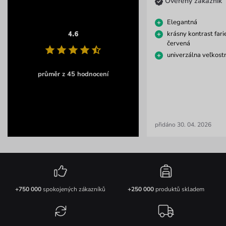
Ověřený zákazník
Elegantná
krásny kontrast farie
4.6
červená
univerzálna veľkost
průměr z 45 hodnocení
přidáno 30. 04. 2026
+750 000
spokojených zákazníků
+250 000
produktů skladem