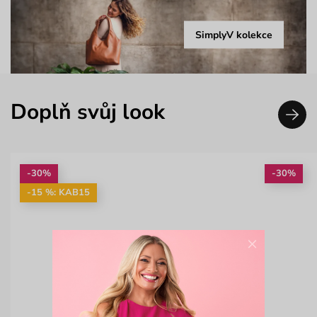
SimplyV kolekce
Doplň svůj look
-30%
-30%
-15 %: KAB15
×