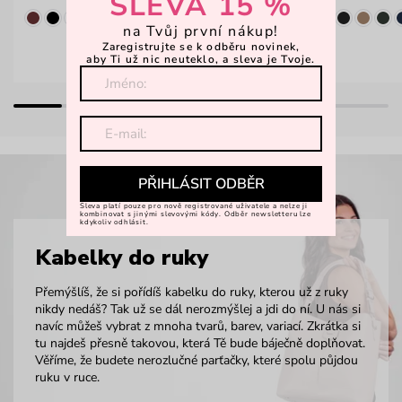
SLEVA 15 %
na Tvůj první nákup!
Zaregistrujte se k odběru novinek,
aby Ti už nic neuteklo, a sleva je Tvoje.
PŘIHLÁSIT ODBĚR
Sleva platí pouze pro nově registrované uživatele a nelze ji
kombinovat s jinými slevovými kódy. Odběr newsletteru lze
kdykoliv odhlásit.
Kabelky do ruky
Přemýšlíš, že si pořídíš kabelku do ruky, kterou už z ruky
nikdy nedáš? Tak už se dál nerozmýšlej a jdi do ní. U nás si
navíc můžeš vybrat z mnoha tvarů, barev, variací. Zkrátka si
tu najdeš přesně takovou, která Tě bude báječně doplňovat.
Věříme, že budete nerozlučné parťačky, které spolu půjdou
ruku v ruce.