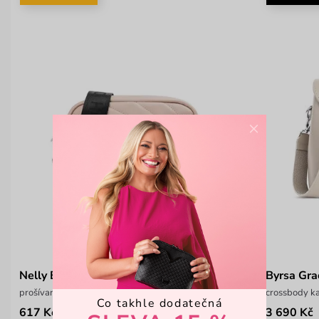
×
Nelly Beige
Byrsa Gra
prošívaná crossbody kabelka
crossbody ka
Co takhle dodatečná
617 Kč
3 690 Kč
949 Kč