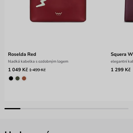
Roselda Red
Squera W
hladká kabelka s ozdobným logem
elegantní ka
1 049 Kč
1 299 Kč
1 499 Kč