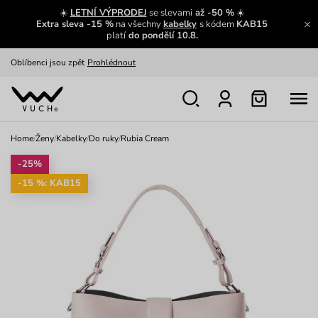
Zajímavosti ze světa Vuch:
Přečíst
☀️
LETNÍ VÝPRODEJ
se slevami
až -50 %
☀️
Extra sleva -15 %
na všechny
kabelky
s kódem
KAB15
Výměna a vrácení zdarma
Zobrazit
platí
do pondělí 10.8.
Oblíbenci jsou zpět
Prohlédnout
Nech se inspirovat
Ukázat
Home
/
Ženy
/
Kabelky
/
Do ruky
/
Rubia Cream
-25%
-15 %: KAB15