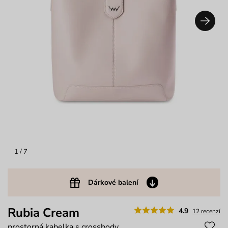
1
/ 7
Dárkové balení
Rubia Cream
4.9
12 recenzí
prostorná kabelka s crossbody