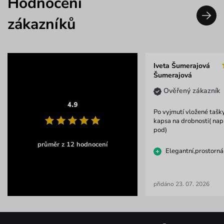
Hodnocení
zákazníků
Iveta Šumerajová
Šumerajová
Ověřený zákazník
4.9
Po vyjmutí vložené tašky
kapsa na drobnosti( např
pod)
průměr z 12 hodnocení
Elegantní,prostorná
přidáno 23. 07. 2026