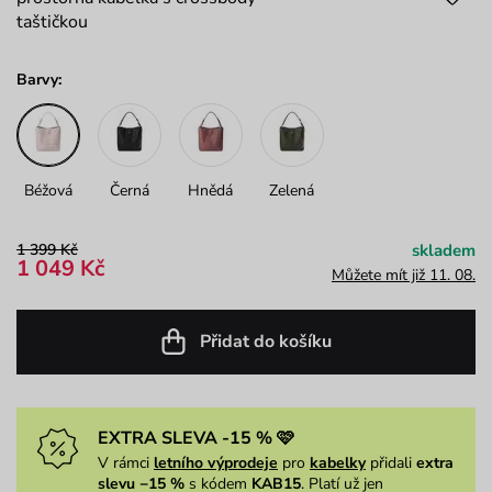
taštičkou
Barvy:
Béžová
Černá
Hnědá
Zelená
1 399 Kč
skladem
1 049 Kč
Můžete mít již 11. 08.
Přidat do košíku
EXTRA SLEVA -15 % 🩷
V rámci
letního výprodeje
pro
kabelky
přidali
extra
slevu −15 %
s kódem
KAB15
. Platí už jen