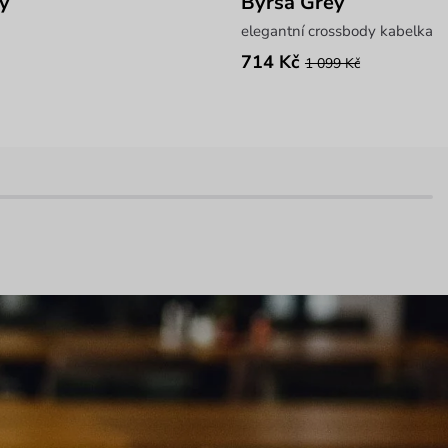
y
Byrsa Grey
elegantní crossbody kabelka
714 Kč
1 099 Kč