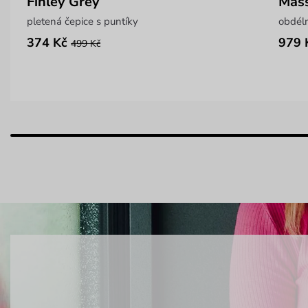
Finley Grey
Mass
pletená čepice s puntíky
374 Kč
979 
499 Kč