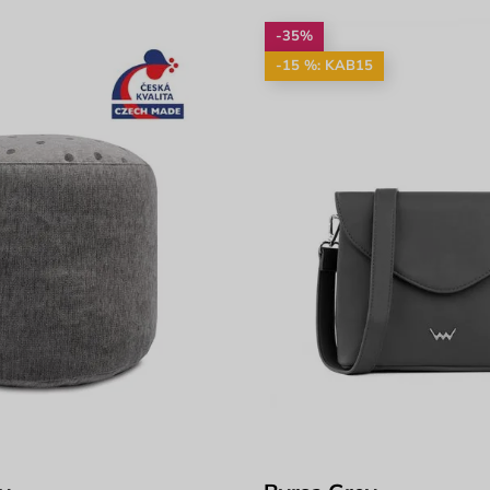
-35%
-15 %: KAB15