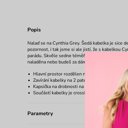
Popis
Nalaď se na Cynthia Grey. Šedá kabelka je sice d
pozornost, i tak jsme si ale jistí, že s kabelkou 
parádu. Skvěle sedne téměř ke všem barvám i ou
naladěna nebo budeš za dámičku.
Hlavní prostor rozdělen na dvě části
Zavírání kabelky na 2 patenty
Kapsička na drobnosti na zip
Součástí kabelky je crossbody popruh
Parametry