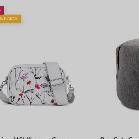
%
%: KAB15