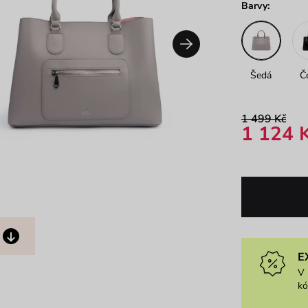
Barvy:
Šedá
Č
1 499 Kč
1 124 
E
V 
k