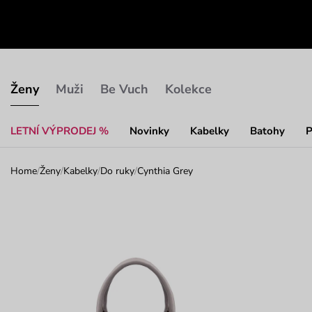
Ženy
Muži
Be Vuch
Kolekce
LETNÍ VÝPRODEJ %
Novinky
Kabelky
Batohy
P
Home
/
Ženy
/
Kabelky
/
Do ruky
/
Cynthia Grey