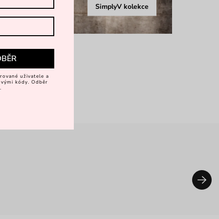
SimplyV kolekce
DBĚR
rované uživatele a
vovými kódy. Odběr
.