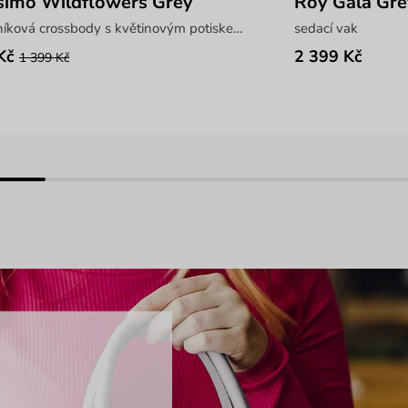
imo Wildflowers Grey
Roy Gala Gre
obdélníková crossbody s květinovým potiskem a výšivkou
sedací vak
Kč
2 399 Kč
1 399 Kč