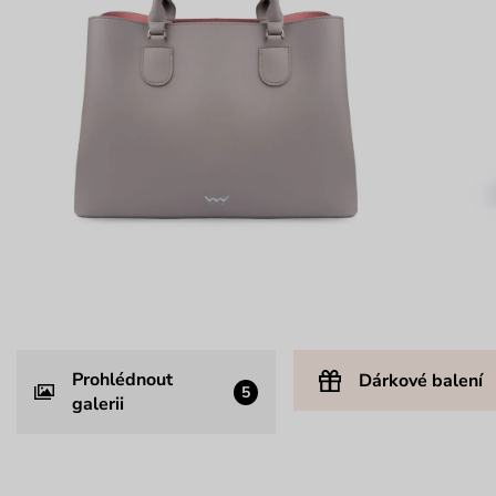
Prohlédnout
Dárkové balení
5
galerii