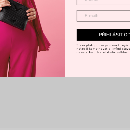
PŘIHLÁSIT O
Sleva platí pouze pro nově regist
nelze ji kombinovat s jinými sle
newsletteru lze kdykoliv odhlásit