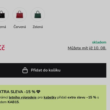
erná
Červená
Zelená
skladem
Kč
Můžete mít již 10. 08.
Přidat do košíku
XTRA SLEVA -15 % 🩷
rámci
letního výprodeje
pro
kabelky
přidali
extra slevu −15 %
s
ódem
KAB15
.