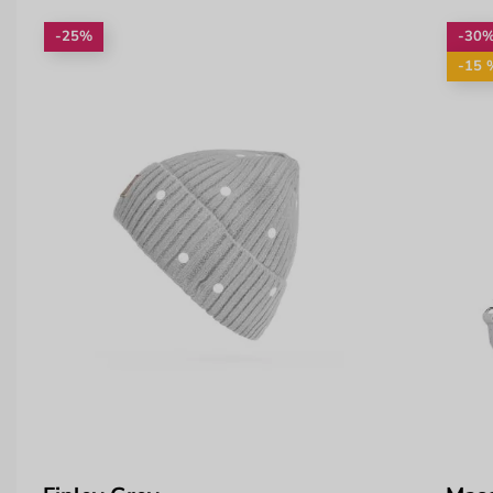
-25%
-30
-15 