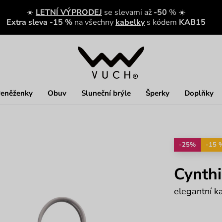
☀️
LETNÍ VÝPRODEJ
se slevami až
-50
% ☀️
Extra sleva -15 %
na všechny
kabelky
s kódem
KAB15
eněženky
Obuv
Sluneční brýle
Šperky
Doplňky
-25%
-15 
Cynthi
elegantní k