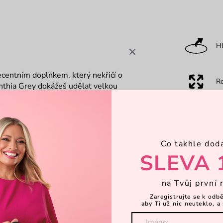
Hl
ecentním doplňkem, který nekřičí o
R
Cynthia Grey dokážeš udělat velkou
tfitům, ať už budeš sportovně
P
Co takhle dod
Ka
SLEVA 
Objevte 
na Tvůj první 
Zaregistrujte se k odb
aby Ti už nic neuteklo, a 