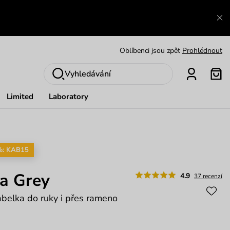
Výměna a vrácení zdarma
Zobrazit
Oblíbenci jsou zpět
Prohlédnout
Nech se inspirovat
Ukázat
Vyhledávání
Limited
Laboratory
%: KAB15
a Grey
4.9
37 recenzí
abelka do ruky i přes rameno