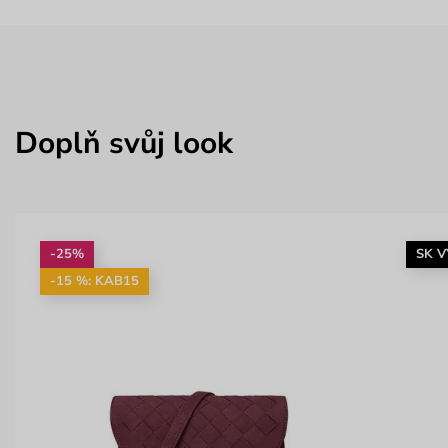
Doplň svůj look
-25%
SK 
-15 %: KAB15