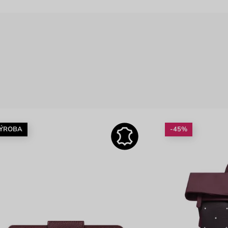
VÝROBA
-45%