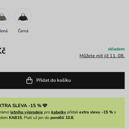
lená
Černá
Kč
skladem
Můžete mít již 11. 08.
Přidat do košíku
XTRA SLEVA -15 % 🩷
rámci
letního výprodeje
pro
kabelky
přidali
extra slevu −15 %
s
ódem
KAB15
. Platí už jen do
pondělí 10.8.