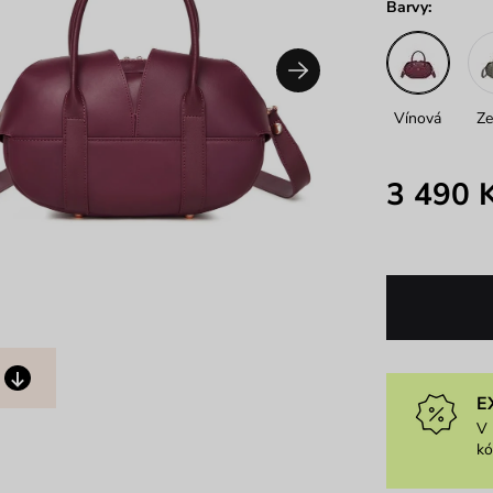
Barvy:
Vínová
Ze
3 490 
E
V 
k