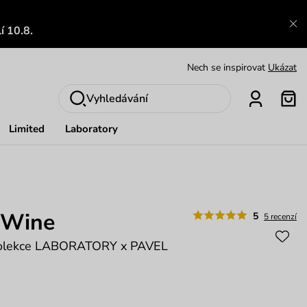
Výměna a vrácení zdarma
Zobrazit
í 10.8.
Oblíbenci jsou zpět
Prohlédnout
Nech se inspirovat
Ukázat
Vyhledávání
Limited
Laboratory
 Wine
5
5 recenzí
kolekce LABORATORY x PAVEL