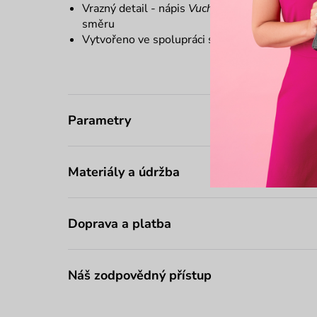
Vrazný detail - nápis
Vuch x Pavel Berky
jako s
směru
Vytvořeno ve spolupráci se slovenským návr
Parametry
Materiály a údržba
Doprava a platba
Náš zodpovědný přístup