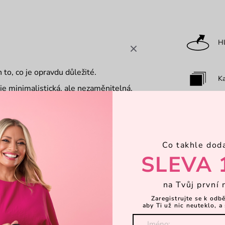
Hl
 to, co je opravdu důležité.
Ka
je minimalistická, ale nezaměnitelná.
let za město. Její design kopíruje
mínající košilový límec jako symbol
Za
rům nabízí překvapivě dost místa na
ené X propojuje značku Vuch s
ň odkazuje na průsečík světů, který
Co takhle dod
Za
SLEVA 
na Tvůj první 
áha a příroda), vínová (výrazná a
Dá
Zaregistrujte se k odb
aby Ti už nic neuteklo, a 
 rukopis návrháře i symbol
K