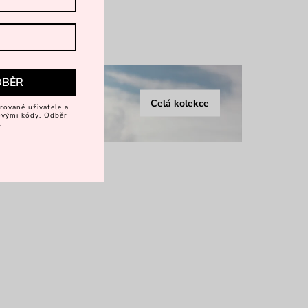
více
DBĚR
Celá kolekce
rované uživatele a
vovými kódy. Odběr
.