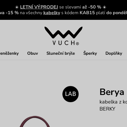
☀️
LETNÍ VÝPRODEJ
se slevami
až -50 %
☀️
eva -15 %
na všechny
kabelky
s kódem
KAB15
platí
do ponděl
eněženky
Obuv
Sluneční brýle
Šperky
Doplňky
Berya
kabelka z 
BERKY