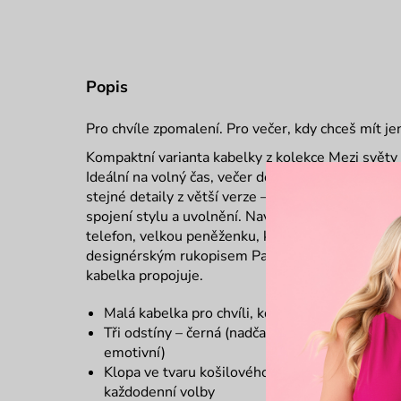
Popis
Pro chvíle zpomalení. Pro večer, kdy chceš mít jen
Kompaktní varianta kabelky z kolekce
Mezi světy
Ideální na volný čas, večer do města nebo tichý vý
stejné detaily z větší verze – opět s klopou připo
spojení stylu a uvolnění. Navzdory menším rozmě
telefon, velkou peněženku, klíče i rtěnku. Vyraž
designérským rukopisem Pavla Berkyho – a zárove
kabelka propojuje.
Malá kabelka pro chvíli, kdy chceš zpomalit
Tři odstíny – černá (nadčasová), zelená (rovnov
emotivní)
Klopa ve tvaru košilového límce jako odkaz na
každodenní volby