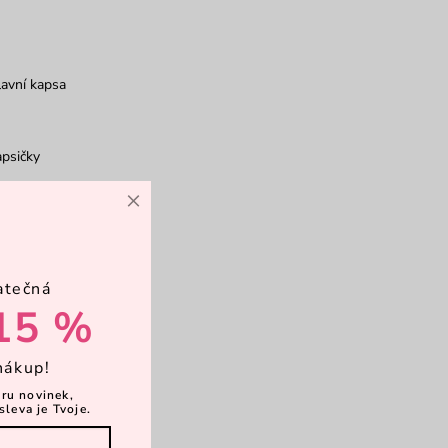
avní kapsa
psičky
×
vírání magnet
atečná
vírání zip
15 %
nákup!
rkové balení
ěru novinek,
sleva je Tvoje.
ůže