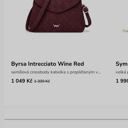
Byrsa Intrecciato Wine Red
Sym
semišová crossbody kabelka s proplétaným vzorem
velká 
1 049 Kč
1 99
1 399 Kč