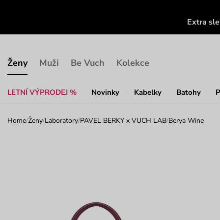
Extra sl
Ženy
Muži
Be Vuch
Kolekce
LETNÍ VÝPRODEJ %
Novinky
Kabelky
Batohy
P
Home
/
Ženy
/
Laboratory
/
PAVEL BERKY x VUCH LAB
/
Berya Wine