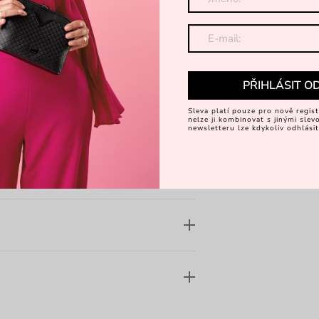
ymbol křižovatky, autenticity a
Objevte 
hářem
Pavlem Berkym
PŘIHLÁSIT O
Sleva platí pouze pro nově regist
nelze ji kombinovat s jinými sle
newsletteru lze kdykoliv odhlásit