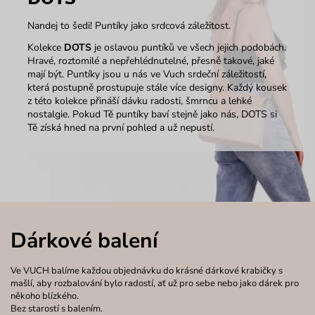
Nandej to šedi! Puntíky jako srdcová záležitost.
Kolekce
DOTS
je oslavou puntíků ve všech jejich podobách.
Hravé, roztomilé a nepřehlédnutelné, přesně takové, jaké
mají být. Puntíky jsou u nás ve Vuch srdeční záležitostí,
která postupně prostupuje stále více designy. Každý kousek
z této kolekce přináší dávku radosti, šmrncu a lehké
nostalgie. Pokud Tě puntíky baví stejně jako nás, DOTS si
Tě získá hned na první pohled a už nepustí.
Dárkové balení
Ve VUCH balíme každou objednávku do krásné dárkové krabičky s
mašlí, aby rozbalování bylo radostí, ať už pro sebe nebo jako dárek pro
někoho blízkého.
Bez starostí s balením.