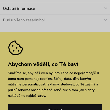
info@vuch.cz
Kontakt
Ostatní informace
+420 466 566 493
Doprava a platba
O nás
Buď u všeho zásadního!
Materiály a údržba
Kariéra
Nejčastější dotazy
Novinky
Slevy
Akce
Velkoobchod
Vrácení a reklamace
We Care
Odebírat
Pozáruční opravy
Dárkové poukazy
Zásady ochrany osobních údajů
zde
Vuchlook
Prodejny
Praha
Brno
Chrudim
Abychom věděli, co Tě baví
Snažíme se, aby náš web byl pro Tebe co nejpříjemnější. K
tomu nám pomáhají cookies. Sbírají data, díky kterým
můžeme personalizovat reklamy, sledovat, co Tě zajímá a
přizpůsobovat obsah přesně Tobě. Víc o tom, jak s daty
nakládáme najdeš
tady
.
Copyright © 2026 Vuch s.r.o. Všechna práva vyhrazena. Technicky zajišťuje
Simplia.cz