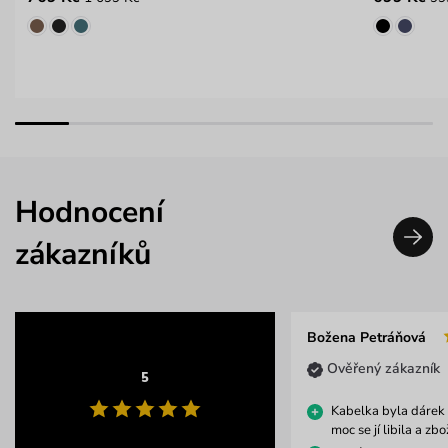
Hodnocení
zákazníků
Božena Petráňová
Ověřený zákazník
5
Kabelka byla dárek 
moc se jí libila a zb