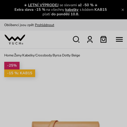
Zajímavosti ze světa Vuch:
Přečíst
☀️
LETNÍ VÝPRODEJ
se slevami
až -50 %
☀️
Extra sleva -15 %
na všechny
kabelky
s kódem
KAB15
Výměna a vrácení zdarma
Zobrazit
platí
do pondělí 10.8.
Oblíbenci jsou zpět
Prohlédnout
Nech se inspirovat
Ukázat
Home
/
Ženy
/
Kabelky
/
Crossbody
/
Byrsa Dotty Beige
-25%
-15 %: KAB15