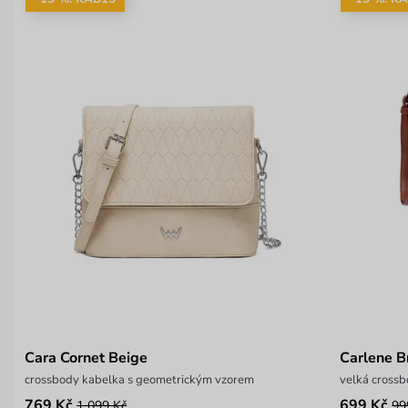
Cara Cornet Beige
Carlene 
crossbody kabelka s geometrickým vzorem
velká crossb
769 Kč
699 Kč
1 099 Kč
99