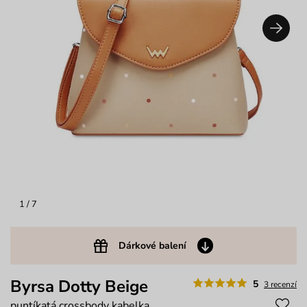
1
/ 7
Dárkové balení
Byrsa Dotty Beige
5
3 recenzí
puntíkatá crossbody kabelka