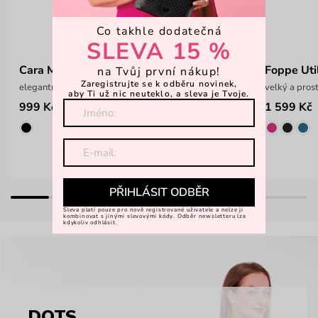
Co takhle dodatečná
SLEVA 15 %
Cara MN Cappucion
Foppe Uti
na Tvůj první nákup!
Zaregistrujte se k odběru novinek,
elegantní crossbody kabelka
velký a pros
aby Ti už nic neuteklo, a sleva je Tvoje.
999 Kč
1 599 Kč
PŘIHLÁSIT ODBĚR
Sleva platí pouze pro nově registrované uživatele a nelze ji
kombinovat s jinými slevovými kódy. Odběr newsletteru lze
kdykoliv odhlásit.
DOTS