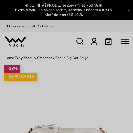
Zajímavosti ze světa Vuch:
Přečíst
☀️
LETNÍ VÝPRODEJ
se slevami
až -50 %
☀️
Extra sleva -15 %
na všechny
kabelky
s kódem
KAB15
Výměna a vrácení zdarma
Zobrazit
platí
do pondělí 10.8.
Oblíbenci jsou zpět
Prohlédnout
Nech se inspirovat
Ukázat
Home
/
Ženy
/
Kabelky
/
Crossbody
/
Coalie Big Dot Beige
-28%
-15 %: KAB15