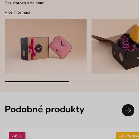
Bez starostí s balením.
Více informací
Podobné produkty
-45%
-15 %: K