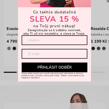
Co takhle dodatečná
SLEVA 15 %
na Tvůj první nákup!
Evasion Grace Beige
Roselda 
Zaregistrujte se k odběru novinek,
aby Ti už nic neuteklo, a sleva je Tvoje.
elegantní batůžek z italské hovězí kůže
kabelka s o
4 790 Kč
1 199 Kč
PŘIHLÁSIT ODBĚR
Sleva platí pouze pro nově registrované uživatele a nelze ji
kombinovat s jinými slevovými kódy. Odběr newsletteru lze
kdykoliv odhlásit.