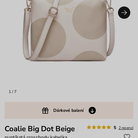
1
/ 7
Dárkové balení
Coalie Big Dot Beige
5
2 recenzí
puntíkatá crossbody kabelka