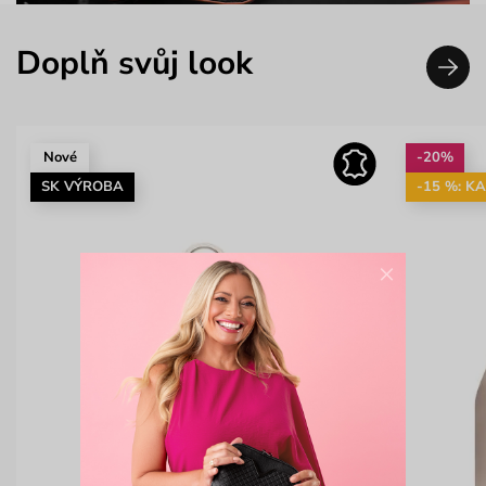
Doplň svůj look
Nové
-20%
SK VÝROBA
-15 %: K
×