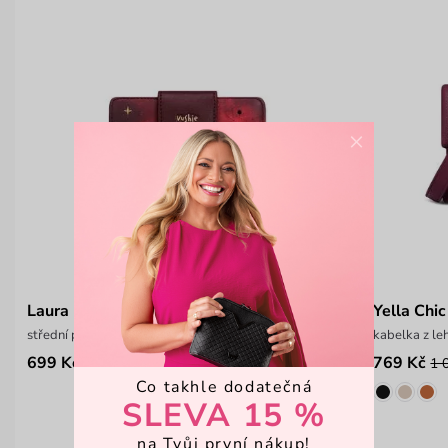
×
Laura Flap Wallet
Yella Chi
střední peněženka na patent Vushie
kabelka z le
699 Kč
769 Kč
1 
Co takhle dodatečná
SLEVA 15 %
na Tvůj první nákup!