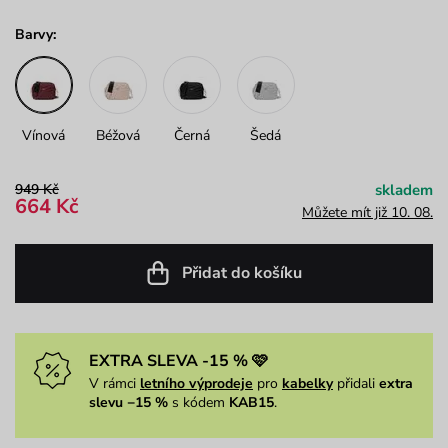
Barvy:
Vínová
Béžová
Černá
Šedá
949 Kč
skladem
664 Kč
Můžete mít již 10. 08.
Přidat do košíku
EXTRA SLEVA -15 % 🩷
V rámci
letního výprodeje
pro
kabelky
přidali
extra
slevu −15 %
s kódem
KAB15
.