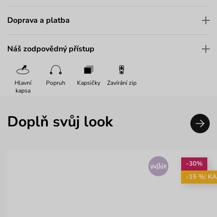
Doprava a platba
Náš zodpovědný přístup
Hlavní
Popruh
Kapsičky
Zavírání zip
kapsa
Doplň svůj look
-30%
-15 %: K