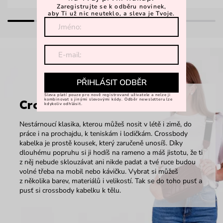
Zaregistrujte se k odběru novinek,
aby Ti už nic neuteklo, a sleva je Tvoje.
PŘIHLÁSIT ODBĚR
Sleva platí pouze pro nově registrované uživatele a nelze ji
kombinovat s jinými slevovými kódy. Odběr newsletteru lze
Crossbody
kdykoliv odhlásit.
Nestárnoucí klasika, kterou můžeš nosit v létě i zimě, do
práce i na prochajdu, k teniskám i lodičkám. Crossbody
kabelka je prostě kousek, který zaručeně unosíš. Díky
dlouhému popruhu si ji hodíš na rameno a máš jistotu, že ti
z něj nebude sklouzávat ani nikde padat a tvé ruce budou
volné třeba na mobil nebo kávičku. Vybrat si můžeš
z několika barev, materiálů i velikostí. Tak se do toho pusť a
pusť si crossbody kabelku k tělu.