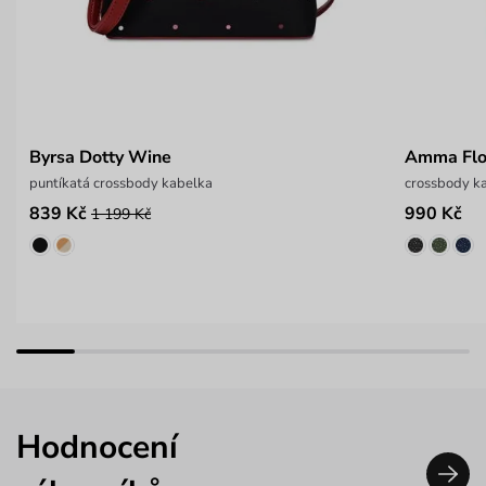
Byrsa Dotty Wine
Amma Flo
puntíkatá crossbody kabelka
crossbody ka
839 Kč
990 Kč
1 199 Kč
Hodnocení