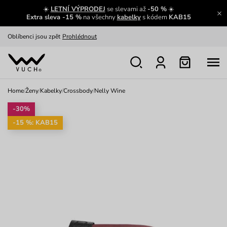
☀️
LETNÍ VÝPRODEJ
se slevami až
-50 %
☀️
Výměna a vrácení zdarma
Zobrazit
Extra sleva -15 %
na všechny
kabelky
s kódem
KAB15
Oblíbenci jsou zpět
Prohlédnout
Nech se inspirovat
Ukázat
Home
/
Ženy
/
Kabelky
/
Crossbody
/
Nelly Wine
-30%
-15 %: KAB15