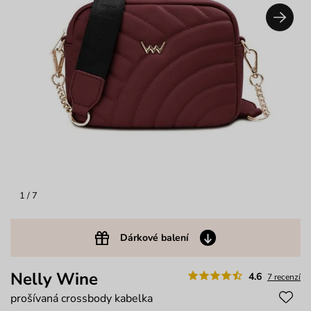
1
/ 7
Dárkové balení
Nelly Wine
4.6
7 recenzí
prošívaná crossbody kabelka