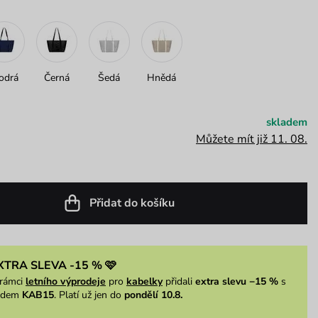
odrá
Černá
Šedá
Hnědá
skladem
Můžete mít již 11. 08.
Přidat do košíku
XTRA SLEVA -15 % 🩷
rámci
letního výprodeje
pro
kabelky
přidali
extra slevu −15 %
s
ódem
KAB15
. Platí už jen do
pondělí 10.8.