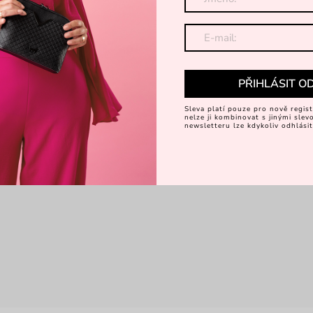
PŘIHLÁSIT O
Sleva platí pouze pro nově regist
nelze ji kombinovat s jinými sle
newsletteru lze kdykoliv odhlásit