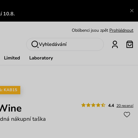
Zajímavosti ze světa Vuch:
Přečíst
í 10.8.
Výměna a vrácení zdarma
Zobrazit
Oblíbenci jsou zpět
Prohlédnout
Nech se inspirovat
Ukázat
Vyhledávání
Limited
Laboratory
%: KAB15
 Wine
4.4
20 recenzí
adná nákupní taška