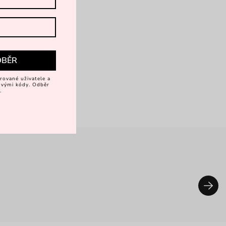
DBĚR
rované uživatele a
vovými kódy. Odběr
.