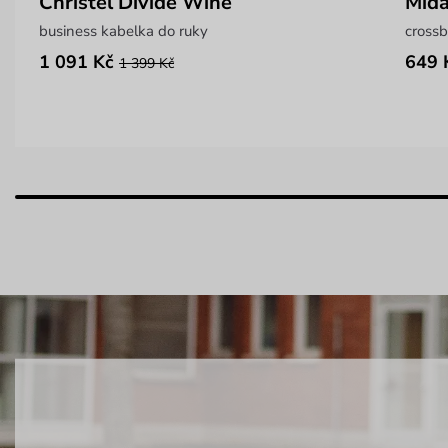
Christel Divide Wine
Mid
business kabelka do ruky
cross
1 091 Kč
649 
1 399 Kč