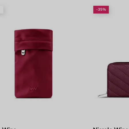
é
-35%