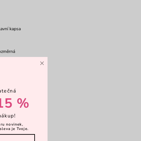
avní kapsa
ozměrná
×
rkové balení
atečná
15 %
nákup!
ěru novinek,
sleva je Tvoje.