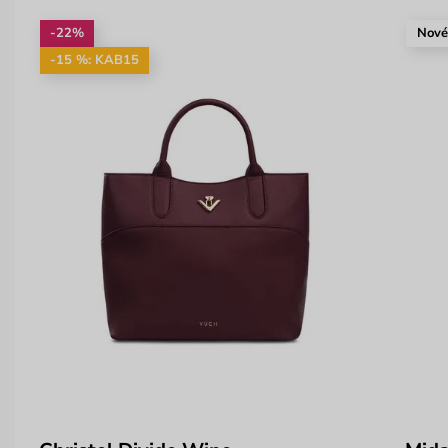
-22%
Nov
-15 %: KAB15