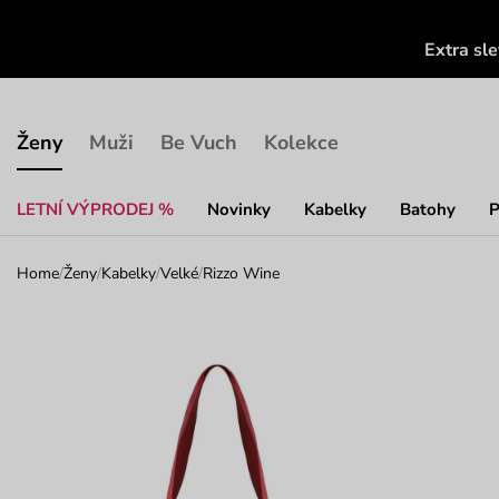
Extra sl
Ženy
Muži
Be Vuch
Kolekce
LETNÍ VÝPRODEJ %
Novinky
Kabelky
Batohy
P
Home
/
Ženy
/
Kabelky
/
Velké
/
Rizzo Wine