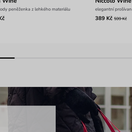
a Wine
Niccolo Wine
body peněženka z lehkého materiálu
elegantní prošíva
Kč
389 Kč
599 Kč