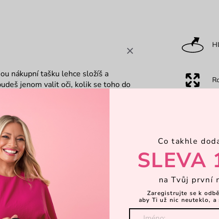
Hl
ou nákupní tašku lehce složíš a
R
budeš jenom valit oči, kolik se toho do
sta zbyde. Za inspiraci patří díky
Dá
a nákupy
Co takhle dod
SLEVA 
na Tvůj první 
Zaregistrujte se k odb
aby Ti už nic neuteklo, a 