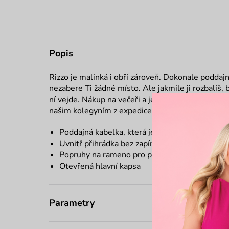
Popis
Rizzo je malinká i obří zároveň. Dokonale poddajn
nezabere Ti žádné místo. Ale jakmile ji rozbalíš, 
ní vejde. Nákup na večeři a ještě ti tam spousta mí
našim kolegyním z expedice. ♥
Poddajná kabelka, která je skladná a ideální n
Uvnitř přihrádka bez zapínání
Popruhy na rameno pro pohodlné nošení
Otevřená hlavní kapsa
Parametry