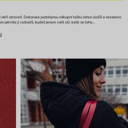
 i obří zároveň. Dokonale poddajnou nákupní tašku lehce složíš a nezabere
le jakmile ji rozbalíš, budeš jenom valit oči, kolik se toho…
í