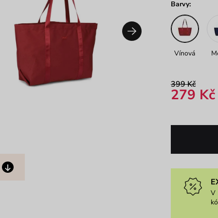
Barvy:
Vínová
M
399 Kč
279 Kč
E
V 
k