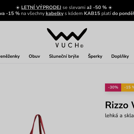
☀️
LETNÍ VÝPRODEJ
se slevami
až -50 %
☀️
eva -15 %
na všechny
kabelky
s kódem
KAB15
platí
do ponděl
eněženky
Obuv
Sluneční brýle
Šperky
Doplňky
-30%
-15 
Rizzo
lehká a skl