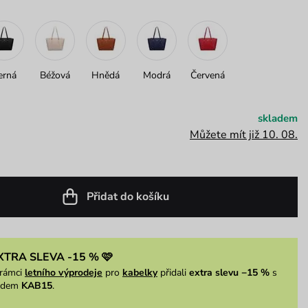
erná
Béžová
Hnědá
Modrá
Červená
skladem
Můžete mít již 10. 08.
Přidat do košíku
XTRA SLEVA -15 % 🩷
rámci
letního výprodeje
pro
kabelky
přidali
extra slevu −15 %
s
ódem
KAB15
.