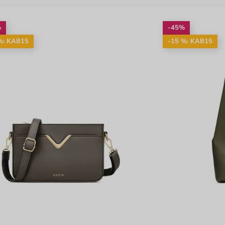
%
-45%
%: KAB15
-15 %: KAB15