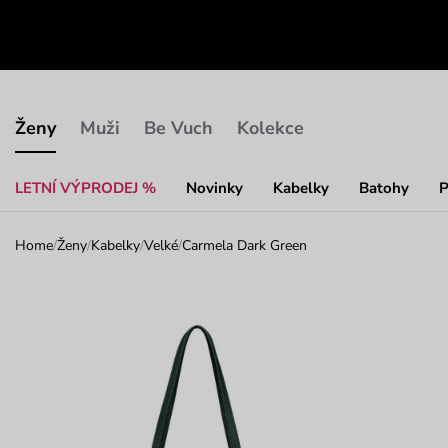
Ženy
Muži
Be Vuch
Kolekce
LETNÍ VÝPRODEJ %
Novinky
Kabelky
Batohy
P
Home
/
Ženy
/
Kabelky
/
Velké
/
Carmela Dark Green