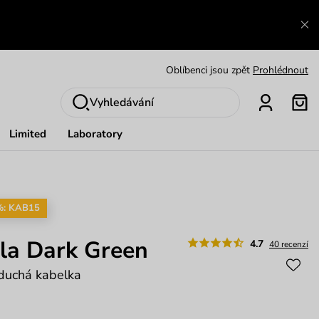
Zajímavosti ze světa Vuch:
Přečíst
Výměna a vrácení zdarma
Zobrazit
Oblíbenci jsou zpět
Prohlédnout
Nech se inspirovat
Ukázat
Vyhledávání
Limited
Laboratory
%: KAB15
la Dark Green
4.7
40 recenzí
duchá kabelka