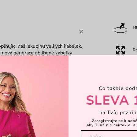
Hl
plňující naši skupinu velkých kabelek.
R
 - nová generace oblíbené kabelky
ro moderní ženu, která hledá
 a praktičtější, vložíš do ní i svoje
Ka
avřeš zipem umístěným nahoře kabelky.
 možná taky, hlavně kvůli ní.
Co takhle dod
Za
SLEVA 
na Tvůj první 
Dá
Zaregistrujte se k odb
aby Ti už nic neuteklo, a 