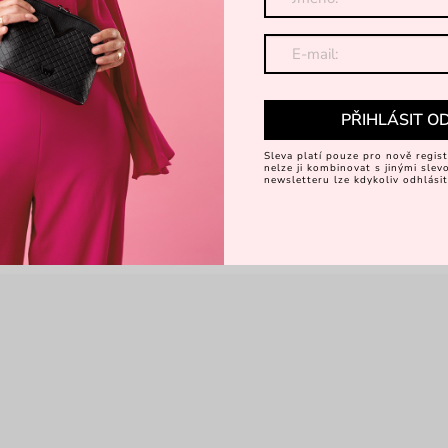
PŘIHLÁSIT O
Sleva platí pouze pro nově regist
nelze ji kombinovat s jinými sle
newsletteru lze kdykoliv odhlásit