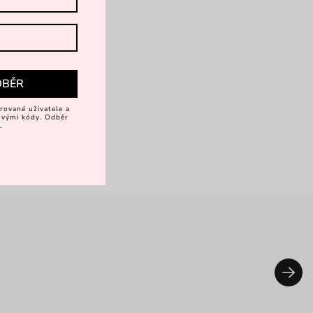
DBĚR
rované uživatele a
vovými kódy. Odběr
.