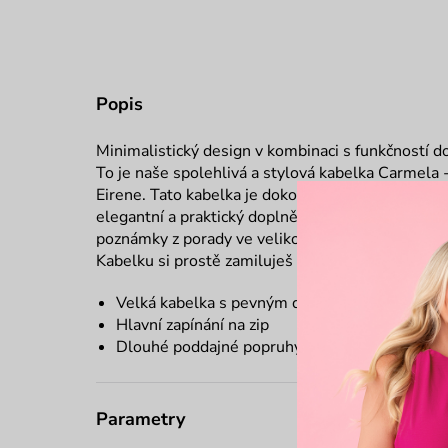
Popis
Minimalistický design v kombinaci s funkčností do
To je naše spolehlivá a stylová kabelka Carmela
Eirene. Tato kabelka je dokonalým společníkem p
elegantní a praktický doplněk. Je ještě prostornější
poznámky z porady ve velikosti A4 a ještě ji uz
Kabelku si prostě zamiluješ a to vstávání do práce
Velká kabelka s pevným dnem
Hlavní zapínání na zip
Dlouhé poddajné popruhy na rameno
Parametry