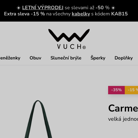
☀️
LETNÍ VÝPRODEJ
se slevami až
-50
% ☀️
Extra sleva -15 %
na všechny
kabelky
s kódem
KAB15
eněženky
Obuv
Sluneční brýle
Šperky
Doplňky
-35%
-15 
Carme
velká jedno