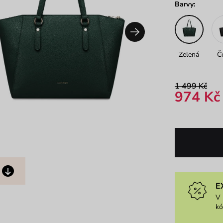
Barvy:
Zelená
Č
1 499 Kč
974 Kč
E
V 
k