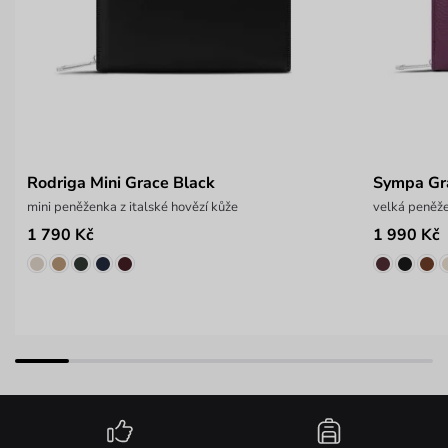
Rodriga Mini Grace Black
Sympa Gr
mini peněženka z italské hovězí kůže
velká peněže
1 790 Kč
1 990 Kč