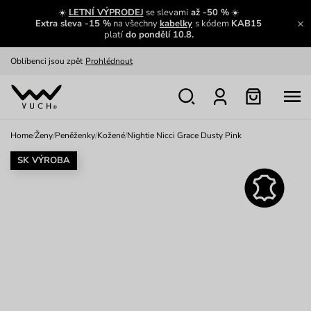
Zajímavosti ze světa Vuch:
Přečíst
☀️
LETNÍ VÝPRODEJ
se slevami
až -50 %
☀️
Extra sleva -15 %
na všechny
kabelky
s kódem
KAB15
Výměna a vrácení zdarma
Zobrazit
platí
do pondělí 10.8.
Oblíbenci jsou zpět
Prohlédnout
Nech se inspirovat
Ukázat
Home
/
Ženy
/
Peněženky
/
Kožené
/
Nightie Nicci Grace Dusty Pink
SK VÝROBA