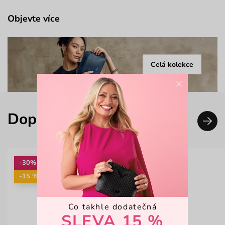
Objevte více
Celá kolekce
×
Doplň svůj look
-30%
-15 %: KAB15
Co takhle dodatečná
SLEVA 15 %