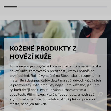
KOŽENÉ PRODUKTY Z
HOVĚZÍ KŮŽE
Tohle nejsou jen obyčejné kousky z kůže. To je výběr italské
hovězí kůže, zpracovaný s precizností, kterou poznáš na
první pohled. Ručně vyráběné na Slovensku, s respektem k
materiálu i designu. Každý detail má svůj důvod, každý steh
je promyšlený. Tyto produkty nejsou pro každého, jsou pro
ty, kteří chtějí nosit kvalitu s váhou, charakterem a
osobitostí. Přijmi luxus, který s Tebou roste, a nech svůj
styl mluvit s nenucenou jistotou. Ať už jdeš do práce, do
města, nebo jen tak ven.