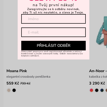
na Tvůj první nákup!
Zaregistrujte se k odběru novinek,
aby Ti už nic neuteklo, a sleva je Tvoje.
PŘIHLÁSIT ODBĚR
Sleva platí pouze pro nově registrované uživatele a nelze ji
kombinovat s jinými slevovými kódy. Odběr newsletteru lze
kdykoliv odhlásit.
Moana Pink
An-Noor -
elegantní crossbody peněženka
kabelka z 
559 Kč
3 290 Kč
799 Kč