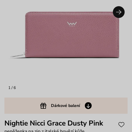
1
/ 6
Dárkové balení
Nightie Nicci Grace Dusty Pink
peněženka na zip z italské hovězí kůže