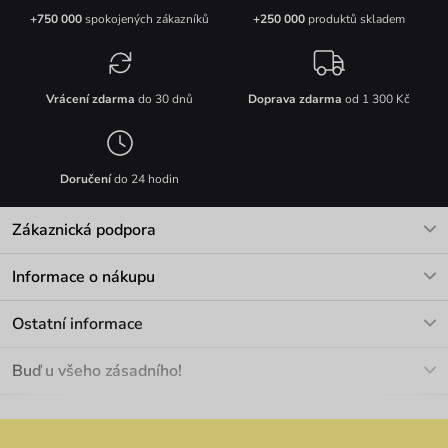
+750 000
spokojených zákazníků
+250 000
produktů skladem
Vrácení zdarma
do 30 dnů
Doprava zdarma
od 1 300 Kč
Doručení
do 24 hodin
Zákaznická podpora
V pracovních dnech Po-Pá: 8-17h
Informace o nákupu
info@vuch.cz
Kontakt
Ostatní informace
+420 466 566 493
Doprava a platba
O nás
Buď u všeho zásadního!
Materiály a údržba
Kariéra
Nejčastější dotazy
Novinky
Slevy
Akce
Velkoobchod
Vrácení a reklamace