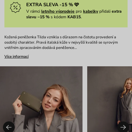
EXTRA SLEVA -15 % 🩷
V rámci
letního výprodeje
pro
kabelky
přidali
extra
slevu −15 %
s kódem
KAB15
.
Kožená peněženka Tilda vznikla s důrazem na čistotu provedení a
osobitý charakter. Pravá italská kůže v nejvyšší kvalitě se syrovým
vnitřním zpracováním dodává peněžence…
Více informací