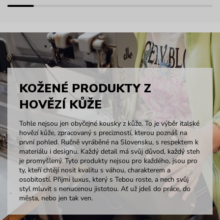
KOŽENÉ PRODUKTY Z
HOVĚZÍ KŮŽE
Tohle nejsou jen obyčejné kousky z kůže. To je výběr italské
hovězí kůže, zpracovaný s precizností, kterou poznáš na
první pohled. Ručně vyráběné na Slovensku, s respektem k
materiálu i designu. Každý detail má svůj důvod, každý steh
je promyšlený. Tyto produkty nejsou pro každého, jsou pro
ty, kteří chtějí nosit kvalitu s váhou, charakterem a
osobitostí. Přijmi luxus, který s Tebou roste, a nech svůj
styl mluvit s nenucenou jistotou. Ať už jdeš do práce, do
města, nebo jen tak ven.