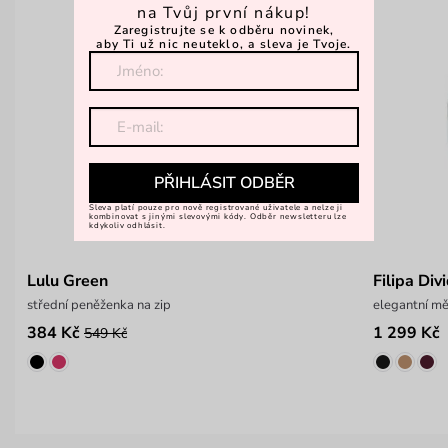
na Tvůj první nákup!
Zaregistrujte se k odběru novinek,
aby Ti už nic neuteklo, a sleva je Tvoje.
PŘIHLÁSIT ODBĚR
Sleva platí pouze pro nově registrované uživatele a nelze ji
kombinovat s jinými slevovými kódy. Odběr newsletteru lze
kdykoliv odhlásit.
Lulu Green
Filipa Div
střední peněženka na zip
elegantní m
384 Kč
1 299 Kč
549 Kč