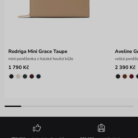
Rodriga Mini Grace Taupe
Aveline G
mini peněženka z italské hovězí kůže
velká peněže
1 790 Kč
2 390 Kč