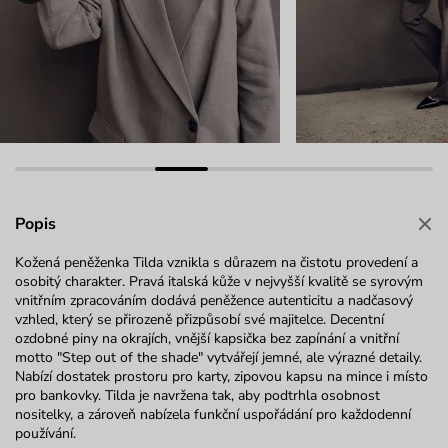
Popis
Kožená peněženka Tilda vznikla s důrazem na čistotu provedení a
osobitý charakter. Pravá italská kůže v nejvyšší kvalitě se syrovým
vnitřním zpracováním dodává peněžence autenticitu a nadčasový
vzhled, který se přirozeně přizpůsobí své majitelce. Decentní
ozdobné piny na okrajích, vnější kapsička bez zapínání a vnitřní
motto "Step out
of
the
shade
" vytvářejí jemné, ale výrazné detaily.
Nabízí dostatek prostoru pro karty, zipovou kapsu na mince i místo
pro bankovky. Tilda je navržena tak, aby podtrhla osobnost
nositelky,
a zároveň nabízela funkční uspořádání pro každodenní
používání.