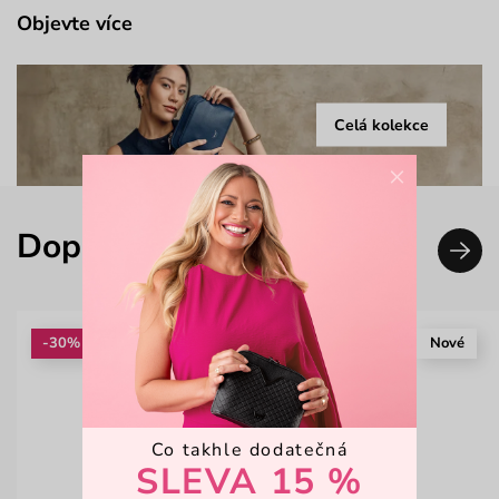
Objevte více
Celá kolekce
×
Doplň svůj look
-30%
Nové
Co takhle dodatečná
SLEVA 15 %