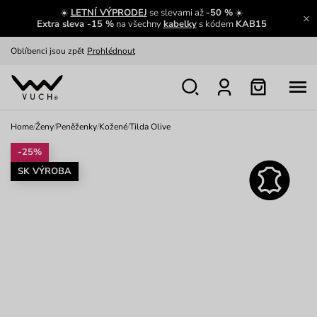
☀️
LETNÍ VÝPRODEJ
se slevami až
-50 %
☀️
Výměna a vrácení zdarma
Zobrazit
Extra sleva -15 %
na všechny
kabelky
s kódem
KAB15
Oblíbenci jsou zpět
Prohlédnout
Nech se inspirovat
Ukázat
Home
/
Ženy
/
Peněženky
/
Kožené
/
Tilda Olive
-25%
SK VÝROBA