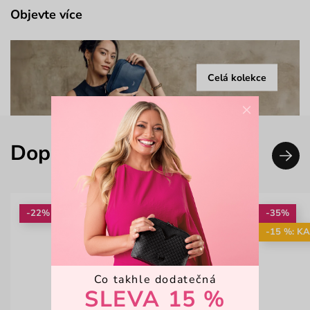
Objevte více
Celá kolekce
×
Doplň svůj look
-22%
-35%
-15 %: K
Co takhle dodatečná
SLEVA 15 %