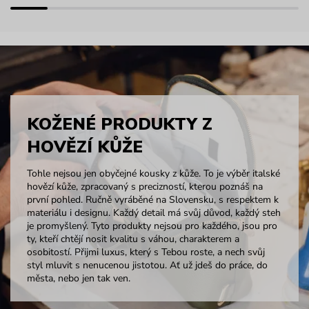
KOŽENÉ PRODUKTY Z
HOVĚZÍ KŮŽE
Tohle nejsou jen obyčejné kousky z kůže. To je výběr italské
hovězí kůže, zpracovaný s precizností, kterou poznáš na
první pohled. Ručně vyráběné na Slovensku, s respektem k
materiálu i designu. Každý detail má svůj důvod, každý steh
je promyšlený. Tyto produkty nejsou pro každého, jsou pro
ty, kteří chtějí nosit kvalitu s váhou, charakterem a
osobitostí. Přijmi luxus, který s Tebou roste, a nech svůj
styl mluvit s nenucenou jistotou. Ať už jdeš do práce, do
města, nebo jen tak ven.