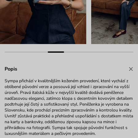
Popis
Sympa
přichází v kvalitnějším koženém provedení, které vychází z
oblíbené původní verze a posouvá její
vzhled i zpracování na vyšší
úroveň. Pravá italská kůže v nejvyšší kvalitě dodává peněžence
nadčasovou eleganci, zatímco klopa s decentním kovovým detailem
podtrhuje její čistý a sofistikovaný styl. Peněženka je vyrobena na
Slovensku, kde prochází pre­cizním zpracováním a kontrolou kvality.
Uvnitř zůstává praktické a přehledné uspořádání s dostatkem místa
na karty a bankovky, oddělenou zipovou kapsou na mince i
přihrádkou na fotografii.
Sympa
tak spojuje původní funkčnost s
luxusnějším materiálem a pečlivým provedením.