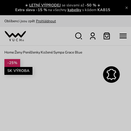
☀️
LETNÍ VÝPRODEJ
se slevami až
-50 %
☀️
Výměna a vrácení zdarma
Zobrazit
Extra sleva -15 %
na všechny
kabelky
s kódem
KAB15
Oblíbenci jsou zpět
Prohlédnout
Nech se inspirovat
Ukázat
Home
/
Ženy
/
Peněženky
/
Kožené
/
Sympa Grace Blue
-25%
SK VÝROBA