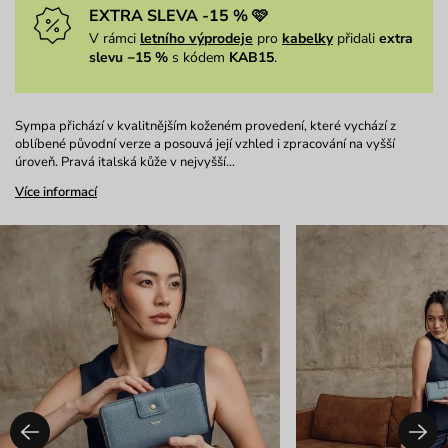
EXTRA SLEVA -15 % 🩷
V rámci
letního výprodeje
pro
kabelky
přidali
extra
slevu −15 %
s kódem
KAB15
.
Sympa přichází v kvalitnějším koženém provedení, které vychází z
oblíbené původní verze a posouvá její vzhled i zpracování na vyšší
úroveň. Pravá italská kůže v nejvyšší…
Více informací