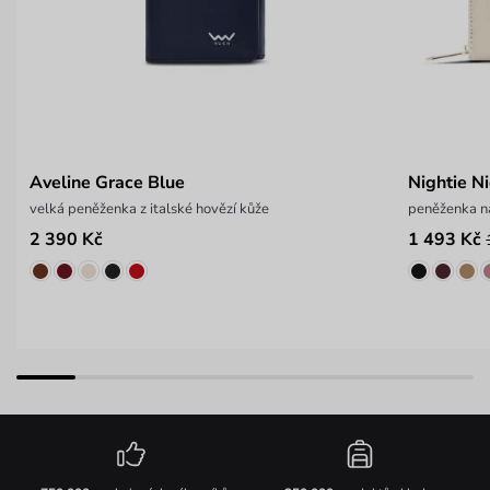
Aveline Grace Blue
Nightie N
velká peněženka z italské hovězí kůže
peněženka na
2 390 Kč
1 493 Kč