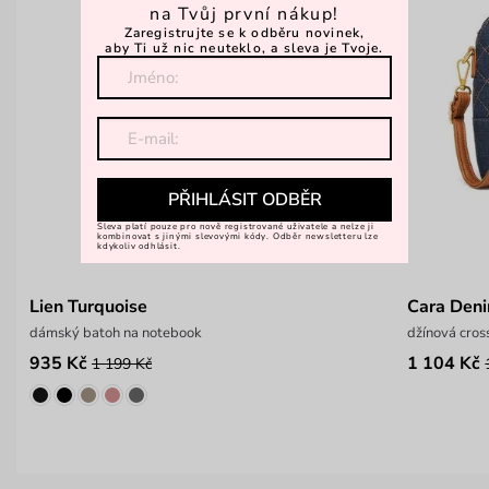
na Tvůj první nákup!
Zaregistrujte se k odběru novinek,
aby Ti už nic neuteklo, a sleva je Tvoje.
PŘIHLÁSIT ODBĚR
Sleva platí pouze pro nově registrované uživatele a nelze ji
kombinovat s jinými slevovými kódy. Odběr newsletteru lze
kdykoliv odhlásit.
Lien Turquoise
Cara Den
dámský batoh na notebook
džínová cro
935 Kč
1 104 Kč
1 199 Kč