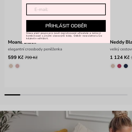
PŘIHLÁSIT ODBĚR
Sleva platí pouze pro nově registrované uživatele a nelze ji
kombinovat s jinými slevovými kódy. Odběr newsletteru lze
kdykoliv odhlásit.
Moana Black
Neddy Bl
elegantní crossbody peněženka
velký cestov
599 Kč
1 124 Kč
799 Kč