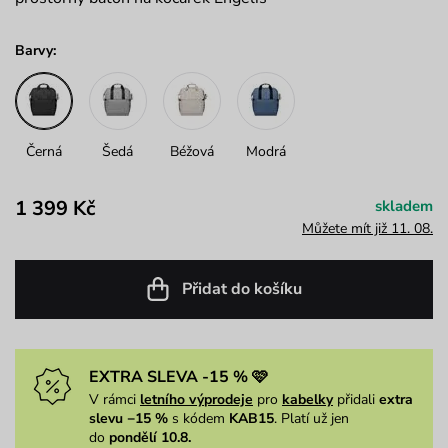
Barvy:
Černá
Šedá
Béžová
Modrá
1 399 Kč
skladem
Můžete mít již 11. 08.
Přidat do košíku
EXTRA SLEVA -15 % 🩷
V rámci
letního výprodeje
pro
kabelky
přidali
extra
slevu −15 %
s kódem
KAB15
. Platí už jen
do
pondělí 10.8.