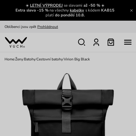
Zajímavosti ze světa Vuch:
Přečíst
☀️
LETNÍ VÝPRODEJ
se slevami
až -50 %
☀️
Extra sleva -15 %
na všechny
kabelky
s kódem
KAB15
Výměna a vrácení zdarma
Zobrazit
platí
do pondělí 10.8.
Oblíbenci jsou zpět
Prohlédnout
Nech se inspirovat
Ukázat
Home
/
Ženy
/
Batohy
/
Cestovní batohy
/
Virion Big Black