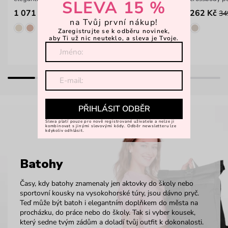
SLEVA 15 %
1 071 Kč
262 Kč
1 599 Kč
34
na Tvůj první nákup!
Zaregistrujte se k odběru novinek,
aby Ti už nic neuteklo, a sleva je Tvoje.
PŘIHLÁSIT ODBĚR
Sleva platí pouze pro nově registrované uživatele a nelze ji
kombinovat s jinými slevovými kódy. Odběr newsletteru lze
kdykoliv odhlásit.
Batohy
Časy, kdy batohy znamenaly jen aktovky do školy nebo
sportovní kousky na vysokohorské túry, jsou dávno pryč.
Teď může být batoh i elegantním doplňkem do města na
procházku, do práce nebo do školy. Tak si vyber kousek,
který sedne tvým zádům a doladí tvůj outfit k dokonalosti.