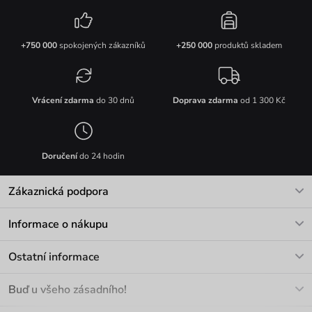
+750 000
spokojených zákazníků
+250 000
produktů skladem
Vrácení zdarma
do 30 dnů
Doprava zdarma
od 1 300 Kč
Doručení
do 24 hodin
Zákaznická podpora
V pracovních dnech Po-Pá: 8-17h
Informace o nákupu
info@vuch.cz
Kontakt
Ostatní informace
+420 466 566 493
Doprava a platba
O nás
Buď u všeho zásadního!
Materiály a údržba
Kariéra
Nejčastější dotazy