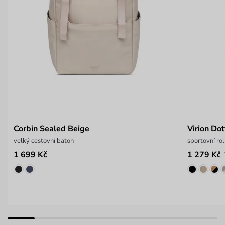
Corbin Sealed Beige
Virion Do
velký cestovní batoh
sportovní ro
1 699 Kč
1 279 Kč