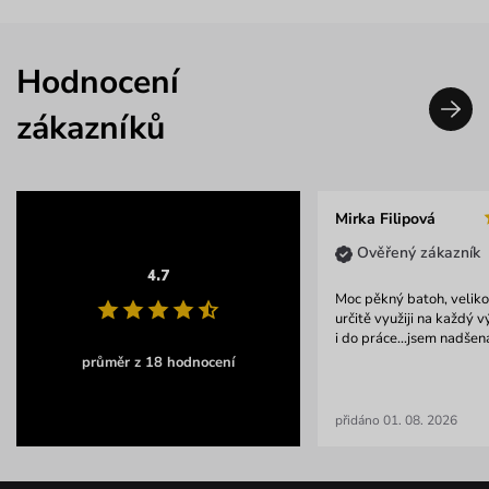
Hodnocení
zákazníků
Mirka Filipová
Ověřený zákazník
4.7
Moc pěkný batoh, velikos
určitě využiji na každý 
i do práce...jsem nadšená
průměr z 18 hodnocení
přidáno 01. 08. 2026