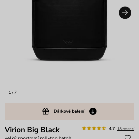
1
/ 7
Dárkové balení
Virion Big Black
4.7
18 recenzí
velký sportovní roll-top batoh