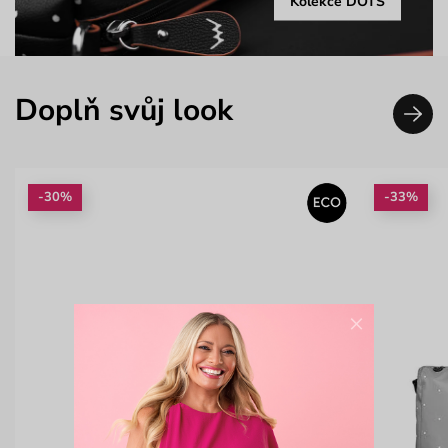
Kolekce DOTS
Doplň svůj look
-30%
-33%
×