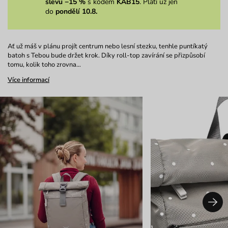
slevu −15 %
s kódem
KAB15
. Platí už jen
do
pondělí 10.8.
Ať už máš v plánu projít centrum nebo lesní stezku, tenhle puntíkatý
batoh s Tebou bude držet krok. Díky roll-top zavírání se přizpůsobí
tomu, kolik toho zrovna…
Více informací