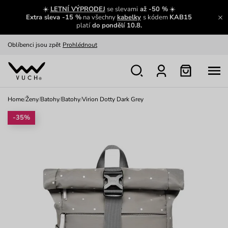
Zajímavosti ze světa Vuch:
Přečíst
☀️
LETNÍ VÝPRODEJ
se slevami
až -50 %
☀️
Extra sleva -15 %
na všechny
kabelky
s kódem
KAB15
Výměna a vrácení zdarma
Zobrazit
platí
do pondělí 10.8.
Oblíbenci jsou zpět
Prohlédnout
Nech se inspirovat
Ukázat
Home
/
Ženy
/
Batohy
/
Batohy
/
Virion Dotty Dark Grey
-35%