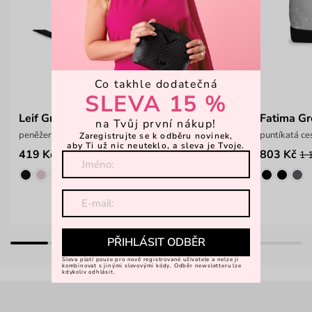
Co takhle dodatečná
SLEVA 15 %
Leif Grey
Fatima Gr
na Tvůj první nákup!
peněženka z odolného eco materiálu
puntíkatá ce
Zaregistrujte se k odběru novinek,
aby Ti už nic neuteklo, a sleva je Tvoje.
419 Kč
803 Kč
599 Kč
1 
PŘIHLÁSIT ODBĚR
Sleva platí pouze pro nově registrované uživatele a nelze ji
kombinovat s jinými slevovými kódy. Odběr newsletteru lze
kdykoliv odhlásit.