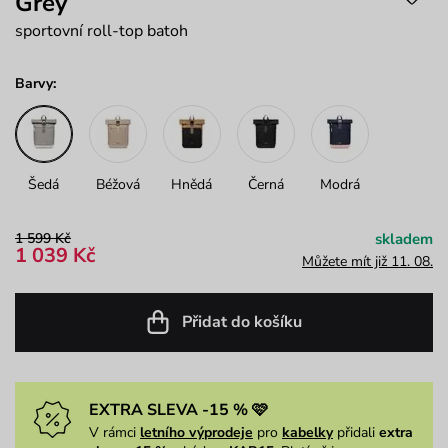
Grey
sportovní roll-top batoh
Barvy:
Šedá
Béžová
Hnědá
Černá
Modrá
1 599 Kč
skladem
1 039 Kč
Můžete mít již 11. 08.
Přidat do košíku
EXTRA SLEVA -15 % 🩷
V rámci
letního výprodeje
pro
kabelky
přidali
extra