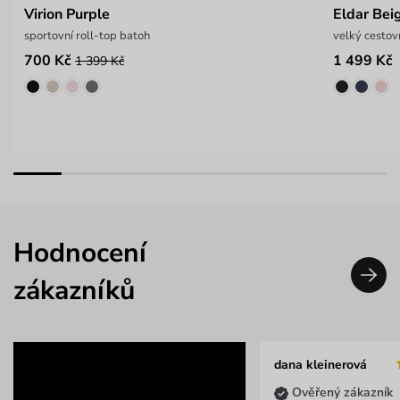
Virion Purple
Eldar Bei
sportovní roll-top batoh
velký cestov
700 Kč
1 499 Kč
1 399 Kč
Hodnocení
zákazníků
dana kleinerová
Ověřený zákazník