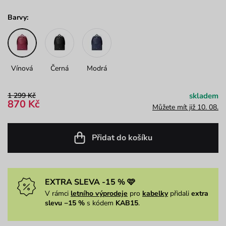
Barvy:
Vínová
Černá
Modrá
1 299 Kč
skladem
870 Kč
Můžete mít již 10. 08.
Přidat do košíku
EXTRA SLEVA -15 % 🩷
V rámci
letního výprodeje
pro
kabelky
přidali
extra
slevu −15 %
s kódem
KAB15
.