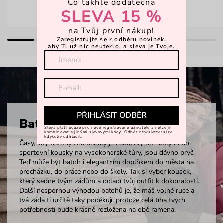
Co takhle dodatečná
SLEVA 15 %
na Tvůj první nákup!
Zaregistrujte se k odběru novinek,
aby Ti už nic neuteklo, a sleva je Tvoje.
PŘIHLÁSIT ODBĚR
Batohy
Sleva platí pouze pro nově registrované uživatele a nelze ji
kombinovat s jinými slevovými kódy. Odběr newsletteru lze
kdykoliv odhlásit.
Časy, kdy batohy znamenaly jen aktovky do školy nebo
sportovní kousky na vysokohorské túry, jsou dávno pryč.
Teď může být batoh i elegantním doplňkem do města na
procházku, do práce nebo do školy. Tak si vyber kousek,
který sedne tvým zádům a doladí tvůj outfit k dokonalosti.
Další nespornou výhodou batohů je, že máš volné ruce a
tvá záda ti určitě taky poděkují, protože celá tíha tvých
potřebností bude krásně rozložena na obě ramena.