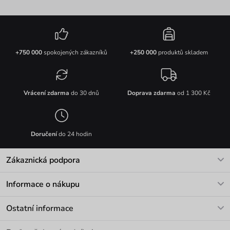
+750 000
spokojených zákazníků
+250 000
produktů skladem
Vrácení zdarma
do 30 dnů
Doprava zdarma
od 1 300 Kč
Doručení
do 24 hodin
Zákaznická podpora
V pracovních dnech Po-Pá: 8-17h
Informace o nákupu
info@vuch.cz
Kontakt
Ostatní informace
+420 466 566 493
Doprava a platba
O nás