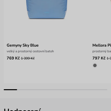
Gemyny Sky Blue
Mellora P
velký a prostorný cestovní batoh
prostorný ba
769 Kč
797 Kč
1 399 Kč
1 