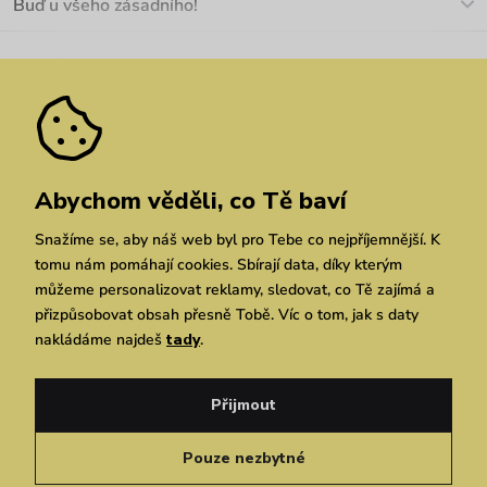
Buď u všeho zásadního!
Materiály a údržba
Kariéra
Nejčastější dotazy
Novinky
Slevy
Akce
Velkoobchod
Vrácení a reklamace
We Care
Odebírat
Pozáruční opravy
Dárkové poukazy
Zásady ochrany osobních údajů
zde
Vuchlook
Prodejny
Praha
Brno
Chrudim
Abychom věděli, co Tě baví
Snažíme se, aby náš web byl pro Tebe co nejpříjemnější. K
tomu nám pomáhají cookies. Sbírají data, díky kterým
můžeme personalizovat reklamy, sledovat, co Tě zajímá a
přizpůsobovat obsah přesně Tobě. Víc o tom, jak s daty
nakládáme najdeš
tady
.
Copyright © 2026 Vuch s.r.o. Všechna práva vyhrazena. Technicky zajišťuje
Simplia.cz
Přijmout
Obchodní podmínky
Zásady ochrany osobních údajů
Pouze nezbytné
Čeština