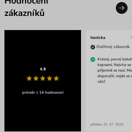
Hodnocení
zákazníků
hanicka
Ověřený zákazník
Krásný, pevný bato
kapsami. Nejvíce se 
4.8
příjemně se nosí. Mo
doporučit, vejde se 
věcí!
průměr z 14 hodnocení
přidáno 31. 07. 2025