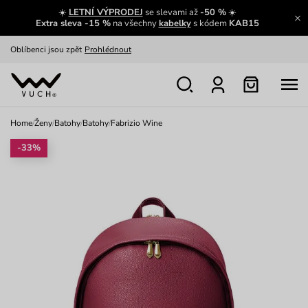
☀️
LETNÍ VÝPRODEJ
se slevami až
-50 %
☀️
Výměna a vrácení zdarma
Zobrazit
Extra sleva -15 %
na všechny
kabelky
s kódem
KAB15
Oblíbenci jsou zpět
Prohlédnout
Nech se inspirovat
Ukázat
Home
/
Ženy
/
Batohy
/
Batohy
/
Fabrizio Wine
-33%