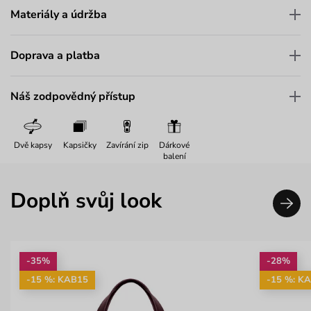
Materiály a údržba
Doprava a platba
Náš zodpovědný přístup
Dvě kapsy
Kapsičky
Zavírání zip
Dárkové
balení
Doplň svůj look
-35%
-28%
-15 %: KAB15
-15 %: K