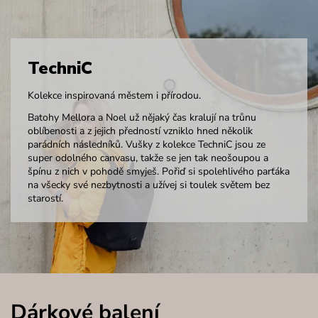
TechniC
Kolekce inspirovaná městem i přírodou.
Batohy Mellora a Noel už nějaký čas kralují na trůnu
oblíbenosti a z jejich předností vzniklo hned několik
parádních následníků. Vušky z kolekce TechniC jsou ze
super odolného canvasu, takže se jen tak neošoupou a
špínu z nich v pohodě smyješ. Pořiď si spolehlivého parťáka
na všecky své nezbytnosti a užívej si toulek světem bez
starostí.
Dárkové balení