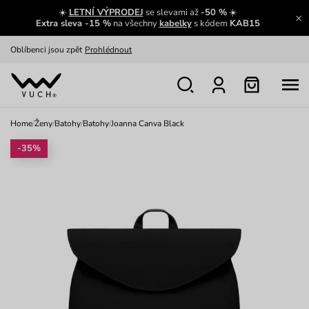
☀️
LETNÍ VÝPRODEJ
se slevami až
-50 %
☀️
Výměna a vrácení zdarma
Zobrazit
Extra sleva -15 %
na všechny
kabelky
s kódem
KAB15
Oblíbenci jsou zpět
Prohlédnout
Nech se inspirovat
Ukázat
Home
/
Ženy
/
Batohy
/
Batohy
/
Joanna Canva Black
-35%