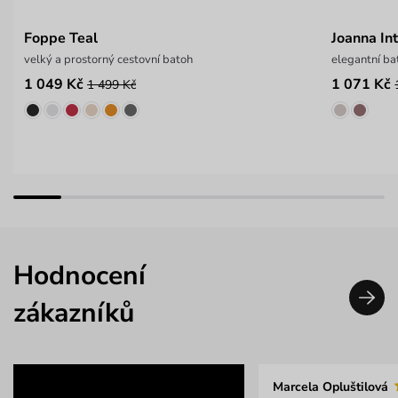
Foppe Teal
Joanna In
velký a prostorný cestovní batoh
elegantní b
1 049 Kč
1 071 Kč
1 499 Kč
Hodnocení
zákazníků
Marcela Opluštilová