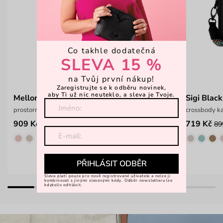
Co takhle dodatečná
SLEVA 15 %
na Tvůj první nákup!
Zaregistrujte se k odběru novinek,
aby Ti už nic neuteklo, a sleva je Tvoje.
Mellora Neo Black
Sigi Black
prostorný batoh z odolného materiálu
crossbody k
909 Kč
719 Kč
1 399 Kč
89
PŘIHLÁSIT ODBĚR
Sleva platí pouze pro nově registrované uživatele a nelze ji
kombinovat s jinými slevovými kódy. Odběr newsletteru lze
kdykoliv odhlásit.