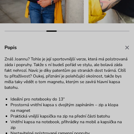
Popis
Znáš Joannu? Tohle je její sportovnější verze, která má polstrovaná
záda i popruhy. Takže s ní budeš pořád ve stylu, ale bolavá záda
fakt nehrozí. Navíc je díky patentům po stranách dost tvárná. Cítíš
tu přitažlivost? Oukej, přiznání je polehčující okolnost, takže bys
měla taky vědět o tom magnetu, kterým se zavírá hlavní kapsa
batohu.
Ideální pro notebooky do 13“
Prostorná vnitřní kapsa s dvojitým zapínáním – zip a klopa
na magnet
Praktická vnější kapsička na zip na přední části batohu
Vnitřní kapsa na notebook, přihrádky na mobil a kapsička na
zip
Nastavitelné polstrované ramenní popruhy