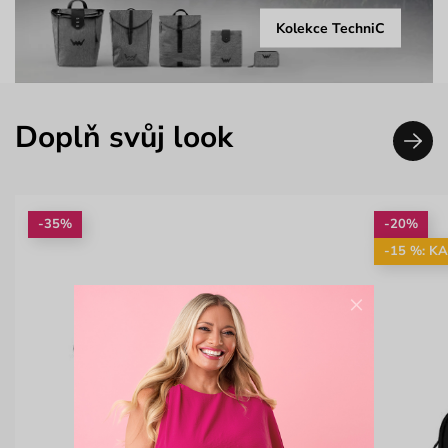
Kolekce TechniC
Doplň svůj look
-35%
-20%
-15 %: K
×