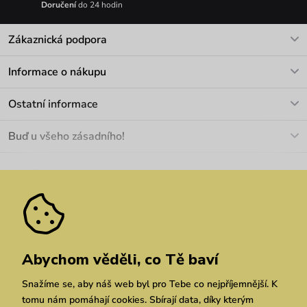
Doručení
do 24 hodin
Zákaznická podpora
V pracovních dnech Po-Pá: 8-17h
Informace o nákupu
info@vuch.cz
Kontakt
Ostatní informace
+420 466 566 493
Doprava a platba
O nás
Buď u všeho zásadního!
Materiály a údržba
Kariéra
Nejčastější dotazy
Novinky
Slevy
Akce
Velkoobchod
Vrácení a reklamace
We Care
Odebírat
Pozáruční opravy
Dárkové poukazy
Zásady ochrany osobních údajů
zde
Vuchlook
Prodejny
Praha
Brno
Chrudim
Abychom věděli, co Tě baví
Snažíme se, aby náš web byl pro Tebe co nejpříjemnější. K
tomu nám pomáhají cookies. Sbírají data, díky kterým