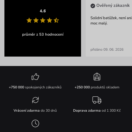
Ověřený zákazník
4.6
Solidní batůžek, není ani
moc malý.
průměr z 53 hodnocení
přidáno 09. 06. 2026
+750 000
spokojených zákazníků
+250 000
produktů skladem
Vrácení zdarma
do 30 dnů
Doprava zdarma
od 1 300 Kč