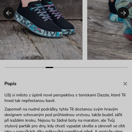
Popis
Užij si město z úplně nové perspektivy s teniskami Dazzle, které Tě
hned tak nepřestanou bavit.
Zapomeň na nudné podrážky, tyhle Tě dostanou svým hravým
designem schovaným pod průhlednou vrstvou, takže budeš zářit
při každém kroku. Nejsou to žádné boty na maraton, ale Tvůj
stylový parťák pro dny, kdy chceš vypadat skvěle a zároveň se cítit
jako v papučkách díky měkoučké paměťové pěně. A protože víme,