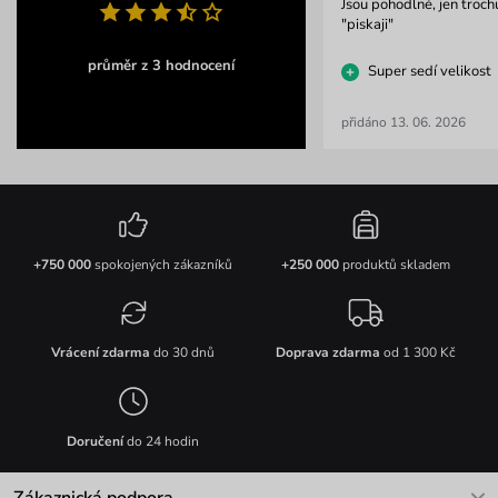
Jsou pohodlné, jen trochu
"piskaji"
průměr z 3 hodnocení
Super sedí velikost
přidáno 13. 06. 2026
+750 000
spokojených zákazníků
+250 000
produktů skladem
Vrácení zdarma
do 30 dnů
Doprava zdarma
od 1 300 Kč
Doručení
do 24 hodin