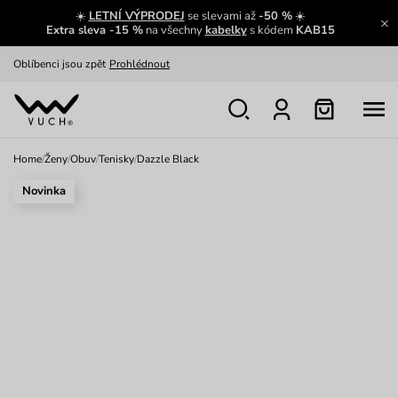
☀️
LETNÍ VÝPRODEJ
se slevami až
-50 %
☀️
Oblíbenci jsou zpět
Prohlédnout
Extra sleva -15 %
na všechny
kabelky
s kódem
KAB15
Nech se inspirovat
Ukázat
Home
/
Ženy
/
Obuv
/
Tenisky
/
Dazzle Black
Novinka