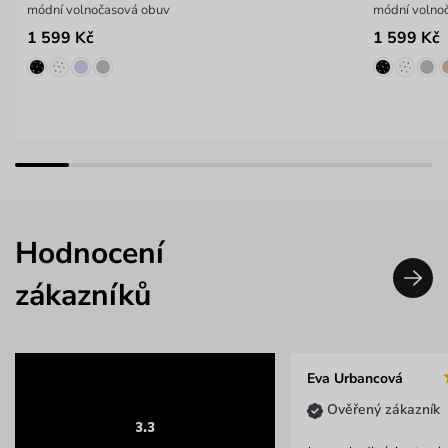
módní volnočasová obuv
módní volno
1 599 Kč
1 599 Kč
Hodnocení
zákazníků
Eva Urbancová
Ověřený zákazník
3.3