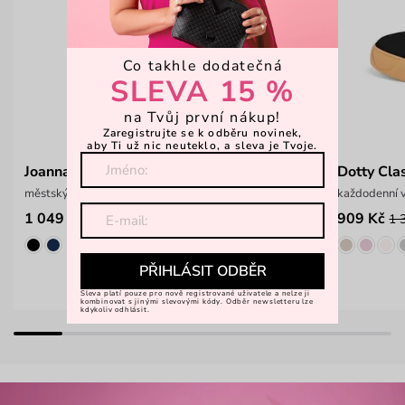
Co takhle dodatečná
SLEVA 15 %
na Tvůj první nákup!
Zaregistrujte se k odběru novinek,
aby Ti už nic neuteklo, a sleva je Tvoje.
Joanna Dotty Scipion
Dotty Cla
městský prostorný batoh na zip
každodenní 
1 049 Kč
909 Kč
1 399 Kč
1 
PŘIHLÁSIT ODBĚR
Sleva platí pouze pro nově registrované uživatele a nelze ji
kombinovat s jinými slevovými kódy. Odběr newsletteru lze
kdykoliv odhlásit.