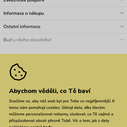
Zákaznická podpora
V pracovních dnech Po-Pá: 8-17h
Informace o nákupu
info@vuch.cz
Kontakt
Ostatní informace
+420 466 566 493
Doprava a platba
O nás
Buď u všeho zásadního!
Materiály a údržba
Kariéra
Nejčastější dotazy
Novinky
Slevy
Akce
Velkoobchod
Vrácení a reklamace
We Care
Odebírat
Pozáruční opravy
Dárkové poukazy
Zásady ochrany osobních údajů
zde
Vuchlook
Prodejny
Praha
Brno
Chrudim
Abychom věděli, co Tě baví
Snažíme se, aby náš web byl pro Tebe co nejpříjemnější. K
tomu nám pomáhají cookies. Sbírají data, díky kterým
můžeme personalizovat reklamy, sledovat, co Tě zajímá a
přizpůsobovat obsah přesně Tobě. Víc o tom, jak s daty