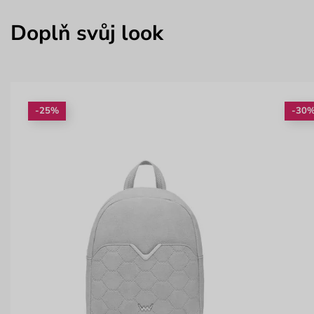
Doplň svůj look
-25%
-30