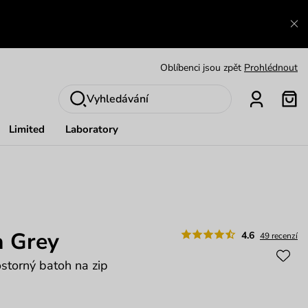
Výměna a vrácení zdarma
Zobrazit
Oblíbenci jsou zpět
Prohlédnout
Nech se inspirovat
Ukázat
Vyhledávání
Limited
Laboratory
a Grey
4.6
49 recenzí
storný batoh na zip