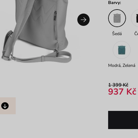
Barvy:
Šedá
Č
Modrá, Zelená
1 399 Kč
937 Kč