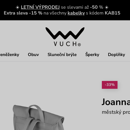
☀️
LETNÍ VÝPRODEJ
se slevami až
-50
% ☀️
Extra sleva -15 %
na všechny
kabelky
s kódem
KAB15
eněženky
Obuv
Sluneční brýle
Šperky
Doplňky
-33%
Joann
městský pro