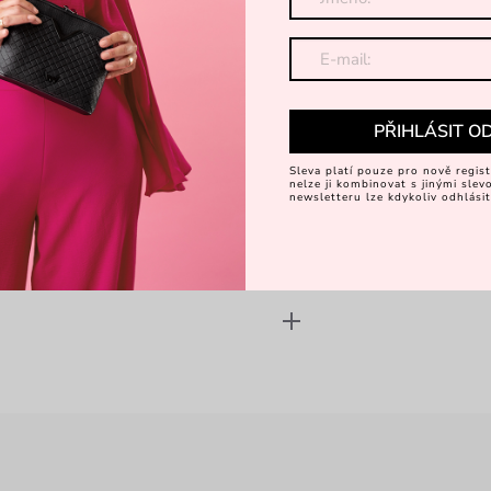
Dá
Objevte 
PŘIHLÁSIT O
Sleva platí pouze pro nově regist
nelze ji kombinovat s jinými sle
newsletteru lze kdykoliv odhlásit