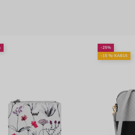
%
-25%
-15 %: KAB15