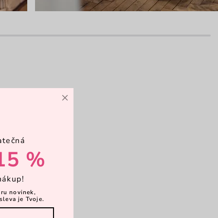
×
avní kapsa
ozměrná
atečná
15 %
psičky
nákup!
ěru novinek,
sleva je Tvoje.
vírání zip