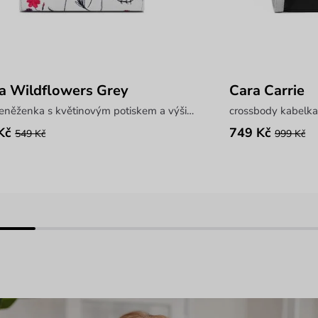
a Wildflowers Grey
Cara Carrie
mini peněženka s květinovým potiskem a výšivkou
crossbody kabelk
Kč
749 Kč
549 Kč
999 Kč