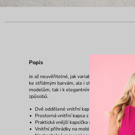
Popis
Je až neuvěřitelné, jak variabilní tenhle fešák je.
ke střídmým barvám, ale i strakatému outfitu. M
modelům, tak i k elegantním šatičkám a podpatků
způsobů.
Dvě oddělené vnitřní kapsy
Prostorná vnitřní kapsa s dvojitým zapínáním -
Praktická vnější kapsička na zip na přední i zad
Vnitřní přihrádky na mobil a kapsička na zip