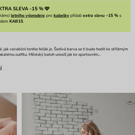
XTRA SLEVA -15 % 🩷
rámci
letního výprodeje
pro
kabelky
přidali
extra slevu −15 %
s
ódem
KAB15
.
é, jak variabilní tenhle fešák je. Šedivá barva se ti bude hodit ke střídmým
rakatému outfitu. Městský batoh unosíš jak ke sportovním…
í