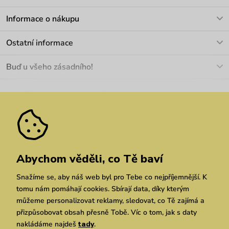
V pracovních dnech Po-Pá: 8-17h
Informace o nákupu
info@vuch.cz
Kontakt
Ostatní informace
+420 466 566 493
Doprava a platba
O nás
Buď u všeho zásadního!
Materiály a údržba
Kariéra
Nejčastější dotazy
Novinky
Slevy
Akce
Velkoobchod
Vrácení a reklamace
We Care
Odebírat
Pozáruční opravy
Dárkové poukazy
Zásady ochrany osobních údajů
zde
Vuchlook
Prodejny
Praha
Brno
Chrudim
Abychom věděli, co Tě baví
Snažíme se, aby náš web byl pro Tebe co nejpříjemnější. K
tomu nám pomáhají cookies. Sbírají data, díky kterým
můžeme personalizovat reklamy, sledovat, co Tě zajímá a
přizpůsobovat obsah přesně Tobě. Víc o tom, jak s daty
nakládáme najdeš
tady
.