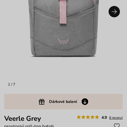
1
/ 7
Dárkové balení
Veerle Grey
4.9
8 recenzí
prostorný roll-top batoh