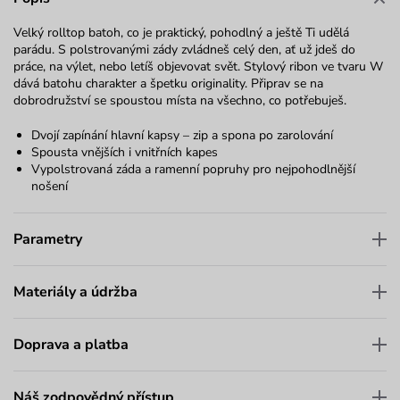
Velký rolltop batoh, co je praktický, pohodlný a ještě Ti udělá
parádu. S polstrovanými zády zvládneš celý den, ať už jdeš do
práce, na výlet, nebo letíš objevovat svět. Stylový ribon ve tvaru W
dává batohu charakter a špetku originality. Připrav se na
dobrodružství se spoustou místa na všechno, co potřebuješ.
Dvojí zapínání hlavní kapsy – zip a spona po zarolování
Spousta vnějších i vnitřních kapes
Vypolstrovaná záda a ramenní popruhy pro nejpohodlnější
nošení
Parametry
Materiály a údržba
Doprava a platba
Náš zodpovědný přístup