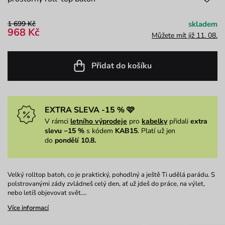
1 699 Kč
skladem
968 Kč
Můžete mít již 11. 08.
Přidat do košíku
EXTRA SLEVA -15 % 🩷
V rámci
letního výprodeje
pro
kabelky
přidali
extra
slevu −15 %
s kódem
KAB15
. Platí už jen
do
pondělí 10.8.
Velký rolltop batoh, co je praktický, pohodlný a ještě Ti udělá parádu. S
polstrovanými zády zvládneš celý den, ať už jdeš do práce, na výlet,
nebo letíš objevovat svět.…
Více informací