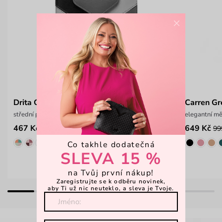
×
Drita Grey
Carren Gr
střední peněženka na patent
elegantní m
467 Kč
649 Kč
649 Kč
99
Co takhle dodatečná
SLEVA 15 %
na Tvůj první nákup!
Zaregistrujte se k odběru novinek,
aby Ti už nic neuteklo, a sleva je Tvoje.