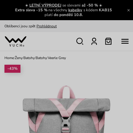
Zajímavosti ze světa Vuch:
Přečíst
☀️
LETNÍ VÝPRODEJ
se slevami
až -50 %
☀️
Extra sleva -15 %
na všechny
kabelky
s kódem
KAB15
Výměna a vrácení zdarma
Zobrazit
platí
do pondělí 10.8.
Oblíbenci jsou zpět
Prohlédnout
Nech se inspirovat
Ukázat
Home
/
Ženy
/
Batohy
/
Batohy
/
Veerle Grey
-43%