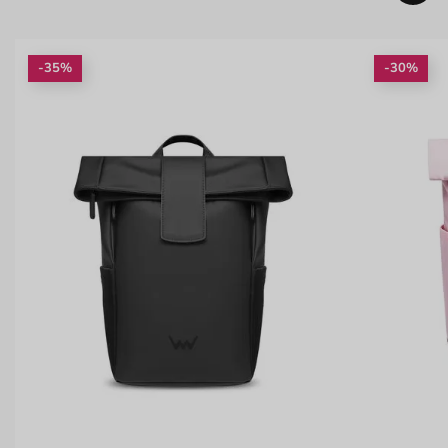
-35%
-30%