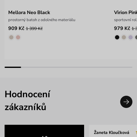
Mellora Neo Black
Virion Pin
prostorný batoh z odolného materiálu
sportovní ro
909 Kč
979 Kč
1 399 Kč
1 
Hodnocení
zákazníků
Žaneta Kloučková