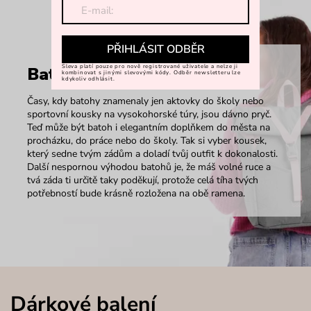
PŘIHLÁSIT ODBĚR
Sleva platí pouze pro nově registrované uživatele a nelze ji
Batohy
kombinovat s jinými slevovými kódy. Odběr newsletteru lze
kdykoliv odhlásit.
Časy, kdy batohy znamenaly jen aktovky do školy nebo
sportovní kousky na vysokohorské túry, jsou dávno pryč.
Teď může být batoh i elegantním doplňkem do města na
procházku, do práce nebo do školy. Tak si vyber kousek,
který sedne tvým zádům a doladí tvůj outfit k dokonalosti.
Další nespornou výhodou batohů je, že máš volné ruce a
tvá záda ti určitě taky poděkují, protože celá tíha tvých
potřebností bude krásně rozložena na obě ramena.
Dárkové balení