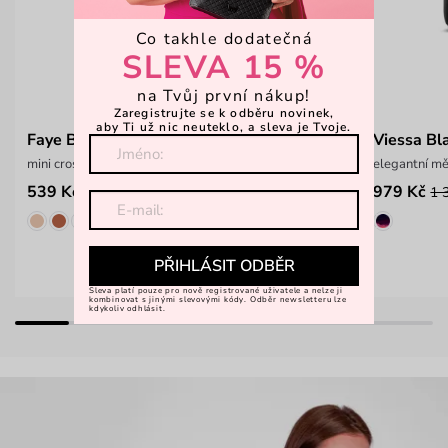
Co takhle dodatečná
SLEVA 15 %
na Tvůj první nákup!
Zaregistrujte se k odběru novinek,
aby Ti už nic neuteklo, a sleva je Tvoje.
Faye Black
Viessa Bl
mini crossbody kabelka s řetízkem
elegantní m
539 Kč
979 Kč
899 Kč
1 
PŘIHLÁSIT ODBĚR
Sleva platí pouze pro nově registrované uživatele a nelze ji
kombinovat s jinými slevovými kódy. Odběr newsletteru lze
kdykoliv odhlásit.