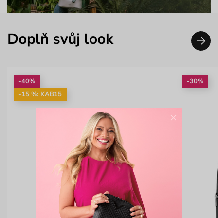
Doplň svůj look
-40%
-30%
-15 %: KAB15
×