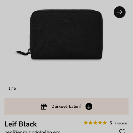
1
/ 5
Dárkové balení
Leif Black
5
7 recenzí
peněženka z odolného eco