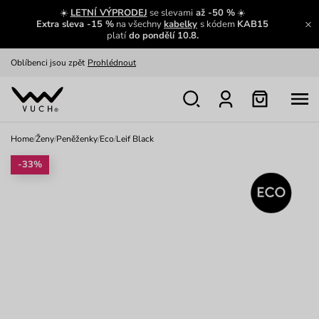
Zajímavosti ze světa Vuch:
Přečíst
☀️
LETNÍ VÝPRODEJ
se slevami
až -50 %
☀️
Extra sleva -15 %
na všechny
kabelky
s kódem
KAB15
Výměna a vrácení zdarma
Zobrazit
platí
do pondělí 10.8.
Oblíbenci jsou zpět
Prohlédnout
Nech se inspirovat
Ukázat
Home
/
Ženy
/
Peněženky
/
Eco
/
Leif Black
-33%