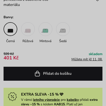
materiálu
Barvy:
Černá
Růžová
Mintová
Šedá
599 Kč
skladem
401 Kč
Můžete mít již 11. 08.
Přidat do košíku
EXTRA SLEVA -15 % 🩷
V rámci
letního výprodeje
pro
kabelky
přidali
extra
slevu −15 %
s kódem
KAB15
. Platí už jen