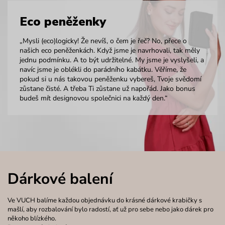
Eco peněženky
„Mysli (eco)logicky! Že nevíš, o čem je řeč? No, přece o
našich eco peněženkách. Když jsme je navrhovali, tak měly
jednu podmínku. A to být udržitelné. My jsme je vyslyšeli, a
navíc jsme je oblékli do parádního kabátku. Věříme, že
pokud si u nás takovou peněženku vybereš, Tvoje svědomí
zůstane čisté. A třeba Ti zůstane už napořád. Jako bonus
budeš mít designovou společnici na každý den.“
Dárkové balení
Ve VUCH balíme každou objednávku do krásné dárkové krabičky s
mašlí, aby rozbalování bylo radostí, ať už pro sebe nebo jako dárek pro
někoho blízkého.