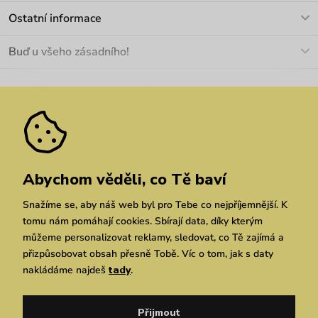
info@vuch.cz
Kontakt
Ostatní informace
+420 466 566 493
Doprava a platba
O nás
Buď u všeho zásadního!
Materiály a údržba
Kariéra
Nejčastější dotazy
Novinky
Slevy
Akce
Velkoobchod
Vrácení a reklamace
We Care
Odebírat
Pozáruční opravy
Dárkové poukazy
Zásady ochrany osobních údajů
zde
Vuchlook
Prodejny
Praha
Brno
Chrudim
Abychom věděli, co Tě baví
Snažíme se, aby náš web byl pro Tebe co nejpříjemnější. K
tomu nám pomáhají cookies. Sbírají data, díky kterým
můžeme personalizovat reklamy, sledovat, co Tě zajímá a
přizpůsobovat obsah přesně Tobě. Víc o tom, jak s daty
nakládáme najdeš
tady
.
Copyright © 2026 Vuch s.r.o. Všechna práva vyhrazena. Technicky zajišťuje
Simplia.cz
Přijmout