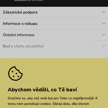
Doručení
do 24 hodin
Zákaznická podpora
V pracovních dnech Po-Pá: 8-17h
Informace o nákupu
info@vuch.cz
Kontakt
Ostatní informace
+420 466 566 493
Doprava a platba
O nás
Buď u všeho zásadního!
Materiály a údržba
Kariéra
Nejčastější dotazy
Novinky
Slevy
Akce
Velkoobchod
Vrácení a reklamace
We Care
Odebírat
Pozáruční opravy
Dárkové poukazy
Zásady ochrany osobních údajů
zde
Vuchlook
Prodejny
Praha
Brno
Chrudim
Abychom věděli, co Tě baví
Snažíme se, aby náš web byl pro Tebe co nejpříjemnější. K
tomu nám pomáhají cookies. Sbírají data, díky kterým