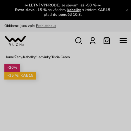
Výměna a vrácení zdarma
Zobrazit
☀️
LETNÍ VÝPRODEJ
se slevami
až -50 %
☀️
Extra sleva -15 %
na všechny
kabelky
s kódem
KAB15
Oblíbenci jsou zpět
Prohlédnout
platí
do pondělí 10.8.
Nech se inspirovat
Ukázat
Home
/
Ženy
/
Kabelky
/
Ledvinky
/
Tricia Green
-20%
-15 %: KAB15