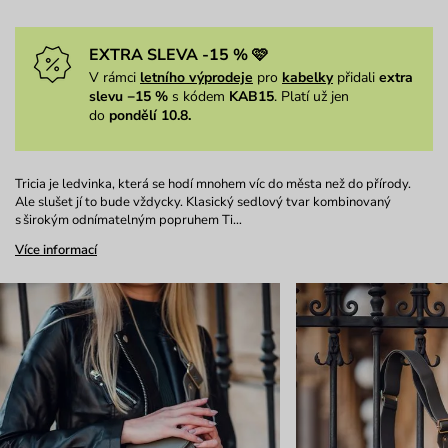
EXTRA SLEVA -15 % 🩷
V rámci
letního výprodeje
pro
kabelky
přidali
extra
slevu −15 %
s kódem
KAB15
. Platí už jen
do
pondělí 10.8.
Tricia je ledvinka, která se hodí mnohem víc do města než do přírody.
Ale slušet jí to bude vždycky. Klasický sedlový tvar kombinovaný
s širokým odnímatelným popruhem Ti…
Více informací