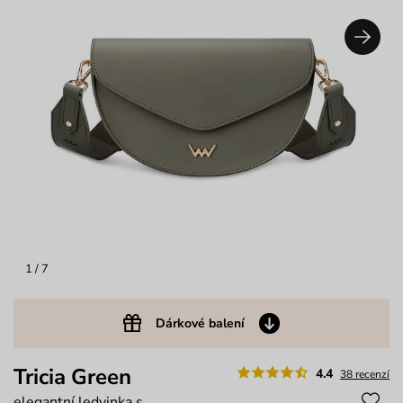
1
/ 7
Dárkové balení
Tricia Green
4.4
38 recenzí
elegantní ledvinka s