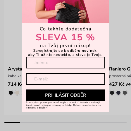
Co takhle dodatečná
SLEVA 15 %
na Tvůj první nákup!
Zaregistrujte se k odběru novinek,
aby Ti už nic neuteklo, a sleva je Tvoje.
Arysta Green
Raniero G
kabelka do ruky i na rameno
prostorná p
714 Kč
427 Kč
1 099 Kč
74
PŘIHLÁSIT ODBĚR
Sleva platí pouze pro nově registrované uživatele a nelze ji
kombinovat s jinými slevovými kódy. Odběr newsletteru lze
kdykoliv odhlásit.