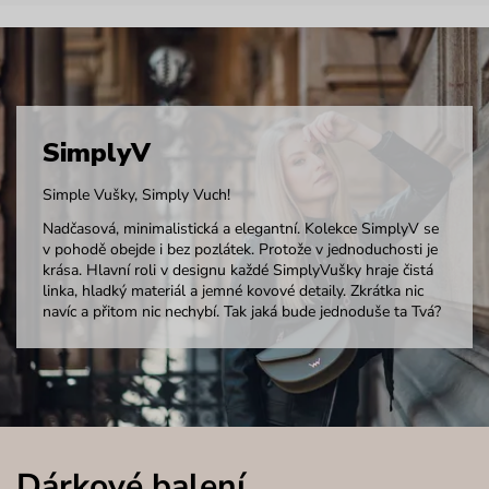
SimplyV
Simple Vušky, Simply Vuch!
Nadčasová, minimalistická a elegantní. Kolekce SimplyV se
v pohodě obejde i bez pozlátek. Protože v jednoduchosti je
krása. Hlavní roli v designu každé SimplyVušky hraje čistá
linka, hladký materiál a jemné kovové detaily. Zkrátka nic
navíc a přitom nic nechybí. Tak jaká bude jednoduše ta Tvá?
Dárkové balení