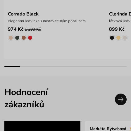
Corrado Black
Clorinda 
elegantní ledvinka s nastavitelným popruhem
látková ledv
974 Kč
899 Kč
1 299 Kč
Hodnocení
zákazníků
Markéta Rytychová