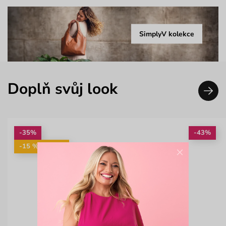
SimplyV kolekce
Doplň svůj look
-35%
-43%
-15 %: KAB15
×