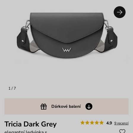
1
/ 7
Dárkové balení
Tricia Dark Grey
4.9
9 recenzí
elegantní ledvinka s