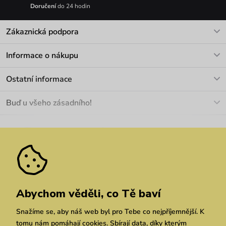
Doručení
do 24 hodin
Zákaznická podpora
V pracovních dnech Po-Pá: 8-17h
Informace o nákupu
info@vuch.cz
Kontakt
Ostatní informace
+420 466 566 493
Doprava a platba
O nás
Buď u všeho zásadního!
Materiály a údržba
Kariéra
Nejčastější dotazy
Novinky
Slevy
Akce
Velkoobchod
Vrácení a reklamace
We Care
Odebírat
Pozáruční opravy
Dárkové poukazy
Zásady ochrany osobních údajů
zde
Vuchlook
Prodejny
Praha
Brno
Chrudim
Abychom věděli, co Tě baví
Snažíme se, aby náš web byl pro Tebe co nejpříjemnější. K
tomu nám pomáhají cookies. Sbírají data, díky kterým