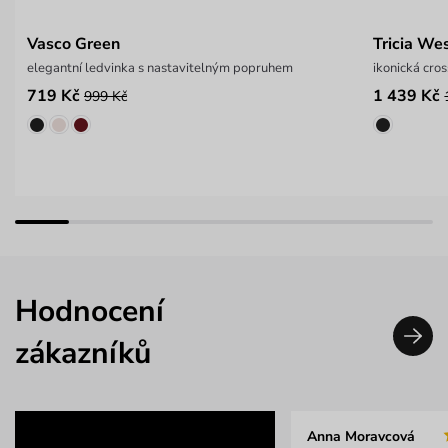
Vasco Green
Tricia We
elegantní ledvinka s nastavitelným popruhem
ikonická cro
719 Kč
1 439 Kč
999 Kč
Hodnocení
zákazníků
Anna Moravcová