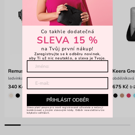
Co takhle dodatečná
SLEVA 15 %
na Tvůj první nákup!
Zaregistrujte se k odběru novinek,
aby Ti už nic neuteklo, a sleva je Tvoje.
Remus Grey
Keera Gr
ledvinka s nastavitelným popruhem
obdélníková
340 Kč
675 Kč
549 Kč
1 
PŘIHLÁSIT ODBĚR
Sleva platí pouze pro nově registrované uživatele a nelze ji
kombinovat s jinými slevovými kódy. Odběr newsletteru lze
kdykoliv odhlásit.