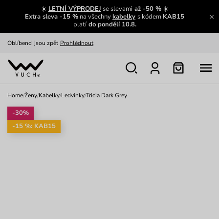
Výměna a vrácení zdarma
Zobrazit
☀️
LETNÍ VÝPRODEJ
se slevami
až -50 %
☀️
Extra sleva -15 %
na všechny
kabelky
s kódem
KAB15
Oblíbenci jsou zpět
Prohlédnout
platí
do pondělí 10.8.
Nech se inspirovat
Ukázat
Home
/
Ženy
/
Kabelky
/
Ledvinky
/
Tricia Dark Grey
-30%
-15 %: KAB15