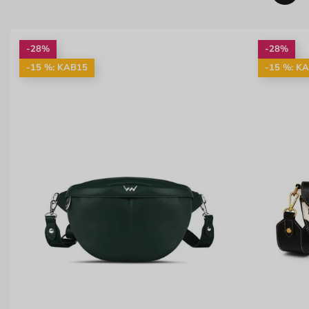
-28%
-28%
-15 %: KAB15
-15 %: K