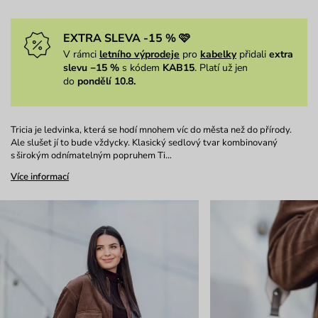
EXTRA SLEVA -15 % 🩷
V rámci
letního výprodeje
pro
kabelky
přidali
extra
slevu −15 %
s kódem
KAB15
. Platí už jen
do
pondělí 10.8.
Tricia je ledvinka, která se hodí mnohem víc do města než do přírody.
Ale slušet jí to bude vždycky. Klasický sedlový tvar kombinovaný
s širokým odnímatelným popruhem Ti…
Více informací