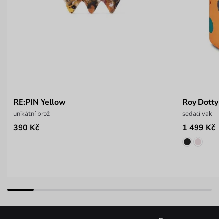
RE:PIN Yellow
Roy Dotty
unikátní brož
sedací vak
390 Kč
1 499 Kč