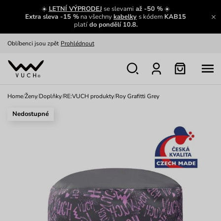
Zajímavosti ze světa Vuch:
Přečíst
☀️
LETNÍ VÝPRODEJ
se slevami
až -50 %
☀️
Extra sleva -15 %
na všechny
kabelky
s kódem
KAB15
Výměna a vrácení zdarma
Zobrazit
platí
do pondělí 10.8.
Oblíbenci jsou zpět
Prohlédnout
Nech se inspirovat
Ukázat
Home
/
Ženy
/
Doplňky
/
RE:VUCH produkty
/
Roy Grafitti Grey
Nedostupné