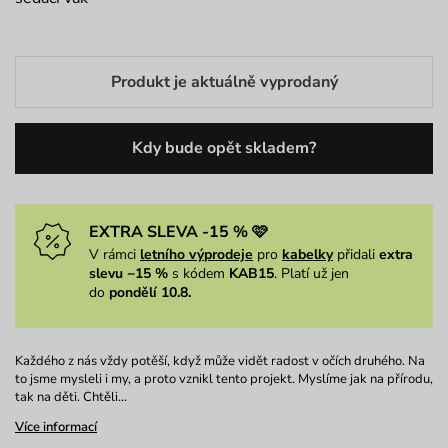
Produkt je aktuálně vyprodaný
Kdy bude opět skladem?
EXTRA SLEVA -15 % 🩷
V rámci
letního výprodeje
pro
kabelky
přidali
extra
slevu −15 %
s kódem
KAB15
. Platí už jen
do
pondělí 10.8.
Každého z nás vždy potěší, když může vidět radost v očích druhého. Na
to jsme mysleli i my, a proto vznikl tento projekt. Myslíme jak na přírodu,
tak na děti. Chtěli…
Více informací