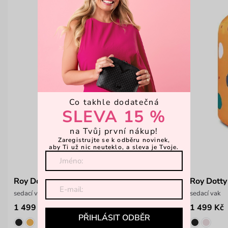
Co takhle dodatečná
SLEVA 15 %
na Tvůj první nákup!
Zaregistrujte se k odběru novinek,
aby Ti už nic neuteklo, a sleva je Tvoje.
Roy Dotty Beige
Roy Dotty
sedací vak
sedací vak
1 499 Kč
1 499 Kč
PŘIHLÁSIT ODBĚR