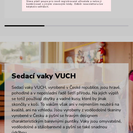
Sleva platí pouze pro nově registrované uživatele a nelze ji
kombinovat s jinými slevovými kódy. Odběr newsletteru lze
kdykoliv odhlásit.
Sedací vaky VUCH
Sedací vaky VUCH, vyrobené v České republice, jsou hravé,
pohodlné a v neposlední řadě šetří přírodu. Na jejich výplň
se totiž používají zbytky a vadné kusy, které by jinak
skončily v koši. To vakům však ani v nejmenším neubírá na
kvalitě, ani na vzhledu. Jsou vyrobeny z voděodolné tkaniny
vyrobené v Česku a pyšní se hravým designem
charakteristickým barevnými puntíky. Vaky jsou omyvatelné,
voděodolné a stálobarevné a pyšní se také snadnou
údržbou.