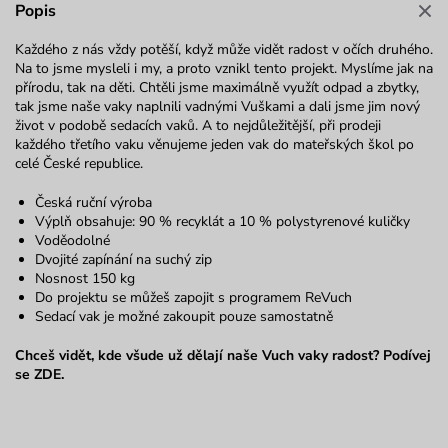
Popis
Každého z nás vždy potěší, když může vidět radost v očích druhého.
Na to jsme mysleli i my, a proto vznikl tento projekt. Myslíme jak na
přírodu, tak na děti. Chtěli jsme maximálně využít odpad a zbytky,
tak jsme naše vaky naplnili vadnými Vuškami a dali jsme jim nový
život v podobě sedacích vaků. A to nejdůležitější, při prodeji
každého třetího vaku věnujeme jeden vak do mateřských škol po
celé České republice.
Česká ruční výroba
Výplň obsahuje: 90 % recyklát a 10 % polystyrenové kuličky
Voděodolné
Dvojité zapínání na suchý zip
Nosnost 150 kg
Do projektu se můžeš zapojit s
programem ReVuch
Sedací vak je možné zakoupit pouze samostatně
Chceš vidět, kde všude už dělají naše Vuch vaky radost? Podívej
se
ZDE
.