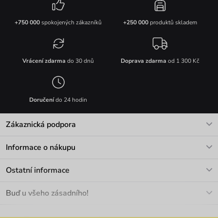
+750 000
spokojených zákazníků
+250 000
produktů skladem
Vrácení zdarma
do 30 dnů
Doprava zdarma
od 1 300 Kč
Doručení
do 24 hodin
Zákaznická podpora
V pracovních dnech Po-Pá: 8-17h
Informace o nákupu
info@vuch.cz
Kontakt
Ostatní informace
+420 466 566 493
Doprava a platba
O nás
Buď u všeho zásadního!
Materiály a údržba
Kariéra
Nejčastější dotazy
Novinky
Slevy
Akce
Velkoobchod