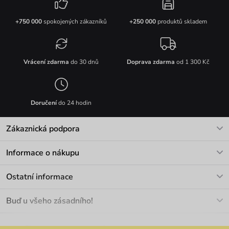
+750 000
spokojených zákazníků
+250 000
produktů skladem
Vrácení zdarma
do 30 dnů
Doprava zdarma
od 1 300 Kč
Doručení
do 24 hodin
Zákaznická podpora
V pracovních dnech Po-Pá: 8-17h
Informace o nákupu
info@vuch.cz
Kontakt
Ostatní informace
+420 466 566 493
Doprava a platba
O nás
Buď u všeho zásadního!
Materiály a údržba
Kariéra
Nejčastější dotazy
Novinky
Slevy
Akce
Velkoobchod