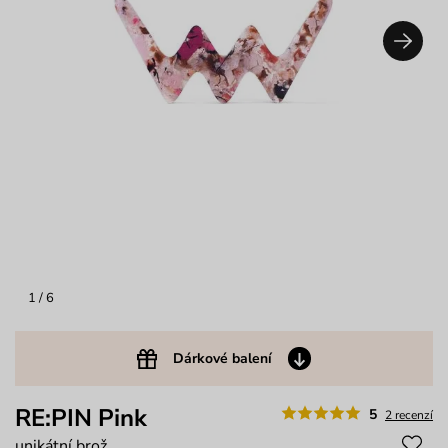
1
/ 6
Dárkové balení
RE:PIN Pink
5
2 recenzí
unikátní brož