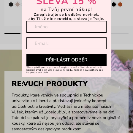
SLEVA 15 %
na Tvůj první nákup!
Zaregistrujte se k odběru novinek,
aby Ti už nic neuteklo, a sleva je Tvoje.
PŘIHLÁSIT ODBĚR
Sleva platí pouze pro nově registrované uživatele a nelze ji
kombinovat s jinými slevovými kódy. Odběr newsletteru lze
kdykoliv odhlásit.
RE:VUCH PRODUKTY
Produkty, které vznikly ve spolupráci s Technickou
univerzitou v Liberci a představují jedinečný koncept
udržitelnosti a kreativity. Vycházíme z materiálů našich
Vušek, kterým už „dosloužilo“, a zpracováváme je na drť.
Tato drť se pak zalije pryskyřicí a promění v nové, originální
kousky, které už nejsou jen odpad, ale stávají se
samostatným designovým produktem.