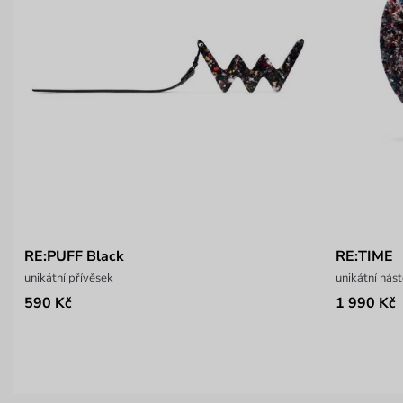
RE:PUFF Black
RE:TIME
unikátní přívěsek
unikátní nás
590 Kč
1 990 Kč