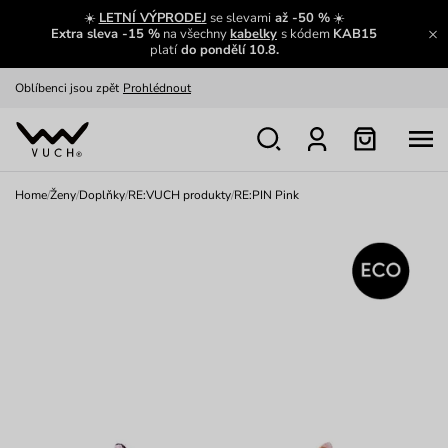
Zajímavosti ze světa Vuch:
Přečíst
☀️
LETNÍ VÝPRODEJ
se slevami
až -50 %
☀️
Extra sleva -15 %
na všechny
kabelky
s kódem
KAB15
Výměna a vrácení zdarma
Zobrazit
platí
do pondělí 10.8.
Oblíbenci jsou zpět
Prohlédnout
Nech se inspirovat
Ukázat
Home
/
Ženy
/
Doplňky
/
RE:VUCH produkty
/
RE:PIN Pink