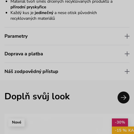
Materiál tvoří směs drcených recyklovaných produktů a
přírodní pryskyřice
Každý kus je
jedinečný
a nese otisk původních
recyklovaných materiálů
Parametry
Doprava a platba
Náš zodpovědný přístup
Doplň svůj look
Nové
-30%
-15 %: K