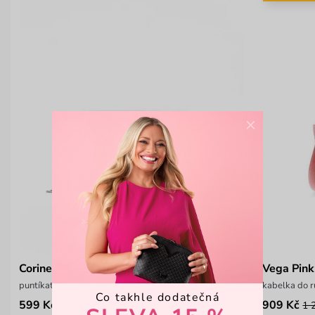
×
Corine Pink
Vega Pink
puntíkatá peněženka na zip
kabelka do 
Co takhle dodatečná
599 Kč
909 Kč
1 