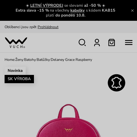
Zajímavosti ze světa Vuch:
Přečíst
☀️
LETNÍ VÝPRODEJ
se slevami
až -50 %
☀️
Extra sleva -15 %
na všechny
kabelky
s kódem
KAB15
Výměna a vrácení zdarma
Zobrazit
platí
do pondělí 10.8.
Oblíbenci jsou zpět
Prohlédnout
Nech se inspirovat
Ukázat
Home
/
Ženy
/
Batohy
/
Batůžky
/
Delaney Grace Raspberry
Novinka
SK VÝROBA