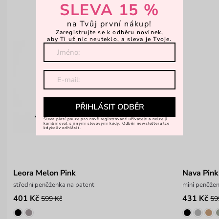
SLEVA 15 %
na Tvůj první nákup!
Zaregistrujte se k odběru novinek,
aby Ti už nic neuteklo, a sleva je Tvoje.
PŘIHLÁSIT ODBĚR
Sleva platí pouze pro nově registrované uživatele a nelze ji
kombinovat s jinými slevovými kódy. Odběr newsletteru lze
kdykoliv odhlásit.
Leora Melon Pink
Nava Pink
střední peněženka na patent
mini peněžen
401 Kč
431 Kč
599 Kč
59