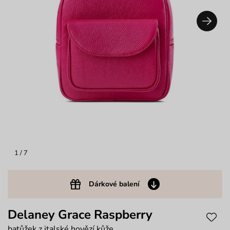
1
/ 7
Dárkové balení
Delaney Grace Raspberry
batůžek z italské hovězí kůže