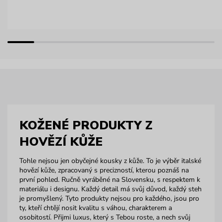
KOŽENÉ PRODUKTY Z
HOVĚZÍ KŮŽE
Tohle nejsou jen obyčejné kousky z kůže. To je výběr italské
hovězí kůže, zpracovaný s precizností, kterou poznáš na
první pohled. Ručně vyráběné na Slovensku, s respektem k
materiálu i designu. Každý detail má svůj důvod, každý steh
je promyšlený. Tyto produkty nejsou pro každého, jsou pro
ty, kteří chtějí nosit kvalitu s váhou, charakterem a
osobitostí. Přijmi luxus, který s Tebou roste, a nech svůj