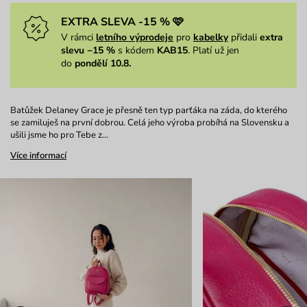
EXTRA SLEVA -15 % 🩷
V rámci
letního výprodeje
pro
kabelky
přidali
extra
slevu −15 %
s kódem
KAB15
. Platí už jen
do
pondělí 10.8.
Batůžek Delaney Grace je přesně ten typ parťáka na záda, do kterého
se zamiluješ na první dobrou. Celá jeho výroba probíhá na Slovensku a
ušili jsme ho pro Tebe z…
Více informací