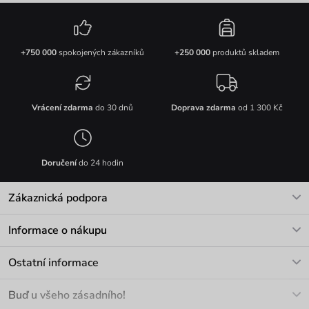
+750 000
spokojených zákazníků
+250 000
produktů skladem
Vrácení zdarma
do 30 dnů
Doprava zdarma
od 1 300 Kč
Doručení
do 24 hodin
Zákaznická podpora
V pracovních dnech Po-Pá: 8-17h
Informace o nákupu
info@vuch.cz
Kontakt
Ostatní informace
+420 466 566 493
Doprava a platba
O nás
Buď u všeho zásadního!
Materiály a údržba
Kariéra