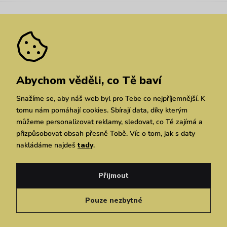
Nejčastější dotazy
Novinky
Slevy
Akce
Velkoobchod
Vrácení a reklamace
We Care
Odebírat
Pozáruční opravy
Dárkové poukazy
Zásady ochrany osobních údajů
zde
Vuchlook
Prodejny
Praha
Brno
Chrudim
Abychom věděli, co Tě baví
Snažíme se, aby náš web byl pro Tebe co nejpříjemnější. K
tomu nám pomáhají cookies. Sbírají data, díky kterým
můžeme personalizovat reklamy, sledovat, co Tě zajímá a
přizpůsobovat obsah přesně Tobě. Víc o tom, jak s daty
nakládáme najdeš
tady
.
Copyright © 2026 Vuch s.r.o. Všechna práva vyhrazena. Technicky zajišťuje
Simplia.cz
Přijmout
Obchodní podmínky
Zásady ochrany osobních údajů
Pouze nezbytné
Čeština