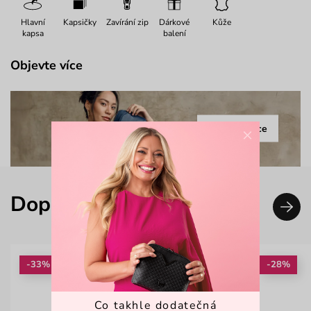
Hlavní
Kapsičky
Zavírání zip
Dárkové
Kůže
kapsa
balení
Objevte více
Celá kolekce
×
Doplň svůj look
-33%
-28%
Co takhle dodatečná