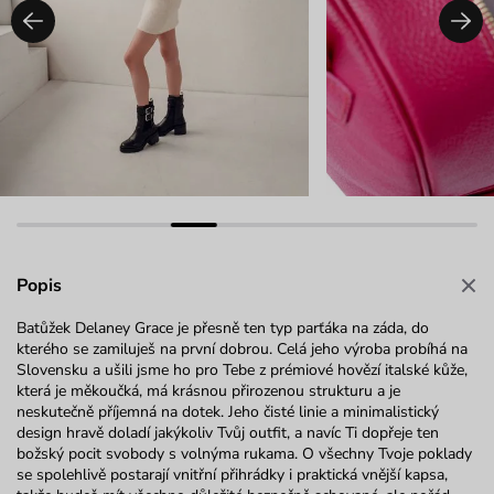
Popis
Batůžek Delaney Grace je přesně ten typ parťáka na záda, do
kterého se zamiluješ na první dobrou. Celá jeho výroba probíhá na
Slovensku a ušili jsme ho pro Tebe z prémiové hovězí italské kůže,
která je měkoučká, má krásnou přirozenou strukturu a je
neskutečně příjemná na dotek. Jeho čisté linie a minimalistický
design hravě doladí jakýkoliv Tvůj outfit, a navíc Ti dopřeje ten
božský pocit svobody s volnýma rukama. O všechny Tvoje poklady
se spolehlivě postarají vnitřní přihrádky i praktická vnější kapsa,