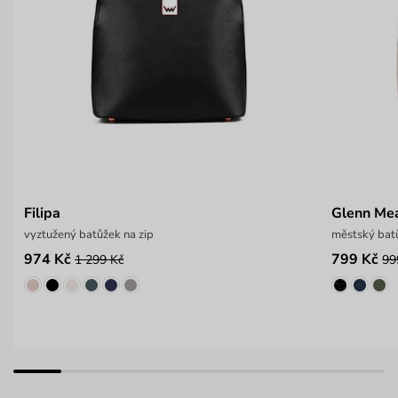
Filipa
Glenn Me
vyztužený batůžek na zip
městský bat
974 Kč
799 Kč
1 299 Kč
99