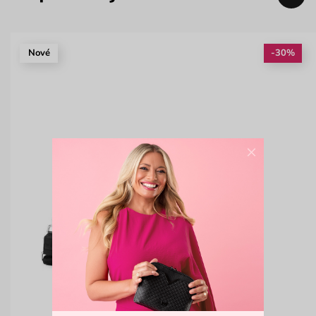
Nové
-30%
×