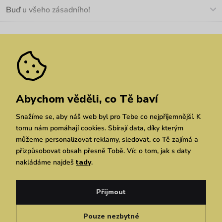
O nás
Buď u všeho zásadního!
Materiály a údržba
Kariéra
Nejčastější dotazy
Novinky
Slevy
Akce
Velkoobchod
Vrácení a reklamace
We Care
Odebírat
Pozáruční opravy
Dárkové poukazy
Zásady ochrany osobních údajů
zde
Vuchlook
Prodejny
Praha
Brno
Chrudim
Abychom věděli, co Tě baví
Snažíme se, aby náš web byl pro Tebe co nejpříjemnější. K
tomu nám pomáhají cookies. Sbírají data, díky kterým
můžeme personalizovat reklamy, sledovat, co Tě zajímá a
přizpůsobovat obsah přesně Tobě. Víc o tom, jak s daty
nakládáme najdeš
tady
.
Copyright © 2026 Vuch s.r.o. Všechna práva vyhrazena. Technicky zajišťuje
Simplia.cz
Přijmout
Obchodní podmínky
Zásady ochrany osobních údajů
Pouze nezbytné