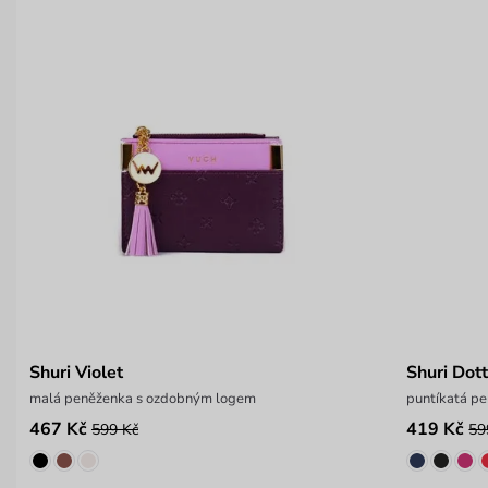
Shuri Violet
Shuri Dot
malá peněženka s ozdobným logem
puntíkatá p
467 Kč
419 Kč
599 Kč
59