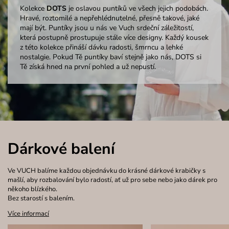
Kolekce
DOTS
je oslavou puntíků ve všech jejich podobách.
Hravé, roztomilé a nepřehlédnutelné, přesně takové, jaké
mají být. Puntíky jsou u nás ve Vuch srdeční záležitostí,
která postupně prostupuje stále více designy. Každý kousek
z této kolekce přináší dávku radosti, šmrncu a lehké
nostalgie. Pokud Tě puntíky baví stejně jako nás, DOTS si
Tě získá hned na první pohled a už nepustí.
Dárkové balení
Ve VUCH balíme každou objednávku do krásné dárkové krabičky s
mašlí, aby rozbalování bylo radostí, ať už pro sebe nebo jako dárek pro
někoho blízkého.
Bez starostí s balením.
Více informací