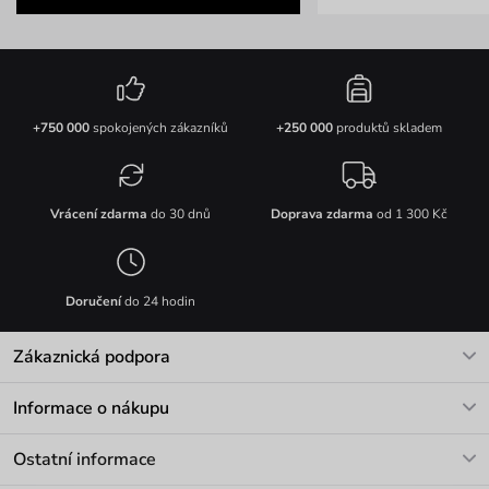
+750 000
spokojených zákazníků
+250 000
produktů skladem
Vrácení zdarma
do 30 dnů
Doprava zdarma
od 1 300 Kč
Doručení
do 24 hodin
Zákaznická podpora
V pracovních dnech Po-Pá: 8-17h
Informace o nákupu
info@vuch.cz
Kontakt
Ostatní informace
+420 466 566 493
Doprava a platba