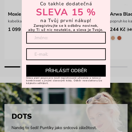
Co takhle dodatečná
SLEVA 15 %
Moxie Anna
Arwa Bla
na Tvůj první nákup!
kabelka ve spolupráci s VUCH LADY 2025
popruh ke k
Zaregistrujte se k odběru novinek,
1 099 Kč
244 Kč
34
aby Ti už nic neuteklo, a sleva je Tvoje.
PŘIHLÁSIT ODBĚR
Sleva platí pouze pro nově registrované uživatele a nelze ji
kombinovat s jinými slevovými kódy. Odběr newsletteru lze
kdykoliv odhlásit.
DOTS
Nandej to šedi! Puntíky jako srdcová záležitost.