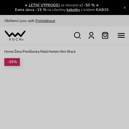
☀️
LETNÍ VÝPRODEJ
se slevami až
-50 %
☀️
Výměna a vrácení zdarma
Zobrazit
Extra sleva -15 %
na všechny
kabelky
s kódem
KAB15
Oblíbenci jsou zpět
Prohlédnout
Nech se inspirovat
Ukázat
Home
/
Ženy
/
Peněženky
/
Malé
/
Herbie Mini Black
-35%